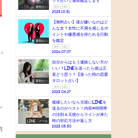
ット占いで運命鑑定します
運勢占い
タロット占い
2023.10.31
【無料占い】彼が嫌いなのはど
んな女？女性に不満を感じるポ
イントや嫌悪感を持たれる行動
を鑑定
運勢占い
タロット占い
い
2024.07.07
自分からはもう連絡しない方が
いい？LINEを送ったら彼は正
直どう思う？【迷った時の恋愛
タロット占い】
運勢占い
タロット占い
2023.06.27
復縁したいなら元彼にlineを
し
送るのがベスト！内容×時間帯
の法則＆元彼からラインが来た
時の対応方法や返し方
LINE・メール
2023.03.30
方