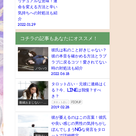
リチュアルな意味！運
命を変える方法と辛い
気持ちへの対処法も紹
介
2022.01.29
コチラの記事もあなたにオススメ！
彼氏は私のこと好きじゃない？
彼の本音を確かめる方法とラブ
ラブに戻るコツ！愛されてない
時の対処法も紹介
ノウハウ
2022.06.18
タロット占い・元彼に連絡はく
る？今、LINEは我慢？すべ
き？
復縁おまじない・ス
タロット占い
pickup
ピリチュアル
2019.02.28
彼が萎えるのはこの言葉！彼氏
や良い感じの男性の気持ちがし
ぼんでしまうNGな発言をタロ
ットで詳細鑑定
運勢占い