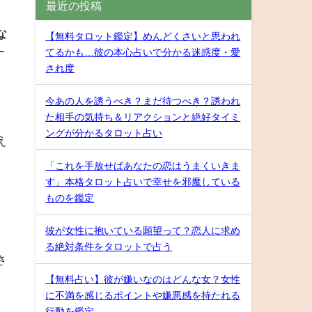
最近の投稿
な
【無料タロット鑑定】めんどくさいと思われ
てるかも…彼の本心占いで分かる迷惑度・愛
す
され度
今あの人を誘うべき？まだ待つべき？誘われ
た相手の気持ち＆リアクションと絶好タイミ
ングが分かるタロット占い
え
「これを手放せばあなたの恋はうまくいきま
す」本格タロット占いで幸せを邪魔している
ものを鑑定
彼が女性に抱いている願望って？恋人に求め
る絶対条件をタロットで占う
さ
【無料占い】彼が嫌いなのはどんな女？女性
に不満を感じるポイントや嫌悪感を持たれる
行動を鑑定