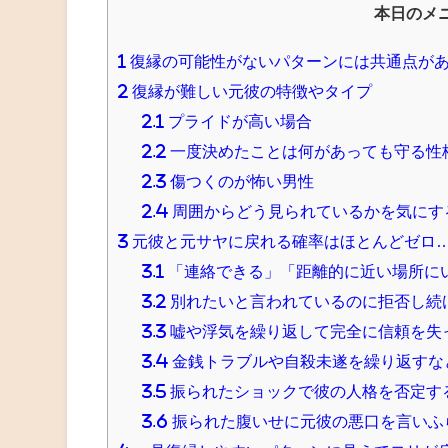
本日のメ
1
復縁の可能性がないパターンには共通点が
2
復縁が難しい元彼の特徴やタイプ
2.1
プライドが高い場合
2.2
一度決めたことは何があっても守る性
2.3
傷つくのが怖い男性
2.4
周囲からどう見られているかを気にす
3
元彼と元サヤに戻れる確率はほとんどゼロ
3.1
「連絡できる」「距離的に近い場所に
3.2
別れたいと言われているのに拒否し続
3.3
嘘や浮気を繰り返して完全に信頼を失
3.4
金銭トラブルや自殺未遂を繰り返すな
3.5
振られたショックで彼の人格を否定す
3.6
振られた腹いせに元彼の悪口を言いふ