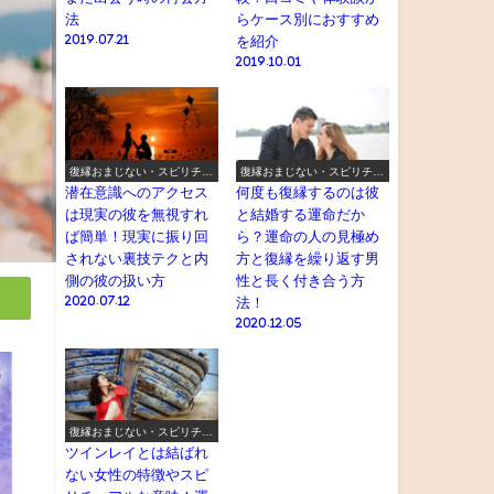
法
らケース別におすすめ
2019.07.21
を紹介
2019.10.01
復縁おまじない・スピリチュ
復縁おまじない・スピリチュ
アル
アル
潜在意識へのアクセス
何度も復縁するのは彼
は現実の彼を無視すれ
と結婚する運命だか
ば簡単！現実に振り回
ら？運命の人の見極め
されない裏技テクと内
方と復縁を繰り返す男
側の彼の扱い方
性と長く付き合う方
2020.07.12
法！
2020.12.05
復縁おまじない・スピリチュ
アル
ツインレイとは結ばれ
ない女性の特徴やスピ