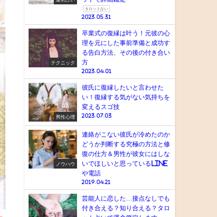
タロット占い
2023.05.31
卒業式の復縁は叶う！元彼の心
理を元にした事前準備と成功す
る告白方法、その後の付き合い
方
テクニック
2023.04.01
彼氏に復縁したいと言わせた
い！復縁する気がない気持ちを
変えるスゴ技
2023.07.03
男性心理
連絡がこない彼氏が冷めたのか
どうか判断する究極の方法と修
復の仕方＆男性が彼女にはしな
いでほしいと思っているLINE
ノウハウ
や電話
2019.04.21
芸能人に恋した…接点なしでも
付き合える？知り合える？タロ