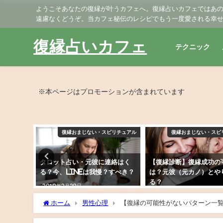
ようこそあなたの復縁が叶うカフェへ。復縁占いカフェではあ
遠慮なくどうぞ。当カフェ秘伝のレシピでもう一度愛される幸
復縁占いカフェ
テクニック
※本ページはプロモーションが含まれています
ピリチュアル
復縁おまじない・スピリチュアル
復縁おまじない・スピ
元カノ）
タロット占い・元彼に連絡はく
【復縁診断】復縁成功の
復縁でき
る？今、LINEは我慢？すべき？
は？元彼（元カノ）とや
る？
2019年2月28日
2019年3月9日
ホーム
男性心理
【復縁の可能性がないパターン一
にするNG行動