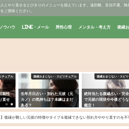
の人とやり直せるとびきりのメニューを揃えています。遠距離、音信不通、険
せをご賞味ください。
ノウハウ
LINE・メール
男性心理
メンタル・考え方
復縁
リチュアル
復縁おまじない・スピリチュアル
復縁おまじない・スピリ
可能性
生年月日占い・別れた元彼（元
絶対当たる復縁占い・完
り直せ
カノ）の気持ちは？未練はまだ
で元彼の現状や今後どう
ある？
鑑定！
2019年2月9日
2019年3月21日
覧】復縁が難しい元彼の特徴やタイプ＆復縁できない別れ方ややり直すのを不