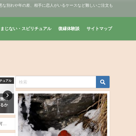
悪な別れや年の差、相手に恋人がいるケースなど難しいご注文も
おまじない・スピリチュアル
復縁体験談
サイトマップ
チュアル
復縁おまじない・スピリチュアル
復縁おまじない・スピリ
全無料
生年月日占い・元彼（元カノ）
タロット占い・元彼に連絡
なるか
との復縁の可能性は？復縁でき
る？今、LINEは我慢？す
る？
2019年2月28日
2019年2月6日
可能