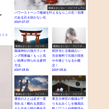
復縁おまじない・スピリチュアル
パワーストーンで復縁を叶えるならこの石！効果
イ
のある石＆効かない石
2019.07.07
ミミコ
復縁おまじない・スピリチュ
復縁おまじない・スピリチュ
アル
アル
復縁神社の強力ランキ
絶対当たる復縁占い・
ング関東編！もっと高
完全無料で元彼の現状
い効果が得られる参拝
や今後どうなるか鑑
方法
定！
2019.03.31
2019.03.21
復縁おまじない・スピリチュ
復縁おまじない・スピリチュ
アル
アル
運命の人とは必ず一度
東京大神宮の復縁お守
別れる！離れる原因と
り＆おみくじを徹底比
また出会う時の再会方
較！口コミや体験談か