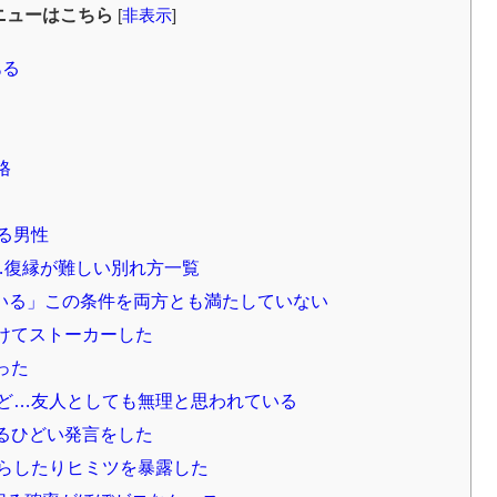
ニューはこちら
[
非表示
]
ある
格
る男性
…復縁が難しい別れ方一覧
いる」この条件を両方とも満たしていない
けてストーカーした
った
ど…友人としても無理と思われている
るひどい発言をした
らしたりヒミツを暴露した