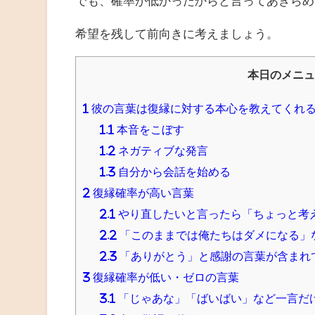
でも、確率が低かったからと言ってあきらめ
希望を残して前向きに考えましょう。
本日のメニュ
1
彼の言葉は復縁に対する本心を教えてくれ
1.1
本音をこぼす
1.2
ネガティブな発言
1.3
自分から会話を始める
2
復縁確率が高い言葉
2.1
やり直したいと言ったら「ちょっと考
2.2
「このままでは俺たちはダメになる」
2.3
「ありがとう」と感謝の言葉が含まれ
3
復縁確率が低い・ゼロの言葉
3.1
「じゃあな」「ばいばい」など一言だ