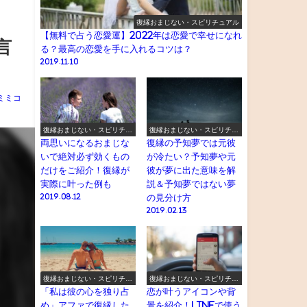
復縁おまじない・スピリチュアル
【無料で占う恋愛運】2022年は恋愛で幸せになれ
言
る？最高の恋愛を手に入れるコツは？
2019.11.10
ミミコ
復縁おまじない・スピリチュ
復縁おまじない・スピリチュ
アル
アル
両思いになるおまじな
復縁の予知夢では元彼
いで絶対必ず効くもの
が冷たい？予知夢や元
だけをご紹介！復縁が
彼が夢に出た意味を解
実際に叶った例も
説＆予知夢ではない夢
2019.08.12
の見分け方
2019.02.13
復縁おまじない・スピリチュ
復縁おまじない・スピリチュ
アル
アル
「私は彼の心を独り占
恋が叶うアイコンや背
め」アファで復縁した
景を紹介！LINEで使う