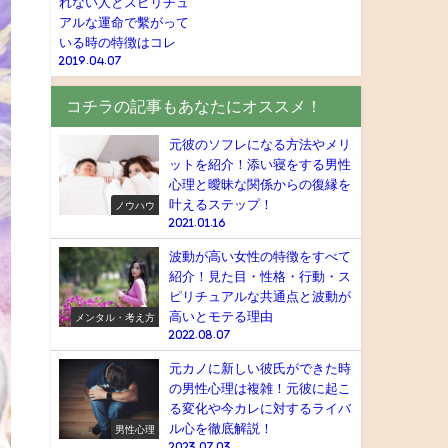
れない人とスピリチュ
アルな運命で繫がって
いる時の特徴はコレ
2019.04.07
コチラの記事もあなたにオススメ！
元彼のソフレになる方法やメリ
ットを紹介！添い寝をする男性
心理と曖昧な関係からの復縁を
叶えるステップ！
ノウハウ
2021.01.16
波動が高い女性の特徴をすべて
紹介！見た目・性格・行動・ス
ピリチュアルな共通点と波動が
高いとモテる理由
メンタル・考え方
2022.08.07
元カノに新しい彼氏ができた時
の男性心理は複雑！元彼に起こ
る変化や今カレに対するライバ
ル心を徹底解説！
男性心理
2023.07.03