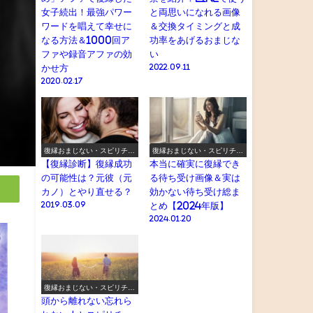
女子続出！最強パワー
と両思いになれる画像
ワードを唱えて幸せに
＆交換タイミングと成
なる方法＆1000回ア
功率をあげるおまじな
ファや録音アファの効
い
かせ方
2022.09.11
2020.02.17
復縁おまじない・スピリチュ
復縁おまじない・スピリチュ
アル
アル
【復縁診断】復縁成功
本当に確実に復縁でき
の可能性は？元彼（元
る待ち受け画像＆実は
カノ）とやり直せる？
効かない待ち受け総ま
2019.03.09
とめ【2024年版】
2024.01.20
復縁おまじない・スピリチュ
アル
頭から離れない忘れら