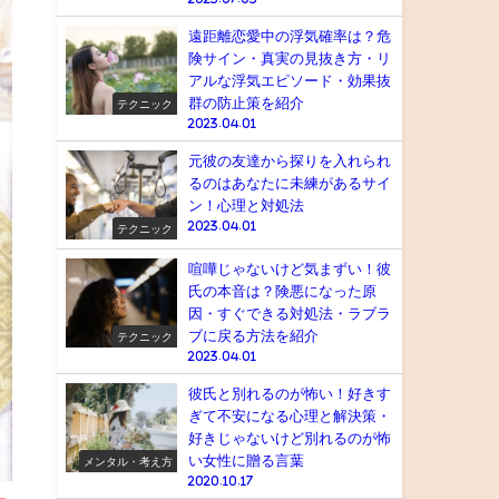
遠距離恋愛中の浮気確率は？危
険サイン・真実の見抜き方・リ
アルな浮気エピソード・効果抜
群の防止策を紹介
テクニック
2023.04.01
元彼の友達から探りを入れられ
るのはあなたに未練があるサイ
ン！心理と対処法
2023.04.01
テクニック
喧嘩じゃないけど気まずい！彼
氏の本音は？険悪になった原
因・すぐできる対処法・ラブラ
ブに戻る方法を紹介
テクニック
2023.04.01
彼氏と別れるのが怖い！好きす
ぎて不安になる心理と解決策・
好きじゃないけど別れるのが怖
い女性に贈る言葉
メンタル・考え方
2020.10.17