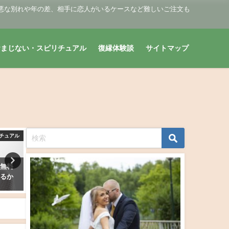
悪な別れや年の差、相手に恋人がいるケースなど難しいご注文も
おまじない・スピリチュアル
復縁体験談
サイトマップ
チュアル
復縁おまじない・スピリチュアル
復縁おまじない・スピリ
全無料
生年月日占い・別れた元彼（元
タロット占い・元彼に連絡
なるか
カノ）の気持ちは？未練はまだ
る？今、LINEは我慢？す
ある？
2019年2月28日
2019年2月9日