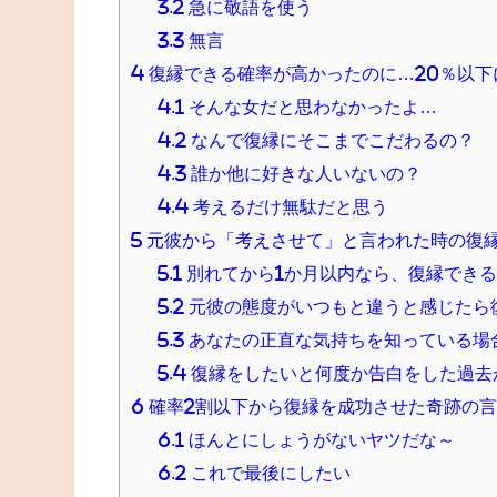
3.2
急に敬語を使う
3.3
無言
4
復縁できる確率が高かったのに…20％以下
4.1
そんな女だと思わなかったよ…
4.2
なんで復縁にそこまでこだわるの？
4.3
誰か他に好きな人いないの？
4.4
考えるだけ無駄だと思う
5
元彼から「考えさせて」と言われた時の復
5.1
別れてから1か月以内なら、復縁できる
5.2
元彼の態度がいつもと違うと感じたら
5.3
あなたの正直な気持ちを知っている場
5.4
復縁をしたいと何度か告白をした過去
6
確率2割以下から復縁を成功させた奇跡の
6.1
ほんとにしょうがないヤツだな～
6.2
これで最後にしたい