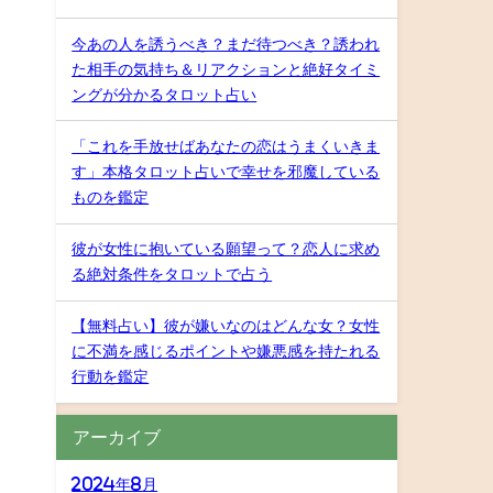
今あの人を誘うべき？まだ待つべき？誘われ
た相手の気持ち＆リアクションと絶好タイミ
ングが分かるタロット占い
「これを手放せばあなたの恋はうまくいきま
す」本格タロット占いで幸せを邪魔している
ものを鑑定
彼が女性に抱いている願望って？恋人に求め
る絶対条件をタロットで占う
【無料占い】彼が嫌いなのはどんな女？女性
に不満を感じるポイントや嫌悪感を持たれる
行動を鑑定
アーカイブ
2024年8月