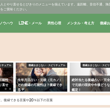
の人とやり直せるとびきりのメニューを揃えています。遠距離、音信不通、険
せをご賞味ください。
ノウハウ
LINE・メール
男性心理
メンタル・考え方
復縁
リチュアル
復縁おまじない・スピリチュアル
復縁おまじない・スピリ
可能性
生年月日占い・元彼（元カノ）
絶対当たる復縁占い・完
り直せ
との復縁の可能性は？復縁でき
で元彼の現状や今後どう
る？
鑑定！
2019年2月6日
2019年3月21日
。復縁できる言葉や20％以下の言葉