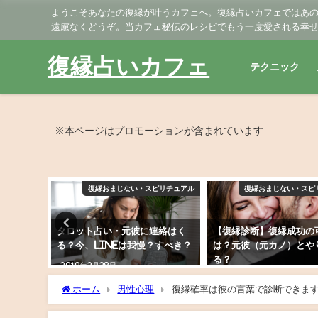
ようこそあなたの復縁が叶うカフェへ。復縁占いカフェではあ
遠慮なくどうぞ。当カフェ秘伝のレシピでもう一度愛される幸
復縁占いカフェ
テクニック
※本ページはプロモーションが含まれています
ピリチュアル
復縁おまじない・スピリチュアル
復縁おまじない・スピ
元彼（元
タロット占い・元彼に連絡はく
【復縁診断】復縁成功の
練はまだ
る？今、LINEは我慢？すべき？
は？元彼（元カノ）とや
る？
2019年2月28日
2019年3月9日
ホーム
男性心理
復縁確率は彼の言葉で診断できます