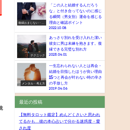
「この人と結婚するんだろう
な」と付き合ってないのに感じ
る瞬間（男女別）運命を感じる
理由と確認ポイント
復縁おまじない・ス
ピリチュアル
2022.10.08
あっさり別れを受け入れた潔い
彼女に男は未練を抱きます。復
縁できる完璧な別れ方
2023.04.01
テクニック
一生忘れられない人とは再会・
結婚を目指したほうが良い理由
15つと再会が叶わない時の辛さ
の手放し方
メンタル・考え方
2019.04.06
最近の投稿
統
【無料タロット鑑定】めんどくさいと思われ
てるかも…彼の本心占いで分かる迷惑度・愛
され度