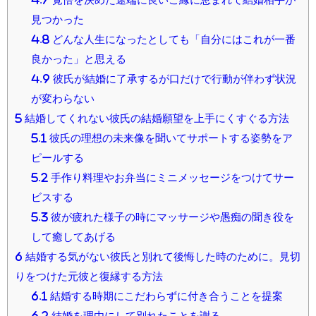
見つかった
4.8
どんな人生になったとしても「自分にはこれが一番
良かった」と思える
4.9
彼氏が結婚に了承するが口だけで行動が伴わず状況
が変わらない
5
結婚してくれない彼氏の結婚願望を上手にくすぐる方法
5.1
彼氏の理想の未来像を聞いてサポートする姿勢をア
ピールする
5.2
手作り料理やお弁当にミニメッセージをつけてサー
ビスする
5.3
彼が疲れた様子の時にマッサージや愚痴の聞き役を
して癒してあげる
6
結婚する気がない彼氏と別れて後悔した時のために。見切
りをつけた元彼と復縁する方法
6.1
結婚する時期にこだわらずに付き合うことを提案
6.2
結婚を理由にして別れたことを謝る