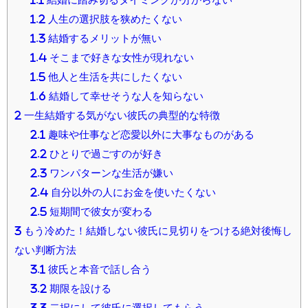
1.2
人生の選択肢を狭めたくない
1.3
結婚するメリットが無い
1.4
そこまで好きな女性が現れない
1.5
他人と生活を共にしたくない
1.6
結婚して幸せそうな人を知らない
2
一生結婚する気がない彼氏の典型的な特徴
2.1
趣味や仕事など恋愛以外に大事なものがある
2.2
ひとりで過ごすのが好き
2.3
ワンパターンな生活が嫌い
2.4
自分以外の人にお金を使いたくない
2.5
短期間で彼女が変わる
3
もう冷めた！結婚しない彼氏に見切りをつける絶対後悔し
ない判断方法
3.1
彼氏と本音で話し合う
3.2
期限を設ける
3.3
二択にして彼氏に選択してもらう