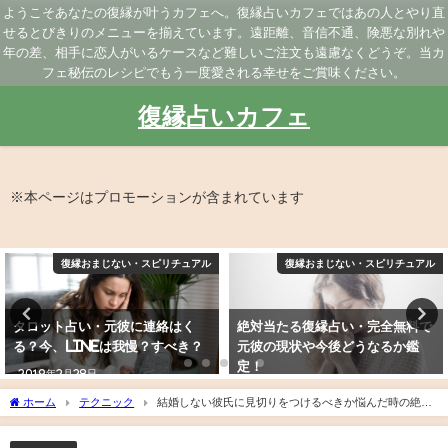
ようこそあなたの復縁が叶うカフェへ。復縁占いカフェではあの人とやり直
せるとびきりのメニューを揃えています。遠距離、音信不通、険悪な別れや
年の差、相手に恋人がいるケースなど難しいご注文も遠慮なくどうぞ。当カ
フェ秘伝のレシピでもう一度愛される幸せをご賞味ください。
復縁占いカフェ
※本ページはプロモーションが含まれています
復縁おまじない・スピリチュアル
復縁おまじない・スピリチュアル
タロット占い・元彼に連絡はく
絶対当たる復縁占い・完全無料で
る？今、LINEは我慢？すべき？
元彼の現状や今後どうなるか鑑
定！
2019年2月28日
2019年3月21日
ホーム
テクニック
結婚しない彼氏に見切りをつけるべきか悩んだ時の絶対
後悔しない判断方法