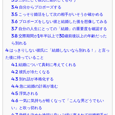
3.4
自分からプロポーズする
3.5
こっそり婚活をして次の相手がいそうか確かめる
3.6
プロポーズをしない彼と結婚した後を想像してみる
3.7
自分の人生にとっての「結婚」の重要度を確認する
3.8
交際期間が1年半以上で30歳前後以上の年齢だった
ら別れる
4
はっきりしない彼氏に「結婚しないなら別れる！」と言っ
た後に待っていること
4.1
結婚について真剣に考えてくれる
4.2
彼氏が冷たくなる
4.3
別れ話が本格化する
4.4
急に結婚の計画が進む
4.5
浮気される
4.6
一気に気持ちが軽くなって「こんな男どうでもい
い」と吹っ切れる
4.7
覚悟を決めた途端に良いご縁に恵まれて結婚相手が