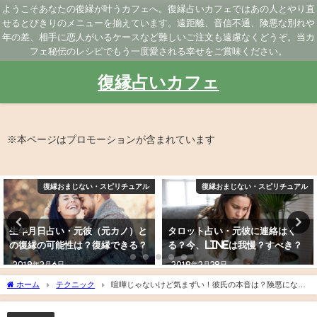
ようこそあなたの復縁が叶うカフェへ。復縁占いカフェではあの人とやり直
せるとびきりのメニューを揃えています。遠距離、音信不通、険悪な別れや
年の差、相手に恋人がいるケースなど難しいご注文も遠慮なくどうぞ。当カ
フェ秘伝のレシピでもう一度愛される幸せをご賞味ください。
復縁占いカフェ
※本ページはプロモーションが含まれています
ル
復縁おまじない・スピリチュアル
復縁おまじない・スピリチュア
タロット占い・元彼に連絡はく
【復縁診断】復縁成功の可能性
る？今、LINEは我慢？すべき？
は？元彼（元カノ）とやり直せ
る？
2019年2月28日
2019年3月9日
ホーム
テクニック
喧嘩じゃないけど気まずい！彼氏の本音は？険悪になっ
た原因・すぐできる対処法・ラブラブに戻る方法を紹介