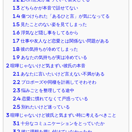
1.3
どちらかが本音で話せてない
1.4
傷つけられた「あるひと言」が気になってる
1.5
見たことのない姿を見てしまった
1.6
浮気など隠し事をしてるから
1.7
仕事や友人など恋愛とは関係ない問題がある
1.8
彼の気持ちが冷めてしまった
1.9
あなたの気持ちが実は冷めている
2
喧嘩じゃないけど気まずい彼氏の本音
2.1
あなたに言いたいけど言えない不満がある
2.2
プロポーズや同棲を計画してそわそわ
2.3
悩みごとを整理してる途中
2.4
恋愛に慣れてなくて戸惑っている
2.5
別れたいけど迷っている
3
喧嘩じゃないけど彼氏と気まずい時に考えるべきこと
3.1
十分なコミュニケーションをとっていたか
3.2
彼に理想を押し付けていなかったか