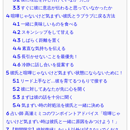
3.3
すぐに彼に意志が伝わると思っていなかったか
4
喧嘩じゃないけど気まずい彼氏とラブラブに戻る方法
4.1
一緒に美味しいものを食べる
4.2
スキンシップをして甘える
4.3
しばらく距離を置く
4.4
素直な気持ちを伝える
4.5
長引かせないことを最優先！
4.6
冷静に話し合いを提案する
5
彼氏と喧嘩じゃないけど気まずい状態にならないために！
5.1
リード上手など…彼を育てるつもりで接する
5.2
彼に対してあなたが先に心を開く
5.3
まずは彼の話を十分に聞く
5.4
気まずい時の対処法を彼氏と一緒に決める
6
占い師 高瀬ミミコのワンポイントアドバイス「喧嘩じゃ
ないけど気まずい時は彼氏と一緒に原因をみつけよう！」
7
【期間限定】絶対復縁したい人以外は試さないでくださ