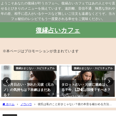
ようこそあなたの復縁が叶うカフェへ。復縁占いカフェではあの人とやり直
せるとびきりのメニューを揃えています。遠距離、音信不通、険悪な別れや
年の差、相手に恋人がいるケースなど難しいご注文も遠慮なくどうぞ。当カ
フェ秘伝のレシピでもう一度愛される幸せをご賞味ください。
復縁占いカフェ
※本ページはプロモーションが含まれています
復縁おまじない・スピリチュアル
復縁おまじない・スピリチュアル
生年月日占い・別れた元彼（元カ
タロット占い・元彼に連絡はく
ノ）の気持ちは？未練はまだあ
る？今、LINEは我慢？すべき？
る？
2019年2月28日
2019年2月9日
ホーム
ノウハウ
彼氏は私のこと好きじゃない？彼の本音を確かめる方法と
ラブラブに戻るコツ！愛されてない時の対処法も紹介