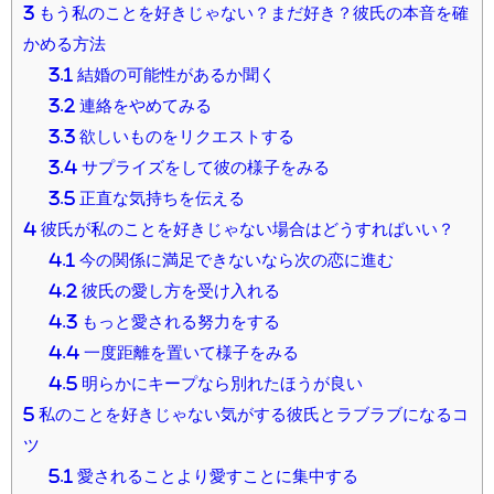
3
もう私のことを好きじゃない？まだ好き？彼氏の本音を確
かめる方法
3.1
結婚の可能性があるか聞く
3.2
連絡をやめてみる
3.3
欲しいものをリクエストする
3.4
サプライズをして彼の様子をみる
3.5
正直な気持ちを伝える
4
彼氏が私のことを好きじゃない場合はどうすればいい？
4.1
今の関係に満足できないなら次の恋に進む
4.2
彼氏の愛し方を受け入れる
4.3
もっと愛される努力をする
4.4
一度距離を置いて様子をみる
4.5
明らかにキープなら別れたほうが良い
5
私のことを好きじゃない気がする彼氏とラブラブになるコ
ツ
5.1
愛されることより愛すことに集中する