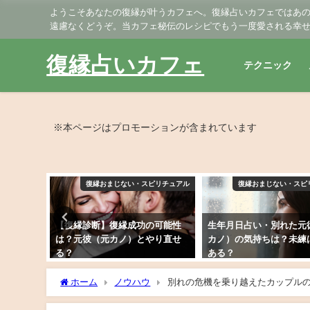
ようこそあなたの復縁が叶うカフェへ。復縁占いカフェではあ
遠慮なくどうぞ。当カフェ秘伝のレシピでもう一度愛される幸
復縁占いカフェ
テクニック
※本ページはプロモーションが含まれています
ピリチュアル
復縁おまじない・スピリチュアル
復縁おまじない・スピ
完全無料
【復縁診断】復縁成功の可能性
生年月日占い・別れた元
うなるか
は？元彼（元カノ）とやり直せ
カノ）の気持ちは？未練
る？
ある？
2019年3月9日
2019年2月9日
ホーム
ノウハウ
別れの危機を乗り越えたカップル