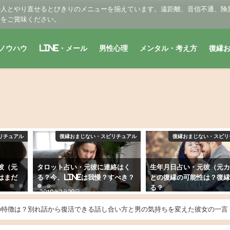
の人とやり直せるとびきりのメニューを揃えています。遠距離、音信不通、険
せをご賞味ください。
ノウハウ
LINE・メール
男性心理
メンタル・考え方
復縁
リチュアル
復縁おまじない・スピリチュアル
復縁おまじない・スピリ
彼（元
タロット占い・元彼に連絡はく
生年月日占い・元彼（元
はまだ
る？今、LINEは我慢？すべき？
との復縁の可能性は？復
る？
2019年2月28日
2019年2月6日
の特徴は？別れ話から復活できる話し合い方と男の気持ちを変えた彼女の一言