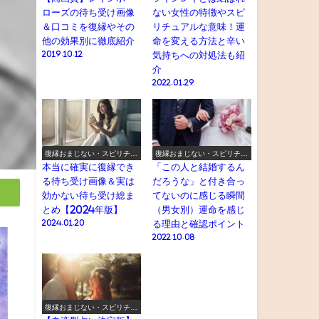
ローズの待ち受け画像
ない女性の特徴やスピ
＆口コミを復縁やその
リチュアルな意味！運
他の効果別に徹底紹介
命を変える方法と辛い
2019.10.12
気持ちへの対処法も紹
介
2022.01.29
復縁おまじない・スピリチュ
復縁おまじない・スピリチュ
アル
アル
本当に確実に復縁でき
「この人と結婚するん
る待ち受け画像＆実は
だろうな」と付き合っ
効かない待ち受け総ま
てないのに感じる瞬間
とめ【2024年版】
（男女別）運命を感じ
2024.01.20
る理由と確認ポイント
2022.10.08
復縁おまじない・スピリチュ
アル