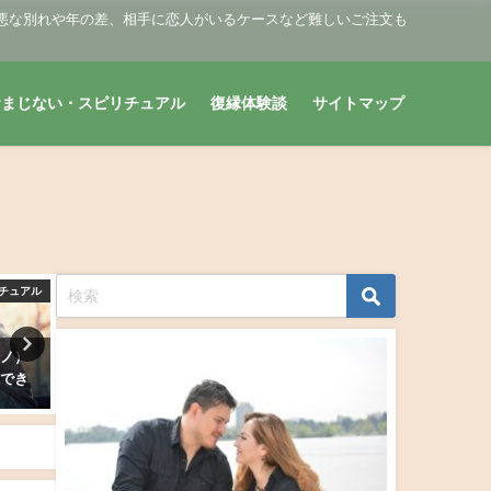
悪な別れや年の差、相手に恋人がいるケースなど難しいご注文も
おまじない・スピリチュアル
復縁体験談
サイトマップ
チュアル
復縁おまじない・スピリチュアル
復縁おまじない・スピリ
カノ）
絶対当たる復縁占い・完全無料
【復縁診断】復縁成功の可
縁でき
で元彼の現状や今後どうなるか
は？元彼（元カノ）とやり
鑑定！
る？
2019年3月21日
2019年3月9日