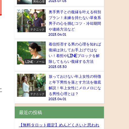
2023.07.03
男性心理
奥手男子との復縁を叶える特別
プラン！未練を持たない草食系
男子の心を掴むコツ・冷却期間
や連絡方法など
テクニック
2023.04.01
着信拒否する男の心理を知れば
復縁は決してお手上げではな
い！着拒やlineブロックを解
除してもらい復縁する方法
LINE・メール
2023.03.30
放っておけない年上女性の特徴
と年下男性を落とす方法を徹底
解説！年上女性にメロメロにな
こ
る男性心理とは？
テクニック
2023.04.01
最近の投稿
【無料タロット鑑定】めんどくさいと思われ