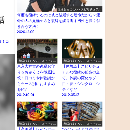
復縁おまじない・スピリチュアル
何度も復縁するのは彼と結婚する運命だから？運
話
命の人の見極め方と復縁を繰り返す男性と長く付
き合う方法！
2020.12.05
ミミコ
復縁おまじない・スピリチュ
復縁おまじない・スピリチュ
アル
アル
東京大神宮の復縁お守
【体験談】スピリチュ
り＆おみくじを徹底比
アルな復縁の前兆の全
較！口コミや体験談か
て。体調の変化やゾロ
らケース別におすすめ
目・夢・シンクロニシ
を紹介
ティなど
2019.10.01
2019.05.13
復縁おまじない・スピリチュ
復縁おまじない・スピリチュ
アル
アル
【高画質】レインボー
ツインレイとは結ばれ