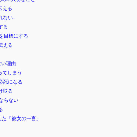
伝える
れない
する
を目標にする
伝える
ない理由
ってしまう
必死になる
け取る
ならない
る
えた「彼女の一言」