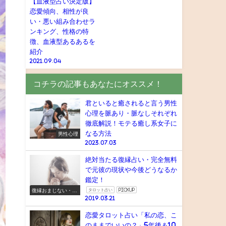
【血液型占い決定版】
恋愛傾向、相性が良
い・悪い組み合わせラ
ンキング、性格の特
徴、血液型あるあるを
紹介
2021.09.04
コチラの記事もあなたにオススメ！
君といると癒されると言う男性
心理を脈あり・脈なしそれぞれ
徹底解説！モテる癒し系女子に
なる方法
男性心理
2023.07.03
絶対当たる復縁占い・完全無料
で元彼の現状や今後どうなるか
鑑定！
復縁おまじない・ス
タロット占い
pickup
ピリチュアル
2019.03.21
恋愛タロット占い「私の恋、こ
のままでいいの？」5年後＆10