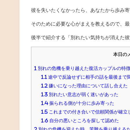
彼を失いたくなかったら、あなたから歩み寄
そのために必要な心がまえを教えるので、最
後半で紹介する「別れたい気持ちが消えた彼
本日の
1
別れの危機を乗り越えた復活カップルの特
1.1
途中で反論せずに相手の話を最後まで
1.2
嫌いになった理由について話し合えた
1.3
別れたい意志が弱く迷いがあった
1.4
振られる側が十分に歩み寄った
1.5
これまでの付き合いで信頼関係が確立
1.6
自分の悪いところを探して認めた
2
別れの危機を迎えた時、苦難を乗り越える