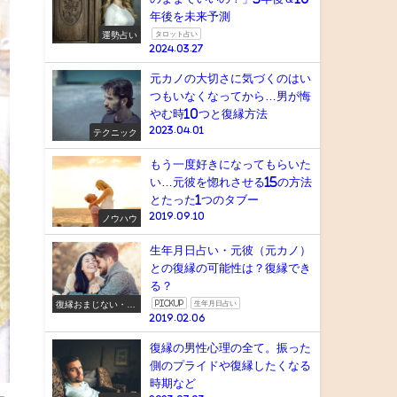
年後を未来予測
運勢占い
タロット占い
2024.03.27
元カノの大切さに気づくのはい
つもいなくなってから…男が悔
やむ時10つと復縁方法
2023.04.01
テクニック
もう一度好きになってもらいた
い…元彼を惚れさせる15の方法
とたった1つのタブー
2019.09.10
ノウハウ
生年月日占い・元彼（元カノ）
との復縁の可能性は？復縁でき
る？
復縁おまじない・ス
pickup
生年月日占い
ピリチュアル
2019.02.06
復縁の男性心理の全て。振った
側のプライドや復縁したくなる
時期など