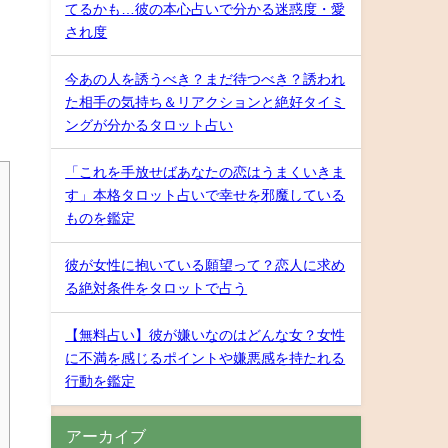
てるかも…彼の本心占いで分かる迷惑度・愛
され度
今あの人を誘うべき？まだ待つべき？誘われ
た相手の気持ち＆リアクションと絶好タイミ
ングが分かるタロット占い
「これを手放せばあなたの恋はうまくいきま
す」本格タロット占いで幸せを邪魔している
ものを鑑定
彼が女性に抱いている願望って？恋人に求め
る絶対条件をタロットで占う
【無料占い】彼が嫌いなのはどんな女？女性
に不満を感じるポイントや嫌悪感を持たれる
行動を鑑定
アーカイブ