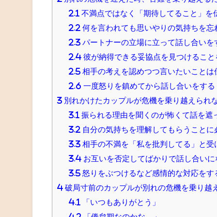
2.1
不満点ではなく「期待してること」を
2.2
何を言われても思いやりの気持ちを忘
2.3
パートナーの立場に立って話し合いを
2.4
彼が納得できる妥協点を見つけること
2.5
相手の考えを認めつつ言いたいことは
2.6
一度怒りを鎮めてから話し合いをする
3
別れかけたカップルが危機を乗り越えられ
3.1
振られる理由を聞くのが怖くて話を遮
3.2
自分の気持ちを理解してもらうことに
3.3
相手の不満を「私を批判してる」と受
3.4
お互いを否定してばかりで話し合いに
3.5
怒りをぶつけるなど感情的な対応をす
4
破局寸前のカップルが別れの危機を乗り越
4.1
「いつもありがとう」
4.2
「倦怠期なのかな…」