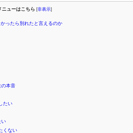
メニューはこちら
[
非表示
]
なかったら別れたと言えるのか
性の本音
したい
たい
たくない