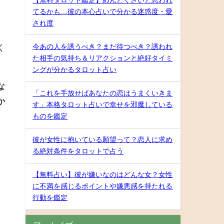
てるかも…彼の本心占いで分かる迷惑度・愛
され度
今あの人を誘うべき？まだ待つべき？誘われ
く
た相手の気持ち＆リアクションと絶好タイミ
ングが分かるタロット占い
な
「これを手放せばあなたの恋はうまくいきま
か
す」本格タロット占いで幸せを邪魔している
ものを鑑定
。
彼が女性に抱いている願望って？恋人に求め
る絶対条件をタロットで占う
【無料占い】彼が嫌いなのはどんな女？女性
に不満を感じるポイントや嫌悪感を持たれる
行動を鑑定