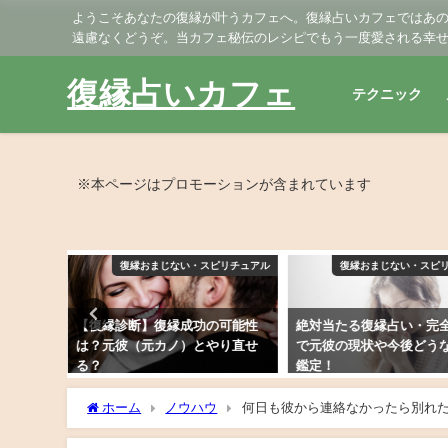
ようこそあなたの復縁が叶うカフェへ。復縁占いカフェではあ
遠慮なくどうぞ。当カフェ秘伝のレシピでもう一度愛される幸
復縁占いカフェ
テクニック
※本ページはプロモーションが含まれています
ピリチュアル
復縁おまじない・スピリチュアル
復縁おまじない・スピ
の可能性
絶対当たる復縁占い・完全無料
タロット占い・元彼に連
やり直せ
で元彼の現状や今後どうなるか
る？今、LINEは我慢？
鑑定！
2019年2月28日
2019年3月21日
ホーム
ノウハウ
何日も彼から連絡なかったら別れ