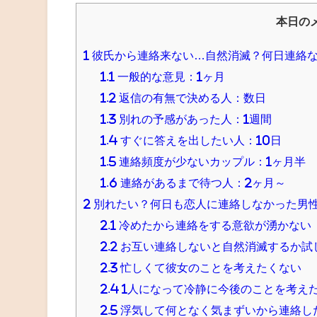
本日の
1
彼氏から連絡来ない…自然消滅？何日連絡
1.1
一般的な意見：1ヶ月
1.2
返信の有無で決める人：数日
1.3
別れの予感があった人：1週間
1.4
すぐに答えを出したい人：10日
1.5
連絡頻度が少ないカップル：1ヶ月半
1.6
連絡があるまで待つ人：2ヶ月～
2
別れたい？何日も恋人に連絡しなかった男
2.1
冷めたから連絡をする意欲が湧かない
2.2
お互い連絡しないと自然消滅するか試
2.3
忙しくて彼女のことを考えたくない
2.4
1人になって冷静に今後のことを考え
2.5
浮気して何となく気まずいから連絡し