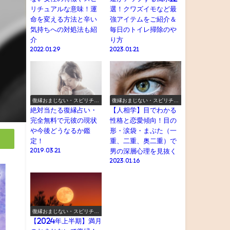
リチュアルな意味！運
選！クワズイモなど最
命を変える方法と辛い
強アイテムをご紹介＆
気持ちへの対処法も紹
毎日のトイレ掃除のや
介
り方
2022.01.29
2023.01.21
復縁おまじない・スピリチュ
復縁おまじない・スピリチュ
アル
アル
絶対当たる復縁占い・
【人相学】目でわかる
完全無料で元彼の現状
性格と恋愛傾向！目の
や今後どうなるか鑑
形・涙袋・まぶた（一
定！
重、二重、奥二重）で
2019.03.21
男の深層心理を見抜く
2023.01.16
復縁おまじない・スピリチュ
アル
【2024年上半期】満月