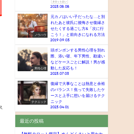
タロット占い
2023.08.08
元カノはいい子だったな…と別
れたあと彼氏に後悔させ復縁さ
せたくする過ごし方&「次に行
こう！」と前向きになれる方法
ノウハウ
2019.09.03
頭ポンポンする男性心理を別れ
際、添い寝、年下男性、勘違い
などケースごとに解説！男が感
動した反応も！
男性心理
2023.07.03
復縁で大事なことは熱意と余裕
のバランス！焦って失敗したケ
ースと上手に想いを届けるテク
ニック
テクニック
ス
2023.04.01
最近の投稿
【無料タロット鑑定】めんどくさいと思われ