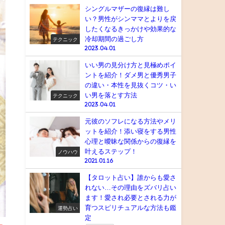
シングルマザーの復縁は難し
い？男性がシンママとよりを戻
したくなるきっかけや効果的な
冷却期間の過ごし方
テクニック
2023.04.01
いい男の見分け方と見極めポイ
ントを紹介！ダメ男と優秀男子
の違い・本性を見抜くコツ・い
い男を落とす方法
テクニック
2023.04.01
元彼のソフレになる方法やメリ
ットを紹介！添い寝をする男性
心理と曖昧な関係からの復縁を
叶えるステップ！
ノウハウ
2021.01.16
【タロット占い】誰からも愛さ
れない…その理由をズバリ占い
ます！愛され必要とされる力が
育つスピリチュアルな方法も鑑
運勢占い
定