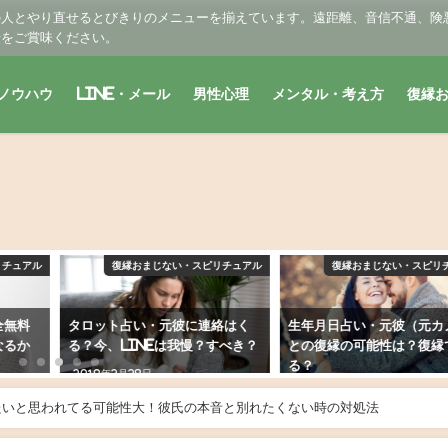
の人とやり直せるとびきりのメニューを揃えています。遠距離、音信不通、険
せをご賞味ください。
ノウハウ
LINE・メール
男性心理
メンタル・考え方
復縁
リチュアル
復縁おまじない・スピリチュアル
復縁おまじない・スピリ
絡はく
生年月日占い・元彼（元カノ）
生年月日占い・別れた元
すべき？
との復縁の可能性は？復縁でき
カノ）の気持ちは？未練
る？
ある？
2019年2月6日
2019年2月9日
たいと思われてる可能性大！彼氏の本音と別れたくない時の対処法