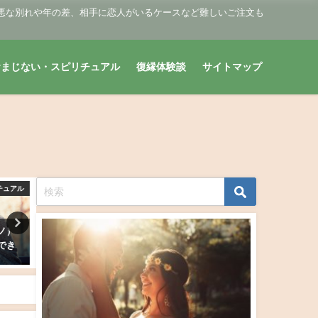
悪な別れや年の差、相手に恋人がいるケースなど難しいご注文も
おまじない・スピリチュアル
復縁体験談
サイトマップ
チュアル
復縁おまじない・スピリチュアル
復縁おまじない・スピリ
彼（元
【復縁診断】復縁成功の可能性
絶対当たる復縁占い・完全
はまだ
は？元彼（元カノ）とやり直せ
で元彼の現状や今後どうな
る？
鑑定！
2019年3月9日
2019年3月21日