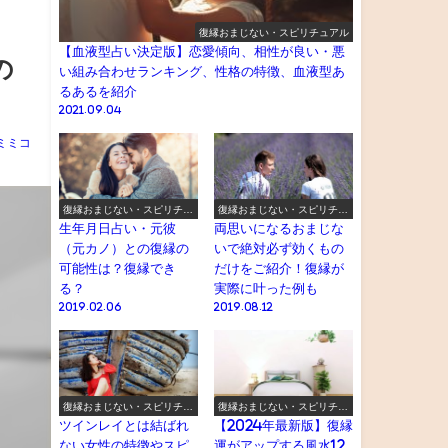
復縁おまじない・スピリチュアル
【血液型占い決定版】恋愛傾向、相性が良い・悪
の
い組み合わせランキング、性格の特徴、血液型あ
るあるを紹介
2021.09.04
ミミコ
復縁おまじない・スピリチュ
復縁おまじない・スピリチュ
アル
アル
生年月日占い・元彼
両思いになるおまじな
（元カノ）との復縁の
いで絶対必ず効くもの
可能性は？復縁でき
だけをご紹介！復縁が
る？
実際に叶った例も
2019.02.06
2019.08.12
復縁おまじない・スピリチュ
復縁おまじない・スピリチュ
アル
アル
ツインレイとは結ばれ
【2024年最新版】復縁
ない女性の特徴やスピ
運がアップする風水12