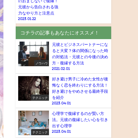
のおまじないで復縁！
元彼から告白される強
力なやり方と注意点
2023.01.22
コチラの記事もあなたにオススメ！
元彼とビジネスパートナーにな
ると大変？体の関係になった時
の対処法・元彼との今後の決め
方・復縁する方法
ノウハウ
2021.02.01
好き避け男子に冷めた女性が後
悔なく恋を終わりにする方法！
好き避けをやめさせる最終手段
を紹介
テクニック
2023.04.01
心理学で復縁するのが賢い方
法。元彼の復縁したい心を引き
出す心理学
2023.04.01
テクニック