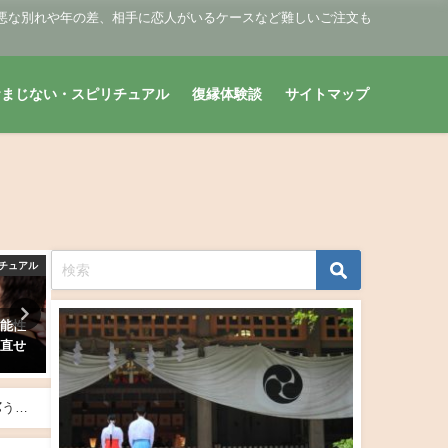
悪な別れや年の差、相手に恋人がいるケースなど難しいご注文も
おまじない・スピリチュアル
復縁体験談
サイトマップ
チュアル
復縁おまじない・スピリチュアル
復縁おまじない・スピリ
絡はく
絶対当たる復縁占い・完全無料
生年月日占い・元彼（元カ
べき？
で元彼の現状や今後どうなるか
との復縁の可能性は？復縁
鑑定！
る？
2019年3月21日
2019年2月6日
%うま