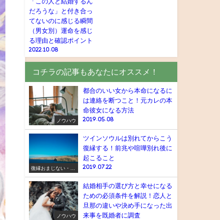
「この人と結婚するん
だろうな」と付き合っ
てないのに感じる瞬間
（男女別）運命を感じ
る理由と確認ポイント
2022.10.08
コチラの記事もあなたにオススメ！
都合のいい女から本命になるに
は連絡を断つこと！元カレの本
命彼女になる方法
2019.05.08
ノウハウ
ツインソウルは別れてからこう
復縁する！前兆や喧嘩別れ後に
起こること
2019.07.22
復縁おまじない・ス
ピリチュアル
結婚相手の選び方と幸せになる
ための必須条件を解説！恋人と
旦那の違いや決め手になった出
来事を既婚者に調査
ノウハウ