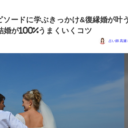
ピソードに学ぶきっかけ&復縁婚が叶
婚が100%うまくいくコツ
占い師 高瀬