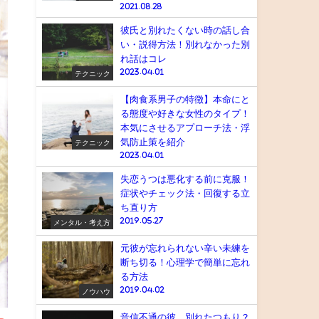
2021.08.28
彼氏と別れたくない時の話し合
い・説得方法！別れなかった別
れ話はコレ
2023.04.01
テクニック
【肉食系男子の特徴】本命にと
る態度や好きな女性のタイプ！
本気にさせるアプローチ法・浮
気防止策を紹介
テクニック
2023.04.01
失恋うつは悪化する前に克服！
症状やチェック法・回復する立
ち直り方
2019.05.27
メンタル・考え方
元彼が忘れられない辛い未練を
断ち切る！心理学で簡単に忘れ
る方法
2019.04.02
ノウハウ
音信不通の彼…別れたつもり？