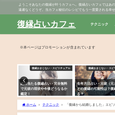
ようこそあなたの復縁が叶うカフェへ。復縁占いカフェではあ
遠慮なくどうぞ。当カフェ秘伝のレシピでもう一度愛される幸
復縁占いカフェ
テクニック
※本ページはプロモーションが含まれています
ピリチュアル
復縁おまじない・スピリチュアル
復縁おまじない・スピ
完全無料
生年月日占い・元彼（元カノ）
生年月日占い・別れた元
うなるか
との復縁の可能性は？復縁でき
カノ）の気持ちは？未練
る？
ある？
2019年2月6日
2019年2月9日
ホーム
テクニック
「復縁から結婚しました」エピソ
くいくコツ