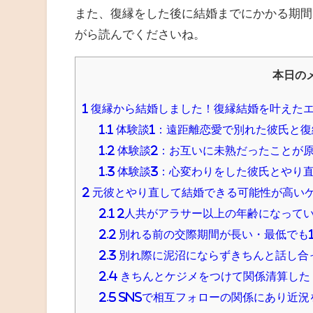
また、復縁をした後に結婚までにかかる期間
がら読んでくださいね。
本日の
1
復縁から結婚しました！復縁結婚を叶えた
1.1
体験談1：遠距離恋愛で別れた彼氏と復
1.2
体験談2：お互いに未熟だったことが
1.3
体験談3：心変わりをした彼氏とやり
2
元彼とやり直して結婚できる可能性が高い
2.1
2人共がアラサー以上の年齢になって
2.2
別れる前の交際期間が長い・最低でも
2.3
別れ際に泥沼にならずきちんと話し合
2.4
きちんとケジメをつけて関係清算した
2.5
SNSで相互フォローの関係にあり近況