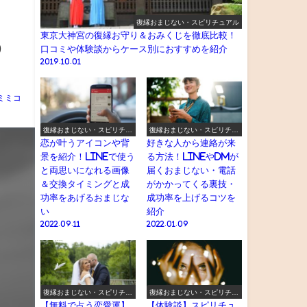
復縁おまじない・スピリチュアル
東京大神宮の復縁お守り＆おみくじを徹底比較！
う
口コミや体験談からケース別におすすめを紹介
2019.10.01
ミミコ
復縁おまじない・スピリチュ
復縁おまじない・スピリチュ
アル
アル
恋が叶うアイコンや背
好きな人から連絡が来
景を紹介！LINEで使う
る方法！LINEやDMが
と両思いになれる画像
届くおまじない・電話
＆交換タイミングと成
がかかってくる裏技・
功率をあげるおまじな
成功率を上げるコツを
い
紹介
2022.09.11
2022.01.09
復縁おまじない・スピリチュ
復縁おまじない・スピリチュ
アル
アル
【無料で占う恋愛運】
【体験談】スピリチュ