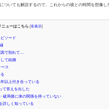
についても解説するので、これからの彼との時間を想像し
メニューはこちら
[
非表示
]
エピソード
縁
原因で別れて…
直して結婚
ケース
いる
1年以上付き合っている
って答えを出した
・破局後に体の関係を持っていない
を詳しく知っている