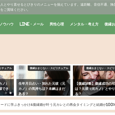
の人とやり直せるとびきりのメニューを揃えています。遠距離、音信不通、険
せをご賞味ください。
ノウハウ
LINE・メール
男性心理
メンタル・考え方
復縁
リチュアル
復縁おまじない・スピリチュアル
復縁おまじない・スピリ
彼（元
【復縁診断】復縁成功の可能性
タロット占い・元彼に連
はまだ
は？元彼（元カノ）とやり直せ
る？今、LINEは我慢？す
る？
2019年2月28日
2019年3月9日
ードに学ぶきっかけ&復縁婚が叶う元カレとの再会タイミングと結婚が100