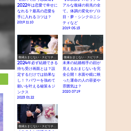
2022年は恋愛で幸せに
アルな復縁の前兆の全
なれる？最高の恋愛を
て。体調の変化やゾロ
手に入れるコツは？
目・夢・シンクロニシ
2019.11.10
ティなど
2019.05.13
復縁おまじない・スピリチュ
復縁おまじない・スピリチュ
アル
アル
2024年必ず結婚できる
未来の結婚相手の顔が
待ち受け画面とは？設
見えるおまじないを完
定するだけでは効果な
全公開！水面や鏡に映
し！？パワーを強めて
った運命の人の容姿や
願いを叶える秘策＆ジ
雰囲気は？
ンクス
2020.07.19
2023.01.22
復縁おまじない・スピリチュ
アル