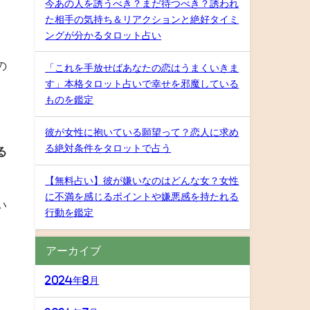
今あの人を誘うべき？まだ待つべき？誘われ
た相手の気持ち＆リアクションと絶好タイミ
ングが分かるタロット占い
の
「これを手放せばあなたの恋はうまくいきま
す」本格タロット占いで幸せを邪魔している
ものを鑑定
彼が女性に抱いている願望って？恋人に求め
る絶対条件をタロットで占う
る
【無料占い】彼が嫌いなのはどんな女？女性
に不満を感じるポイントや嫌悪感を持たれる
い
行動を鑑定
アーカイブ
。
2024年8月
。