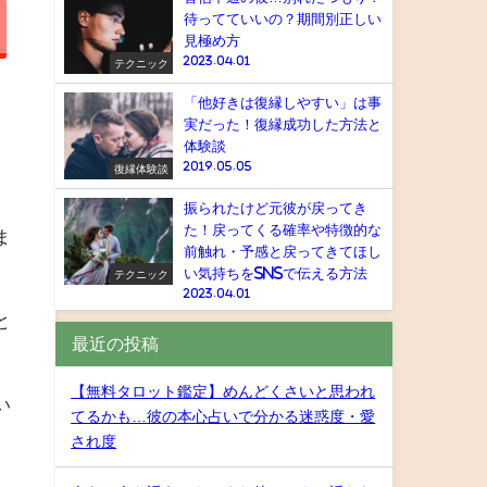
待ってていいの？期間別正しい
見極め方
2023.04.01
テクニック
「他好きは復縁しやすい」は事
実だった！復縁成功した方法と
体験談
2019.05.05
復縁体験談
振られたけど元彼が戻ってき
た！戻ってくる確率や特徴的な
ま
前触れ・予感と戻ってきてほし
い気持ちをSNSで伝える方法
テクニック
2023.04.01
と
最近の投稿
【無料タロット鑑定】めんどくさいと思われ
い
てるかも…彼の本心占いで分かる迷惑度・愛
され度