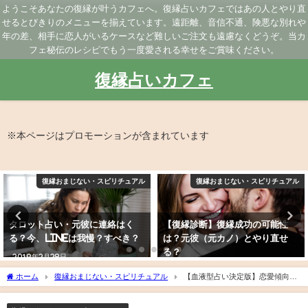
ようこそあなたの復縁が叶うカフェへ。復縁占いカフェではあの人とやり直
せるとびきりのメニューを揃えています。遠距離、音信不通、険悪な別れや
年の差、相手に恋人がいるケースなど難しいご注文も遠慮なくどうぞ。当カ
フェ秘伝のレシピでもう一度愛される幸せをご賞味ください。
復縁占いカフェ
※本ページはプロモーションが含まれています
復縁おまじない・スピリチュアル
復縁おまじない・スピリチュアル
タロット占い・元彼に連絡はく
【復縁診断】復縁成功の可能性
る？今、LINEは我慢？すべき？
は？元彼（元カノ）とやり直せ
る？
2019年2月28日
2019年3月9日
ホーム
復縁おまじない・スピリチュアル
【血液型占い決定版】恋愛傾向、
相性が良い・悪い組み合わせランキング、性格の特徴、血液型あるあるを紹介