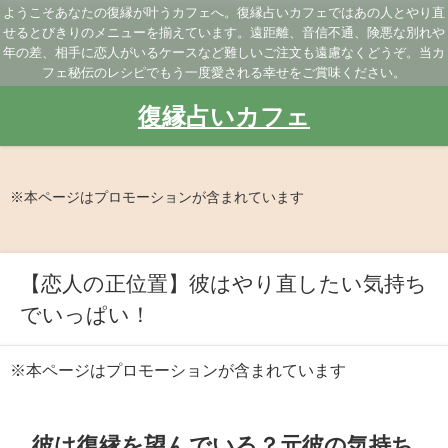
ようこそあなたの復縁が叶うカフェへ。復縁占いカフェではあの人とやり直
せるとびきりのメニューを揃えています。遠距離、音信不通、険悪な別れや
年の差、相手に恋人がいるケースなど難しいご注文も遠慮なくどうぞ。当カ
フェ秘伝のレシピでもう一度愛される幸せをご賞味ください。
復縁占いカフェ
※本ページはプロモーションが含まれています
【恋人の正位置】彼はやり直したい気持ち
でいっぱい！
※本ページはプロモーションが含まれています
彼は復縁を望んでいる？元彼の気持ち