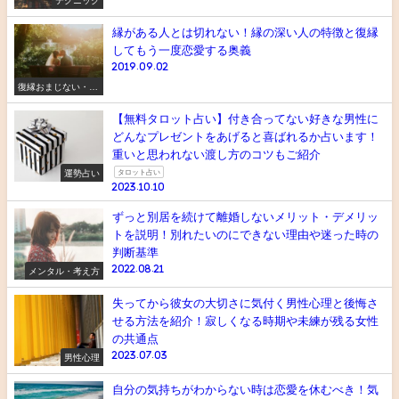
テクニック
縁がある人とは切れない！縁の深い人の特徴と復縁
してもう一度恋愛する奥義
2019.09.02
復縁おまじない・ス
ピリチュアル
【無料タロット占い】付き合ってない好きな男性に
どんなプレゼントをあげると喜ばれるか占います！
重いと思われない渡し方のコツもご紹介
運勢占い
タロット占い
2023.10.10
ずっと別居を続けて離婚しないメリット・デメリッ
トを説明！別れたいのにできない理由や迷った時の
判断基準
2022.08.21
メンタル・考え方
失ってから彼女の大切さに気付く男性心理と後悔さ
せる方法を紹介！寂しくなる時期や未練が残る女性
の共通点
2023.07.03
男性心理
自分の気持ちがわからない時は恋愛を休むべき！気