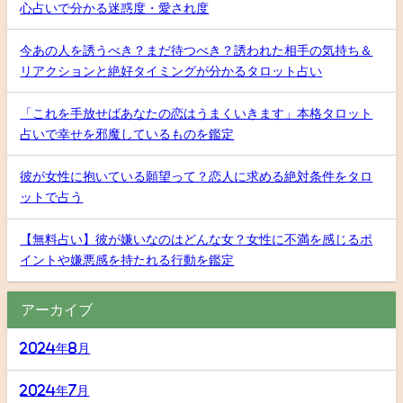
心占いで分かる迷惑度・愛され度
今あの人を誘うべき？まだ待つべき？誘われた相手の気持ち＆
リアクションと絶好タイミングが分かるタロット占い
「これを手放せばあなたの恋はうまくいきます」本格タロット
占いで幸せを邪魔しているものを鑑定
彼が女性に抱いている願望って？恋人に求める絶対条件をタロ
ットで占う
【無料占い】彼が嫌いなのはどんな女？女性に不満を感じるポ
イントや嫌悪感を持たれる行動を鑑定
アーカイブ
2024年8月
2024年7月