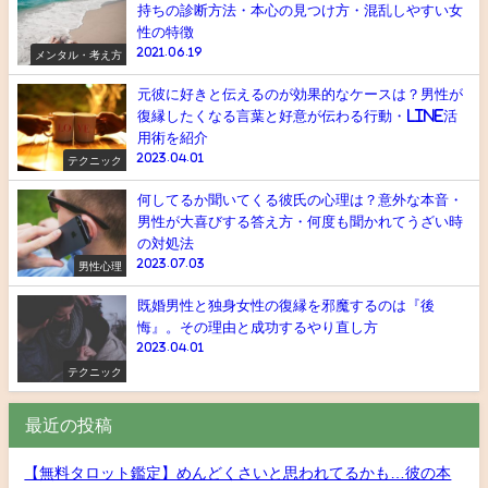
持ちの診断方法・本心の見つけ方・混乱しやすい女
性の特徴
2021.06.19
メンタル・考え方
元彼に好きと伝えるのが効果的なケースは？男性が
復縁したくなる言葉と好意が伝わる行動・line活
用術を紹介
2023.04.01
テクニック
何してるか聞いてくる彼氏の心理は？意外な本音・
男性が大喜びする答え方・何度も聞かれてうざい時
の対処法
2023.07.03
男性心理
既婚男性と独身女性の復縁を邪魔するのは『後
悔』。その理由と成功するやり直し方
2023.04.01
テクニック
最近の投稿
【無料タロット鑑定】めんどくさいと思われてるかも…彼の本