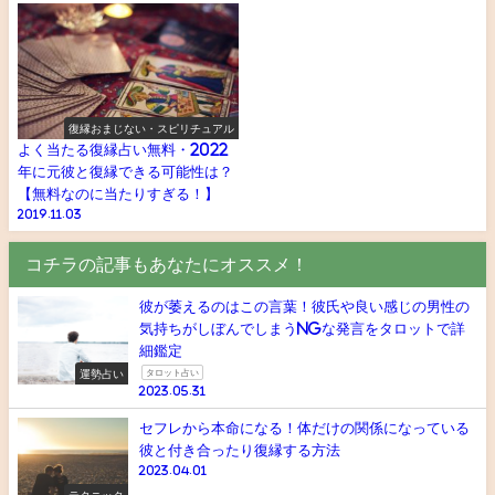
復縁おまじない・スピリチュアル
よく当たる復縁占い無料・2022
年に元彼と復縁できる可能性は？
【無料なのに当たりすぎる！】
2019.11.03
コチラの記事もあなたにオススメ！
彼が萎えるのはこの言葉！彼氏や良い感じの男性の
気持ちがしぼんでしまうNGな発言をタロットで詳
細鑑定
運勢占い
タロット占い
2023.05.31
セフレから本命になる！体だけの関係になっている
彼と付き合ったり復縁する方法
2023.04.01