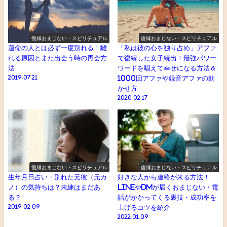
復縁おまじない・スピリチュアル
復縁おまじない・スピリチュアル
運命の人とは必ず一度別れる！離
「私は彼の心を独り占め」アファ
れる原因とまた出会う時の再会方
で復縁した女子続出！最強パワー
法
ワードを唱えて幸せになる方法＆
2019.07.21
1000回アファや録音アファの効
かせ方
2020.02.17
復縁おまじない・スピリチュアル
復縁おまじない・スピリチュアル
生年月日占い・別れた元彼（元カ
好きな人から連絡が来る方法！
ノ）の気持ちは？未練はまだあ
LINEやDMが届くおまじない・電
る？
話がかかってくる裏技・成功率を
2019.02.09
上げるコツを紹介
2022.01.09