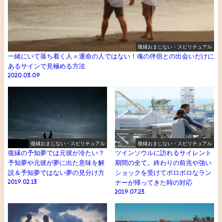
復縁おまじない・スピリチュアル
一緒にいて落ち着く人＝運命の人ではない！魂の伴侶との出会いだけに
あるサインで見極める方法
2020.03.09
復縁おまじない・スピリチュアル
復縁おまじない・スピリチュアル
復縁の予知夢では元彼が冷たい？
ツインソウルに訪れるサイレント
予知夢や元彼が夢に出た意味を解
期間の全て。終わりの前兆や強い
説＆予知夢ではない夢の見分け方
ショックを受けてボロボロなラン
2019.02.13
ナーが帰ってきた時の対応
2019.07.23