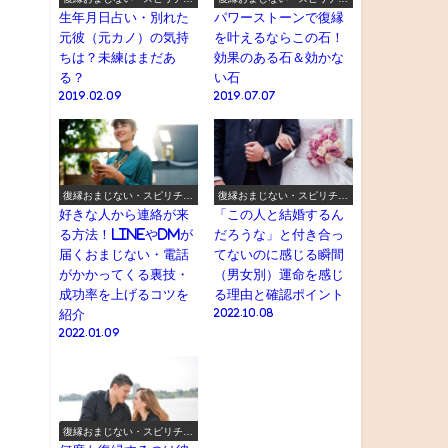
アル
アル
生年月日占い・別れた
パワーストーンで復縁
元彼（元カノ）の気持
を叶えるならこの石！
ちは？未練はまだあ
効果のある石＆効かな
る？
い石
2019.02.09
2019.07.07
復縁おまじない・スピリチュ
復縁おまじない・スピリチュ
アル
アル
好きな人から連絡が来
「この人と結婚するん
る方法！LINEやDMが
だろうな」と付き合っ
届くおまじない・電話
てないのに感じる瞬間
がかかってくる裏技・
（男女別）運命を感じ
成功率を上げるコツを
る理由と確認ポイント
紹介
2022.10.08
2022.01.09
復縁おまじない・スピリチュ
アル