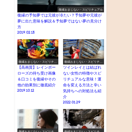
復縁おまじない・スピリチュアル
復縁の予知夢では元彼が冷たい？予知夢や元彼が
夢に出た意味を解説＆予知夢ではない夢の見分け
方
2019.02.13
復縁おまじない・スピリチュ
復縁おまじない・スピリチュ
アル
アル
【高画質】レインボー
ツインレイとは結ばれ
ローズの待ち受け画像
ない女性の特徴やスピ
＆口コミを復縁やその
リチュアルな意味！運
他の効果別に徹底紹介
命を変える方法と辛い
2019.10.12
気持ちへの対処法も紹
介
2022.01.29
復縁おまじない・スピリチュ
復縁おまじない・スピリチュ