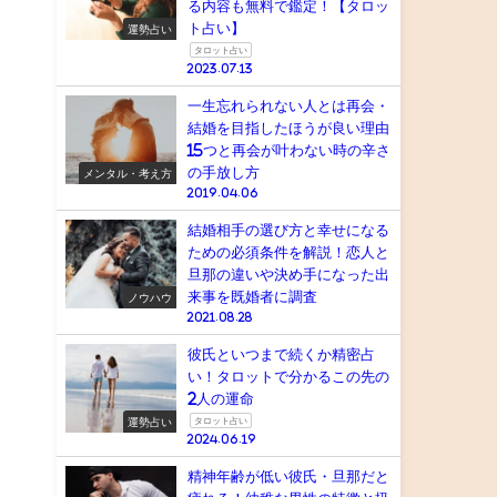
る内容も無料で鑑定！【タロッ
ト占い】
運勢占い
タロット占い
2023.07.13
一生忘れられない人とは再会・
結婚を目指したほうが良い理由
15つと再会が叶わない時の辛さ
の手放し方
メンタル・考え方
2019.04.06
結婚相手の選び方と幸せになる
ための必須条件を解説！恋人と
旦那の違いや決め手になった出
来事を既婚者に調査
ノウハウ
2021.08.28
彼氏といつまで続くか精密占
い！タロットで分かるこの先の
2人の運命
運勢占い
タロット占い
2024.06.19
精神年齢が低い彼氏・旦那だと