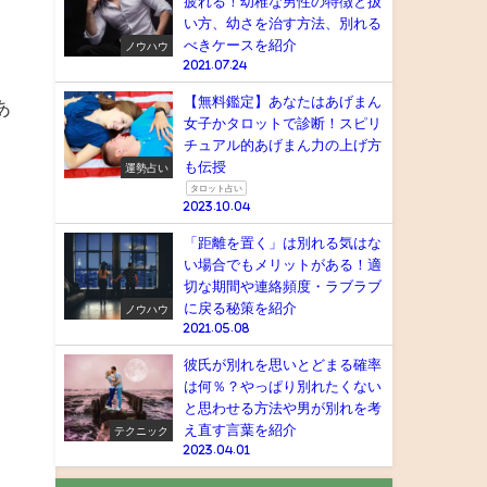
疲れる！幼稚な男性の特徴と扱
い方、幼さを治す方法、別れる
べきケースを紹介
ノウハウ
2021.07.24
【無料鑑定】あなたはあげまん
あ
女子かタロットで診断！スピリ
チュアル的あげまん力の上げ方
も伝授
運勢占い
タロット占い
2023.10.04
「距離を置く」は別れる気はな
い場合でもメリットがある！適
切な期間や連絡頻度・ラブラブ
に戻る秘策を紹介
ノウハウ
2021.05.08
彼氏が別れを思いとどまる確率
は何％？やっぱり別れたくない
と思わせる方法や男が別れを考
え直す言葉を紹介
テクニック
2023.04.01