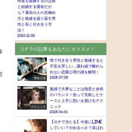
何度も復縁するのは彼
と結婚する運命だか
ら？運命の人の見極め
方と復縁を繰り返す男
性と長く付き合う方
法！
2020.12.05
コチラの記事もあなたにオススメ！
多
情で付き合う男性と復縁すると
不安＆苦しい…腐れ縁で離れら
れない恋愛心理の謎を解明！
言
2023.07.03
男性心理
復縁で大事なことは熱意と余裕
のバランス！焦って失敗したケ
ースと上手に想いを届けるテク
ニック
テクニック
2023.04.01
【ガチで当たる】今彼にLINE
していい？やめるべき？喜ばれ