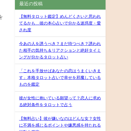
最近の投稿
を
【無料タロット鑑定】めんどくさいと思われ
てるかも…彼の本心占いで分かる迷惑度・愛
され度
今あの人を誘うべき？まだ待つべき？誘われ
た相手の気持ち＆リアクションと絶好タイミ
ングが分かるタロット占い
「これを手放せばあなたの恋はうまくいきま
す」本格タロット占いで幸せを邪魔している
ものを鑑定
彼が女性に抱いている願望って？恋人に求め
る絶対条件をタロットで占う
【無料占い】彼が嫌いなのはどんな女？女性
に不満を感じるポイントや嫌悪感を持たれる