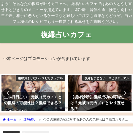
ようこそあなたの復縁が叶うカフェへ。復縁占いカフェではあの人とやり直
せるとびきりのメニューを揃えています。遠距離、音信不通、険悪な別れや
年の差、相手に恋人がいるケースなど難しいご注文も遠慮なくどうぞ。当カ
フェ秘伝のレシピでもう一度愛される幸せをご賞味ください。
復縁占いカフェ
※本ページはプロモーションが含まれています
復縁おまじない・スピリチュアル
復縁おまじない・スピリチュアル
生年月日占い・元彼（元カノ）と
【復縁診断】復縁成功の可能性
の復縁の可能性は？復縁できる？
は？元彼（元カノ）とやり直せ
る？
2019年2月6日
2019年3月9日
ホーム
運勢占い
今この瞬間の私に対するあの人の気持ちは？激当たりタロ
ットでリアルタイム鑑定