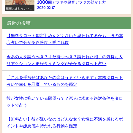
1000回アファや録音アファの効かせ方
2020.02.17
復縁おまじない・ス
ピリチュアル
最近の投稿
【無料タロット鑑定】めんどくさいと思われてるかも…彼の本
心占いで分かる迷惑度・愛され度
今あの人を誘うべき？まだ待つべき？誘われた相手の気持ち＆
リアクションと絶好タイミングが分かるタロット占い
「これを手放せばあなたの恋はうまくいきます」本格タロット
占いで幸せを邪魔しているものを鑑定
彼が女性に抱いている願望って？恋人に求める絶対条件をタロ
ットで占う
【無料占い】彼が嫌いなのはどんな女？女性に不満を感じるポ
イントや嫌悪感を持たれる行動を鑑定