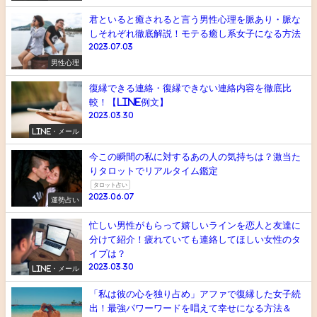
君といると癒されると言う男性心理を脈あり・脈な
しそれぞれ徹底解説！モテる癒し系女子になる方法
2023.07.03
男性心理
復縁できる連絡・復縁できない連絡内容を徹底比
較！【LINE例文】
2023.03.30
LINE・メール
今この瞬間の私に対するあの人の気持ちは？激当た
りタロットでリアルタイム鑑定
タロット占い
2023.06.07
運勢占い
忙しい男性がもらって嬉しいラインを恋人と友達に
分けて紹介！疲れていても連絡してほしい女性のタ
イプは？
2023.03.30
LINE・メール
「私は彼の心を独り占め」アファで復縁した女子続
出！最強パワーワードを唱えて幸せになる方法＆