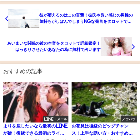
彼が萎えるのはこの言葉！彼氏や良い感じの男性の
気持ちがしぼんでしまうNGな発言をタロットで詳
細鑑定
あいまいな関係の彼の本音をタロットで詳細鑑定！
はっきりさせたいあなたの為に無料で占います
おすすめの記事
LINE・メール
ノウハウ
よりを戻したいなら最初のline
お花見は復縁のビッグチャン
が鍵！復縁できる最初のライン
ス！上手な誘い方・おすすめの