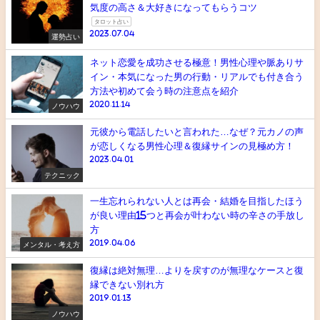
気度の高さ＆大好きになってもらうコツ
タロット占い
2023.07.04
運勢占い
ネット恋愛を成功させる極意！男性心理や脈ありサ
イン・本気になった男の行動・リアルでも付き合う
方法や初めて会う時の注意点を紹介
2020.11.14
ノウハウ
元彼から電話したいと言われた…なぜ？元カノの声
が恋しくなる男性心理＆復縁サインの見極め方！
2023.04.01
テクニック
一生忘れられない人とは再会・結婚を目指したほう
が良い理由15つと再会が叶わない時の辛さの手放し
方
2019.04.06
メンタル・考え方
復縁は絶対無理…よりを戻すのが無理なケースと復
縁できない別れ方
2019.01.13
ノウハウ