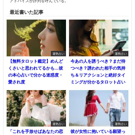
アドバイスが評判を呼んでいる。
最近書いた記事
運勢占い
運勢占い
【無料タロット鑑定】めんど
今あの人を誘うべき？まだ待
くさいと思われてるかも…彼
つべき？誘われた相手の気持
の本心占いで分かる迷惑度・
ち＆リアクションと絶好タイ
愛され度
ミングが分かるタロット占い
運勢占い
運勢占い
「これを手放せばあなたの恋
彼が女性に抱いている願望っ