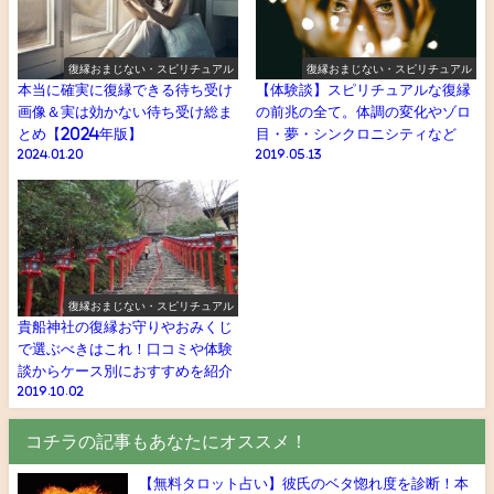
復縁おまじない・スピリチュアル
復縁おまじない・スピリチュアル
本当に確実に復縁できる待ち受け
【体験談】スピリチュアルな復縁
画像＆実は効かない待ち受け総ま
の前兆の全て。体調の変化やゾロ
とめ【2024年版】
目・夢・シンクロニシティなど
2024.01.20
2019.05.13
復縁おまじない・スピリチュアル
貴船神社の復縁お守りやおみくじ
で選ぶべきはこれ！口コミや体験
談からケース別におすすめを紹介
2019.10.02
コチラの記事もあなたにオススメ！
【無料タロット占い】彼氏のベタ惚れ度を診断！本