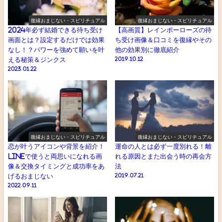
復縁おまじない・スピリチュアル
復縁おまじない・スピリチュアル
2024年必ず結婚できる待ち受け
【高画質】レインボーローズの待
画面とは？設定するだけでは効果
ち受け画像＆口コミを復縁やその
なし！？パワーを強めて願いを叶
他の効果別に徹底紹介
える秘策＆ジンクス
2019.10.12
2023.01.22
復縁おまじない・スピリチュアル
復縁おまじない・スピリチュアル
恋が叶うアイコンや背景を紹介！
運命の人とは必ず一度別れる！離
LINEで使うと両思いになれる画
れる原因とまた出会う時の再会方
像＆交換タイミングと成功率をあ
法
げるおまじない
2019.07.21
2022.09.11