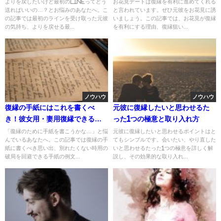
例文
服装・デートのコツすべて紹
よりを戻したいけど最初のlineってどう
お花見デートは復縁を有利に進めてくれる
送ればいいの…？とお悩みのあなたへ。こ
と言われています。ぜひ元彼をお花見に誘
介！
の記事では最初のラインを受け取った元彼
いましょう。この記事では、お花見が復縁
の気持ち、よりを戻せる最...
を有利にする理由、復縁狙い...
ノウハウ
ノウハウ
復縁の手紙にはこれを書くべ
元彼に復縁したいと思わせるた
き！彼女用・妻用復縁できる手
った1つの極意と取り入れ方
紙の例文＆彼氏を感動させて破
「復縁のために手紙を書こうかな…」と悩
元彼に復縁したいと思わせるポイントはと
んでいるあなたへ。この記事では復縁の手
てもシンプルです。会いたい、やり直した
局を回避できる別れの手紙
紙に書くべき思い出、別れたくない時用の
いと思わせるたった1つの極意を詳しく解
破局を回避できる手紙の例文...
説し、その効果的な取り入れ...