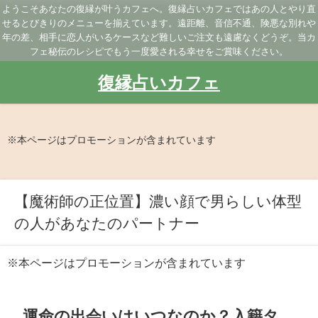
ようこそあなたの復縁が叶うカフェへ。復縁占いカフェではあの人とやり直
せるとびきりのメニューを揃えています。遠距離、音信不通、険悪な別れや
年の差、相手に恋人がいるケースなど難しいご注文も遠慮なくどうぞ。当カ
フェ秘伝のレシピでもう一度愛される幸せをご賞味ください。
復縁占いカフェ
※本ページはプロモーションが含まれています
【魔術師の正位置】濃い顔で男らしい体型
の人があなたのパートナー
※本ページはプロモーションが含まれています
運命の出会いはいつなのか？入籍タ