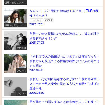
復縁おまじない・ス
ピリチュアル
タロット占い・元彼に連絡はくる？今、LINEは我
慢？すべき？
タロット占い
pickup
2019.02.28
復縁おまじない・ス
ピリチュアル
別居中の夫と復縁したいのに連絡なし…彼の心理と
別居解消タイミング
2023.07.03
男性心理
「別れ方で人の価値がわかります」は真実だった！
別れ方から見えてくる性格や相性がいい人の見つけ
方を紹介
2021.10.02
ノウハウ
別れたいけど別れ話をするのが怖い！暴力男や重い
ストーカー男と安全に別れる方法と彼氏から逃げる
最終手段
2020.08.02
ノウハウ
男が元カノの話をするときは未練が少しでも残って