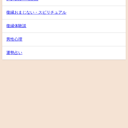
復縁おまじない・スピリチュアル
復縁体験談
男性心理
運勢占い
テクニック
ノウハウ
LINE・メール
男性心理
メンタル・考え方
復縁おまじない・スピリチュアル
復縁体験談
サイトマップ