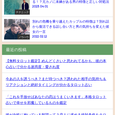
る！？元カノに未練がある男の特徴と正しい対処法
2023.04.01
テクニック
別れの危機を乗り越えたカップルの特徴は？別れ話
から復活できる話し合い方と男の気持ちを変えた彼
女の一言
2022.02.12
ノウハウ
最近の投稿
【無料タロット鑑定】めんどくさいと思われてるかも…彼の本
心占いで分かる迷惑度・愛され度
今あの人を誘うべき？まだ待つべき？誘われた相手の気持ち＆
リアクションと絶好タイミングが分かるタロット占い
「これを手放せばあなたの恋はうまくいきます」本格タロット
占いで幸せを邪魔しているものを鑑定
彼が女性に抱いている願望って？恋人に求める絶対条件をタロ