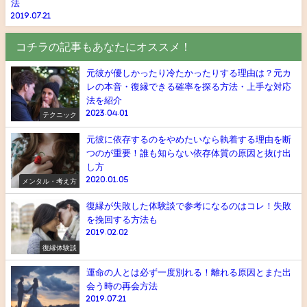
法
2019.07.21
コチラの記事もあなたにオススメ！
元彼が優しかったり冷たかったりする理由は？元カ
レの本音・復縁できる確率を探る方法・上手な対応
法を紹介
2023.04.01
テクニック
元彼に依存するのをやめたいなら執着する理由を断
つのが重要！誰も知らない依存体質の原因と抜け出
し方
2020.01.05
メンタル・考え方
復縁が失敗した体験談で参考になるのはコレ！失敗
を挽回する方法も
2019.02.02
復縁体験談
運命の人とは必ず一度別れる！離れる原因とまた出
会う時の再会方法
2019.07.21