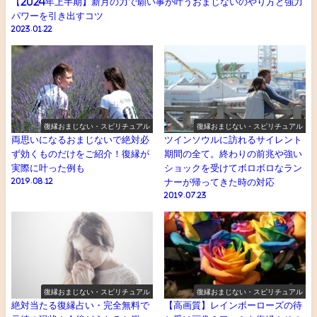
【2024年上半期】新月の力で願い事が叶うおまじないのやり方と強力
パワーを引き出すコツ
2023.01.22
復縁おまじない・スピリチュアル
復縁おまじない・スピリチュアル
両思いになるおまじないで絶対必
ツインソウルに訪れるサイレント
ず効くものだけをご紹介！復縁が
期間の全て。終わりの前兆や強い
実際に叶った例も
ショックを受けてボロボロなラン
2019.08.12
ナーが帰ってきた時の対応
2019.07.23
復縁おまじない・スピリチュアル
復縁おまじない・スピリチュアル
絶対当たる復縁占い・完全無料で
【高画質】レインボーローズの待