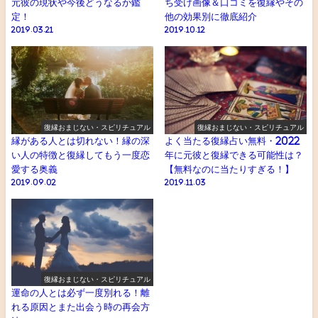
元彼の現状や今後どうなるか鑑
ち受け画像＆口コミを復縁やその
定！
他の効果別に徹底紹介
2019.03.21
2019.10.12
復縁おまじない・スピリチュアル
復縁おまじない・スピリチュアル
縁がある人とは切れない！縁の深
よく当たる復縁占い無料・2022
い人の特徴と復縁してもう一度恋
年に元彼と復縁できる可能性は？
愛する奥義
【無料なのに当たりすぎる！】
2019.09.02
2019.11.03
復縁おまじない・スピリチュアル
運命の人とは必ず一度別れる！離
れる原因とまた出会う時の再会方