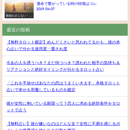
運命で繫がっている時の特徴はコレ
2019.04.07
復縁おまじない・ス
ピリチュアル
最近の投稿
【無料タロット鑑定】めんどくさいと思われてるかも…彼の本
心占いで分かる迷惑度・愛され度
今あの人を誘うべき？まだ待つべき？誘われた相手の気持ち＆
リアクションと絶好タイミングが分かるタロット占い
「これを手放せばあなたの恋はうまくいきます」本格タロット
占いで幸せを邪魔しているものを鑑定
彼が女性に抱いている願望って？恋人に求める絶対条件をタロ
ットで占う
【無料占い】彼が嫌いなのはどんな女？女性に不満を感じるポ