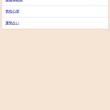
男性心理
運勢占い
テクニック
ノウハウ
LINE・メール
男性心理
メンタル・考え方
復縁おまじない・スピリチュアル
復縁体験談
サイトマップ
復縁占いカフェ All Rights Reserved.