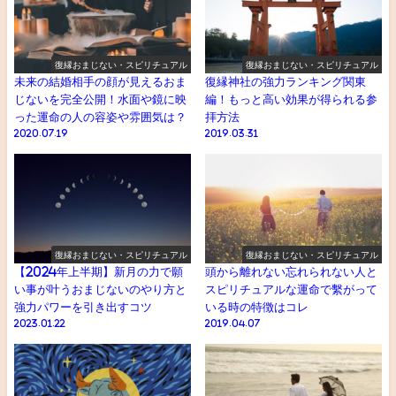
復縁おまじない・スピリチュアル
復縁おまじない・スピリチュアル
未来の結婚相手の顔が見えるおま
復縁神社の強力ランキング関東
じないを完全公開！水面や鏡に映
編！もっと高い効果が得られる参
った運命の人の容姿や雰囲気は？
拝方法
2020.07.19
2019.03.31
復縁おまじない・スピリチュアル
復縁おまじない・スピリチュアル
【2024年上半期】新月の力で願
頭から離れない忘れられない人と
い事が叶うおまじないのやり方と
スピリチュアルな運命で繫がって
強力パワーを引き出すコツ
いる時の特徴はコレ
2023.01.22
2019.04.07