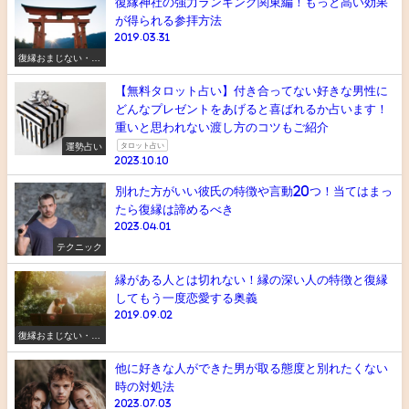
復縁神社の強力ランキング関東編！もっと高い効果
が得られる参拝方法
2019.03.31
復縁おまじない・ス
ピリチュアル
【無料タロット占い】付き合ってない好きな男性に
どんなプレゼントをあげると喜ばれるか占います！
重いと思われない渡し方のコツもご紹介
運勢占い
タロット占い
2023.10.10
別れた方がいい彼氏の特徴や言動20つ！当てはまっ
たら復縁は諦めるべき
2023.04.01
テクニック
縁がある人とは切れない！縁の深い人の特徴と復縁
してもう一度恋愛する奥義
2019.09.02
復縁おまじない・ス
ピリチュアル
他に好きな人ができた男が取る態度と別れたくない
時の対処法
2023.07.03