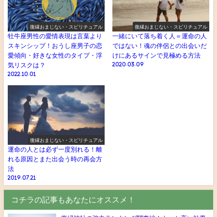
復縁おまじない・スピリチュアル
復縁おまじない・スピリチュアル
牡牛座男性の愛情表現は言葉より
一緒にいて落ち着く人＝運命の人
スキンシップ！おうし座男子の恋
ではない！魂の伴侶との出会いだ
愛傾向・好きな女性のタイプ・浮
けにあるサインで見極める方法
気リスクは？
2020.03.09
2022.10.01
復縁おまじない・スピリチュアル
運命の人とは必ず一度別れる！離
れる原因とまた出会う時の再会方
法
2019.07.21
コチラの記事もあなたにオススメ！