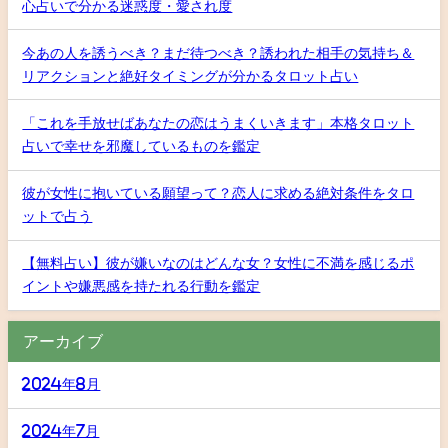
心占いで分かる迷惑度・愛され度
今あの人を誘うべき？まだ待つべき？誘われた相手の気持ち＆
リアクションと絶好タイミングが分かるタロット占い
「これを手放せばあなたの恋はうまくいきます」本格タロット
占いで幸せを邪魔しているものを鑑定
彼が女性に抱いている願望って？恋人に求める絶対条件をタロ
ットで占う
【無料占い】彼が嫌いなのはどんな女？女性に不満を感じるポ
イントや嫌悪感を持たれる行動を鑑定
アーカイブ
2024年8月
2024年7月