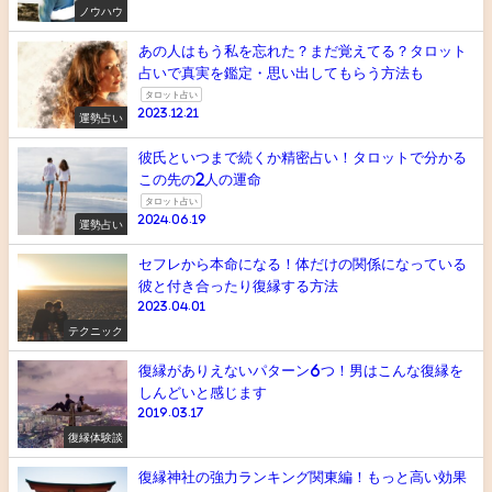
ノウハウ
あの人はもう私を忘れた？まだ覚えてる？タロット
占いで真実を鑑定・思い出してもらう方法も
タロット占い
2023.12.21
運勢占い
彼氏といつまで続くか精密占い！タロットで分かる
この先の2人の運命
タロット占い
2024.06.19
運勢占い
セフレから本命になる！体だけの関係になっている
彼と付き合ったり復縁する方法
2023.04.01
テクニック
復縁がありえないパターン6つ！男はこんな復縁を
しんどいと感じます
2019.03.17
復縁体験談
復縁神社の強力ランキング関東編！もっと高い効果