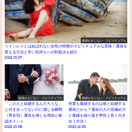
復縁おまじない・スピリチュアル
ツインレイとは結ばれない女性の特徴やスピリチュアルな意味！運命を
変える方法と辛い気持ちへの対処法も紹介
2022.01.29
復縁おまじない・スピリチュアル
復縁おまじない・スピリチュアル
「この人と結婚するんだろうな」
何度も復縁するのは彼と結婚する
と付き合ってないのに感じる瞬間
運命だから？運命の人の見極め方
（男女別）運命を感じる理由と確
と復縁を繰り返す男性と長く付き
認ポイント
合う方法！
2022.10.08
2020.12.05