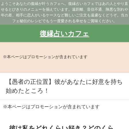
ようこそあなたの復縁が叶うカフェへ。復縁占いカフェではあの人とやり直
せるとびきりのメニューを揃えています。遠距離、音信不通、険悪な別れや
年の差、相手に恋人がいるケースなど難しいご注文も遠慮なくどうぞ。当カ
フェ秘伝のレシピでもう一度愛される幸せをご賞味ください。
復縁占いカフェ
※本ページはプロモーションが含まれています
【愚者の正位置】彼があなたに好意を持ち
始めたところ！
※本ページはプロモーションが含まれています
彼は私をどれくらい好き？どのくら