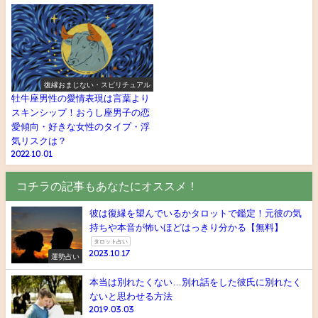
復縁おまじない・スピリチュアル
牡牛座男性の愛情表現は言葉より
スキンシップ！おうし座男子の恋
愛傾向・好きな女性のタイプ・浮
気リスクは？
2022.10.01
コチラの記事もあなたにオススメ！
彼は復縁を望んでいるかタロットで鑑定！元彼の気
持ちや本音が怖いほどはっきり分かる【無料】
タロット占い
2023.10.17
運勢占い
本当は別れたくない…別れ話をした彼氏に別れたく
ないと思わせる方法
2019.03.03