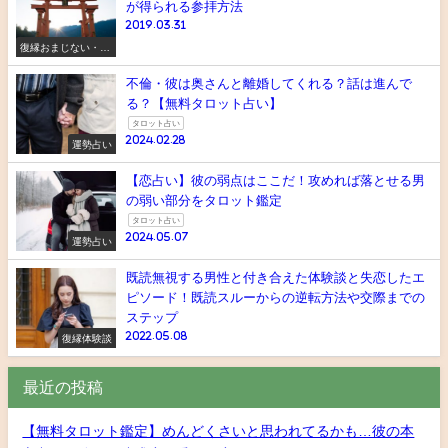
が得られる参拝方法
2019.03.31
復縁おまじない・ス
ピリチュアル
不倫・彼は奥さんと離婚してくれる？話は進んで
る？【無料タロット占い】
タロット占い
2024.02.28
運勢占い
【恋占い】彼の弱点はここだ！攻めれば落とせる男
の弱い部分をタロット鑑定
タロット占い
2024.05.07
運勢占い
既読無視する男性と付き合えた体験談と失恋したエ
ピソード！既読スルーからの逆転方法や交際までの
ステップ
2022.05.08
復縁体験談
最近の投稿
【無料タロット鑑定】めんどくさいと思われてるかも…彼の本