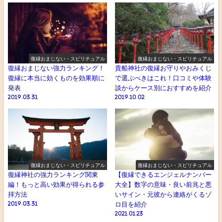
復縁おまじない・スピリチュアル
復縁おまじない・スピリチュアル
復縁おまじない強力ランキング！
貴船神社の復縁お守りやおみくじ
復縁に本当に効くものを効果順に
で選ぶべきはこれ！口コミや体験
発表
談からケース別におすすめを紹介
2019.03.31
2019.10.02
復縁おまじない・スピリチュアル
復縁おまじない・スピリチュアル
復縁神社の強力ランキング関東
【復縁できるエンジェルナンバー
編！もっと高い効果が得られる参
大全】数字の意味・良い前兆と悪
拝方法
いサイン・元彼から連絡がくるゾ
2019.03.31
ロ目を紹介
2021.01.23