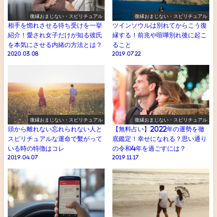
復縁おまじない・スピリチュアル
復縁おまじない・スピリチュアル
相手を惚れさせる待ち受けを一挙
ツインソウルは別れてからこう復
紹介！愛され女子だけが知る彼氏
縁する！前兆や喧嘩別れ後に起こ
を本気にさせる内緒の方法とは？
ること
2020.03.08
2019.07.22
復縁おまじない・スピリチュアル
復縁おまじない・スピリチュアル
頭から離れない忘れられない人と
【無料占い】2022年の運勢を徹
スピリチュアルな運命で繫がって
底鑑定！幸せになれる？思い通り
いる時の特徴はコレ
の令和4年を過ごすには？
2019.04.07
2019.11.17