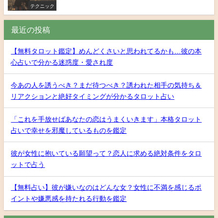
テクニック
最近の投稿
【無料タロット鑑定】めんどくさいと思われてるかも…彼の本
心占いで分かる迷惑度・愛され度
今あの人を誘うべき？まだ待つべき？誘われた相手の気持ち＆
リアクションと絶好タイミングが分かるタロット占い
「これを手放せばあなたの恋はうまくいきます」本格タロット
占いで幸せを邪魔しているものを鑑定
彼が女性に抱いている願望って？恋人に求める絶対条件をタロ
ットで占う
【無料占い】彼が嫌いなのはどんな女？女性に不満を感じるポ
イントや嫌悪感を持たれる行動を鑑定