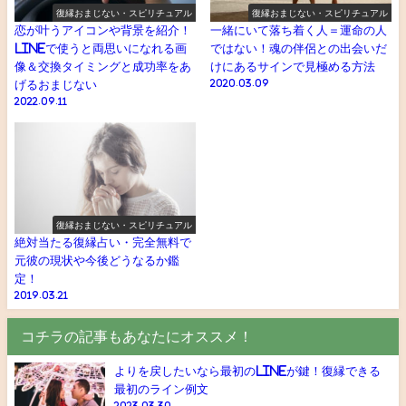
復縁おまじない・スピリチュアル
復縁おまじない・スピリチュアル
恋が叶うアイコンや背景を紹介！
一緒にいて落ち着く人＝運命の人
LINEで使うと両思いになれる画
ではない！魂の伴侶との出会いだ
像＆交換タイミングと成功率をあ
けにあるサインで見極める方法
げるおまじない
2020.03.09
2022.09.11
復縁おまじない・スピリチュアル
絶対当たる復縁占い・完全無料で
元彼の現状や今後どうなるか鑑
定！
2019.03.21
コチラの記事もあなたにオススメ！
よりを戻したいなら最初のlineが鍵！復縁できる
最初のライン例文
2023.03.30