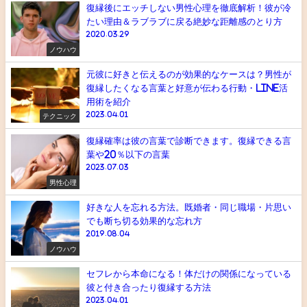
復縁後にエッチしない男性心理を徹底解析！彼が冷
たい理由＆ラブラブに戻る絶妙な距離感のとり方
2020.03.29
ノウハウ
元彼に好きと伝えるのが効果的なケースは？男性が
復縁したくなる言葉と好意が伝わる行動・line活
用術を紹介
2023.04.01
テクニック
復縁確率は彼の言葉で診断できます。復縁できる言
葉や20％以下の言葉
2023.07.03
男性心理
好きな人を忘れる方法。既婚者・同じ職場・片思い
でも断ち切る効果的な忘れ方
2019.08.04
ノウハウ
セフレから本命になる！体だけの関係になっている
彼と付き合ったり復縁する方法
2023.04.01