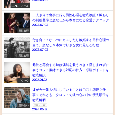
LINE・メール
二人きりで食事に行く男性心理を徹底検証！脈あり
の判断基準と脈なしから本命になる恋愛テクニック
2023.07.03
男性心理
付き合ってないのにキスしたり嫉妬する男性心理の
全て。脈なし＆本気で好きな女に見せる行動
2023.07.03
男性心理
元彼と再会する時は偶然を装うべき！怪しまれずに
会うコツ・復縁できる対応の仕方・必勝ポイントを
徹底解説
2022.01.22
ノウハウ
彼が今一番大切にしていることは〇〇！恋愛？仕
事？それとも…タロットで彼の心の中の優先順位を
徹底解明
運勢占い
タロット占い
2024.05.12