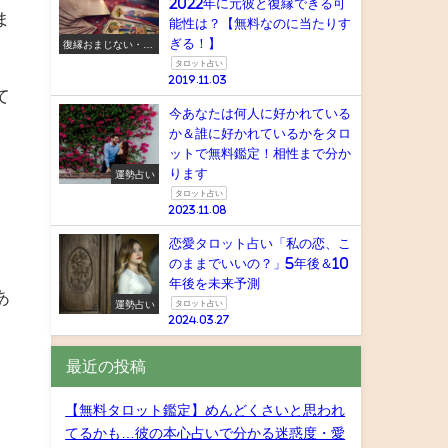
2022年に元彼と復縁できる可
ま
能性は？【無料なのに当たりす
ぎる！】
復縁おまじない・ス
ピリチュアル
タロット占い
2019.11.03
て
今あなたは何人に好かれている
か＆誰に好かれているかをタロ
ットで無料鑑定！相性まで分か
ります
運勢占い
タロット占い
2023.11.08
」
恋愛タロット占い「私の恋、こ
のままでいいの？」5年後＆10
年後を未来予測
あ
運勢占い
タロット占い
2024.03.27
最近の投稿
【無料タロット鑑定】めんどくさいと思われ
てるかも…彼の本心占いで分かる迷惑度・愛