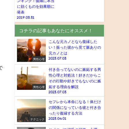
ンキング！復縁に本当
に効くものを効果順に
発表
2019.03.31
コチラの記事もあなたにオススメ！
こんな元カノとなら復縁した
い！振った彼から見て脈ありの
元カノとは
2023.07.03
男性心理
で
付き合ってないのに嫉妬する男
性心理と対処法！好きだからこ
その行動や好きでもないのに嫉
妬する理由を解説
男性心理
2023.07.03
セフレから本命になる！体だけ
の関係になっている彼と付き合
ったり復縁する方法
2023.04.01
テクニック