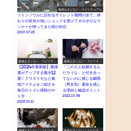
復縁おまじない・スピリチュアル
ツインソウルに訪れるサイレント期間の全て。終
わりの前兆や強いショックを受けてボロボロなラ
ンナーが帰ってきた時の対応
2019.07.23
復縁おまじない・スピリチュ
復縁おまじない・スピリチュ
アル
アル
【2024年最新版】復縁
「この人と結婚するん
運がアップする風水12
だろうな」と付き合っ
選！クワズイモなど最
てないのに感じる瞬間
強アイテムをご紹介＆
（男女別）運命を感じ
毎日のトイレ掃除のや
る理由と確認ポイント
り方
2022.10.08
2023.01.21
復縁おまじない・スピリチュ
復縁おまじない・スピリチュ