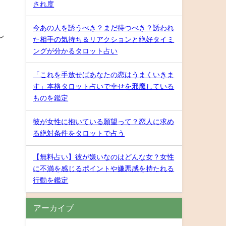
され度
今あの人を誘うべき？まだ待つべき？誘われ
し
た相手の気持ち＆リアクションと絶好タイミ
ングが分かるタロット占い
「これを手放せばあなたの恋はうまくいきま
す」本格タロット占いで幸せを邪魔している
ものを鑑定
彼が女性に抱いている願望って？恋人に求め
る絶対条件をタロットで占う
【無料占い】彼が嫌いなのはどんな女？女性
に不満を感じるポイントや嫌悪感を持たれる
行動を鑑定
アーカイブ