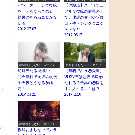
アル
アル
パワーストーンで復縁
【体験談】スピリチュ
を叶えるならこの石！
アルな復縁の前兆の全
効果のある石＆効かな
て。体調の変化やゾロ
い石
目・夢・シンクロニシ
2019.07.07
ティなど
2019.05.13
復縁おまじない・スピリチュ
復縁おまじない・スピリチュ
アル
アル
絶対当たる復縁占い・
【無料で占う恋愛運】
完全無料で元彼の現状
2022年は恋愛で幸せに
や今後どうなるか鑑
なれる？最高の恋愛を
い
定！
手に入れるコツは？
2019.03.21
2019.11.10
復縁おまじない・スピリチュ
し
アル
復縁おまじない強力ラ