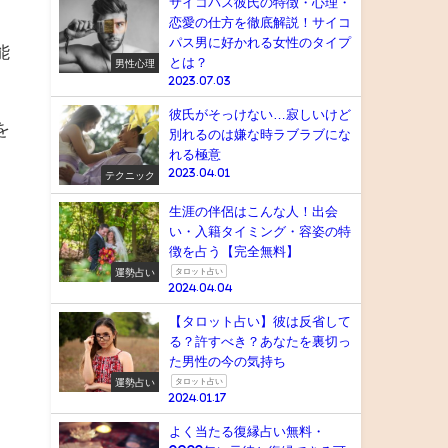
サイコパス彼氏の特徴・心理・
恋愛の仕方を徹底解説！サイコ
パス男に好かれる女性のタイプ
能
とは？
男性心理
2023.07.03
彼氏がそっけない…寂しいけど
を
別れるのは嫌な時ラブラブにな
れる極意
2023.04.01
テクニック
生涯の伴侶はこんな人！出会
い・入籍タイミング・容姿の特
徴を占う【完全無料】
運勢占い
タロット占い
2024.04.04
【タロット占い】彼は反省して
」
る？許すべき？あなたを裏切っ
た男性の今の気持ち
運勢占い
タロット占い
2024.01.17
よく当たる復縁占い無料・