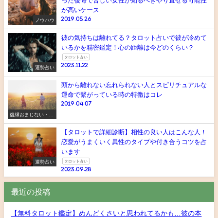
った後悔で苦しい女性が知るべきやり直せる可能性
が高いケース
2019.05.26
ノウハウ
彼の気持ちは離れてる？タロット占いで彼が冷めて
いるかを精密鑑定！心の距離は今どのくらい？
タロット占い
2023.11.22
運勢占い
頭から離れない忘れられない人とスピリチュアルな
運命で繫がっている時の特徴はコレ
2019.04.07
復縁おまじない・ス
ピリチュアル
【タロットで詳細診断】相性の良い人はこんな人！
恋愛がうまくいく異性のタイプや付き合うコツを占
います
運勢占い
タロット占い
2023.09.28
最近の投稿
【無料タロット鑑定】めんどくさいと思われてるかも…彼の本