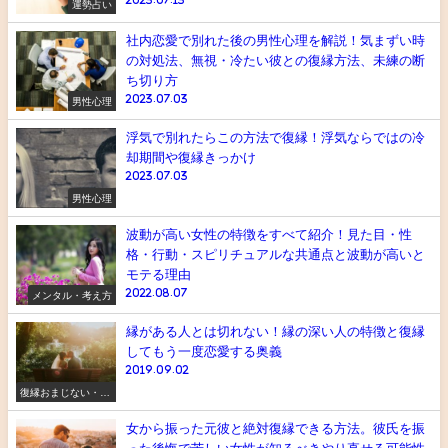
運勢占い
社内恋愛で別れた後の男性心理を解説！気まずい時
の対処法、無視・冷たい彼との復縁方法、未練の断
ち切り方
2023.07.03
男性心理
浮気で別れたらこの方法で復縁！浮気ならではの冷
却期間や復縁きっかけ
2023.07.03
男性心理
波動が高い女性の特徴をすべて紹介！見た目・性
格・行動・スピリチュアルな共通点と波動が高いと
モテる理由
2022.08.07
メンタル・考え方
縁がある人とは切れない！縁の深い人の特徴と復縁
してもう一度恋愛する奥義
2019.09.02
復縁おまじない・ス
ピリチュアル
女から振った元彼と絶対復縁できる方法。彼氏を振