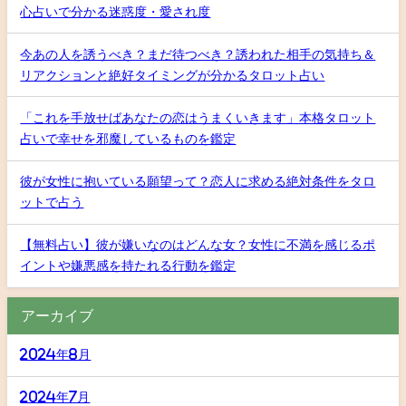
心占いで分かる迷惑度・愛され度
今あの人を誘うべき？まだ待つべき？誘われた相手の気持ち＆
リアクションと絶好タイミングが分かるタロット占い
「これを手放せばあなたの恋はうまくいきます」本格タロット
占いで幸せを邪魔しているものを鑑定
彼が女性に抱いている願望って？恋人に求める絶対条件をタロ
ットで占う
【無料占い】彼が嫌いなのはどんな女？女性に不満を感じるポ
イントや嫌悪感を持たれる行動を鑑定
アーカイブ
2024年8月
2024年7月