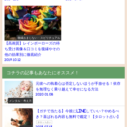
復縁おまじない・スピリチュアル
【高画質】レインボーローズの待
ち受け画像＆口コミを復縁やその
他の効果別に徹底紹介
2019.10.12
コチラの記事もあなたにオススメ！
元彼への執着心は否定しないほうが手放せる！依存
を無理なく乗り越えて幸せになる方法
2020.01.08
メンタル・考え方
【ガチで当たる】今彼にLINEしていい？やめるべ
き？喜ばれる内容も無料で鑑定！【タロット占い】
タロット占い
2023.07.13