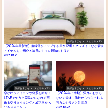
復縁おまじない・スピリチュアル
【2024年最新版】復縁運がアップする風水12選！クワズイモなど最強
アイテムをご紹介＆毎日のトイレ掃除のやり方
2023.01.21
復縁おまじない・スピリチュアル
復縁おまじない・スピリチュアル
恋が叶うアイコンや背景を紹介！
【2024年上半期】満月のおまじ
LINEで使うと両思いになれる画
ないで復縁！元彼から告白される
像＆交換タイミングと成功率をあ
強力なやり方と注意点
げるおまじない
2023.01.22