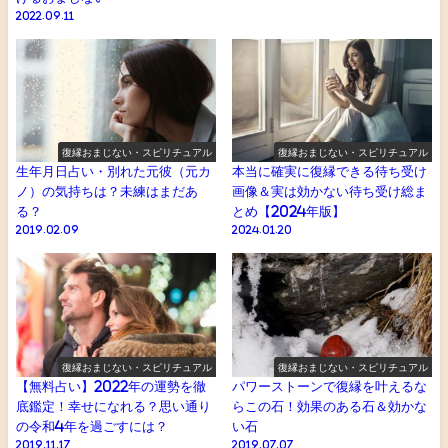
2022.09.11
復縁おまじない・スピリチュアル
復縁おまじない・スピリチュアル
生年月日占い・別れた元彼（元カ
本当に確実に復縁できる待ち受け
ノ）の気持ちは？未練はまだあ
画像＆実は効かない待ち受け総ま
る？
とめ【2024年版】
2019.02.09
2024.01.20
復縁おまじない・スピリチュアル
復縁おまじない・スピリチュアル
【無料占い】2022年の運勢を徹
パワーストーンで復縁を叶えるな
底鑑定！幸せになれる？思い通り
らこの石！効果のある石＆効かな
の令和4年を過ごすには？
い石
2019.11.17
2019.07.07