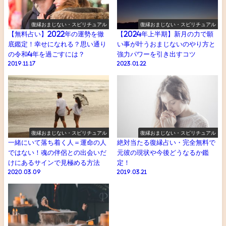
復縁おまじない・スピリチュアル
復縁おまじない・スピリチュアル
【無料占い】2022年の運勢を徹
【2024年上半期】新月の力で願
底鑑定！幸せになれる？思い通り
い事が叶うおまじないのやり方と
の令和4年を過ごすには？
強力パワーを引き出すコツ
2019.11.17
2023.01.22
復縁おまじない・スピリチュアル
復縁おまじない・スピリチュアル
一緒にいて落ち着く人＝運命の人
絶対当たる復縁占い・完全無料で
ではない！魂の伴侶との出会いだ
元彼の現状や今後どうなるか鑑
けにあるサインで見極める方法
定！
2020.03.09
2019.03.21