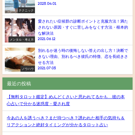
2023.04.01
テクニック
愛されたい症候群の診断ポイントと克服方法！満た
されない原因・すぐに苦しみをなくす方法・根本的
な解決法
2021.06.12
メンタル・考え方
別れるか迷う時の後悔しない答えの出し方！決断で
きない理由、別れるべき彼氏の特徴、恋を長続きさ
せる方法
2021.07.03
ノウハウ
最近の投稿
【無料タロット鑑定】めんどくさいと思われてるかも…彼の本
心占いで分かる迷惑度・愛され度
今あの人を誘うべき？まだ待つべき？誘われた相手の気持ち＆
リアクションと絶好タイミングが分かるタロット占い