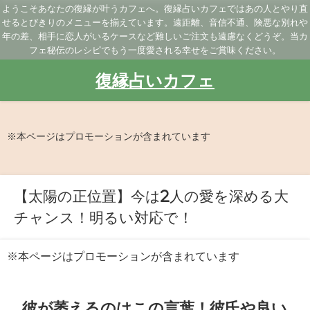
ようこそあなたの復縁が叶うカフェへ。復縁占いカフェではあの人とやり直
せるとびきりのメニューを揃えています。遠距離、音信不通、険悪な別れや
年の差、相手に恋人がいるケースなど難しいご注文も遠慮なくどうぞ。当カ
フェ秘伝のレシピでもう一度愛される幸せをご賞味ください。
復縁占いカフェ
※本ページはプロモーションが含まれています
【太陽の正位置】今は2人の愛を深める大
チャンス！明るい対応で！
※本ページはプロモーションが含まれています
彼が萎えるのはこの言葉！彼氏や良い