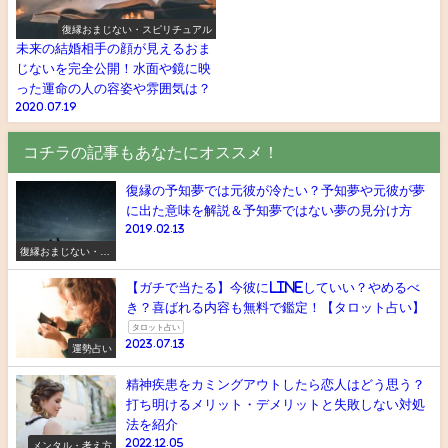
復縁おまじない・スピリチュアル
未来の結婚相手の顔が見えるおま
じないを完全公開！水面や鏡に映
った運命の人の容姿や雰囲気は？
2020.07.19
コチラの記事もあなたにオススメ！
復縁の予知夢では元彼が冷たい？予知夢や元彼が夢
に出た意味を解説＆予知夢ではない夢の見分け方
2019.02.13
復縁おまじない・ス
ピリチュアル
【ガチで当たる】今彼にLINEしていい？やめるべ
き？喜ばれる内容も無料で鑑定！【タロット占い】
タロット占い
2023.07.13
運勢占い
精神疾患をカミングアウトしたら恋人はどう思う？
打ち明けるメリット・デメリットと失敗しない対処
法を紹介
2022.12.05
メンタル・考え方