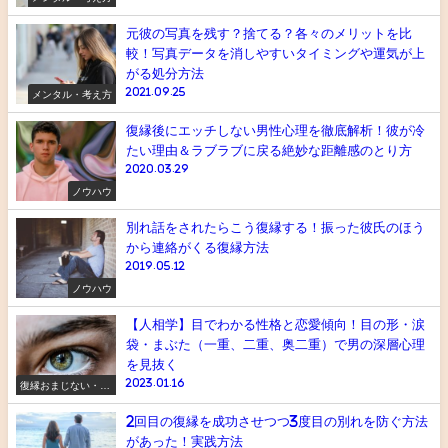
元彼の写真を残す？捨てる？各々のメリットを比
較！写真データを消しやすいタイミングや運気が上
がる処分方法
2021.09.25
メンタル・考え方
復縁後にエッチしない男性心理を徹底解析！彼が冷
たい理由＆ラブラブに戻る絶妙な距離感のとり方
2020.03.29
ノウハウ
別れ話をされたらこう復縁する！振った彼氏のほう
から連絡がくる復縁方法
2019.05.12
ノウハウ
【人相学】目でわかる性格と恋愛傾向！目の形・涙
袋・まぶた（一重、二重、奥二重）で男の深層心理
を見抜く
2023.01.16
復縁おまじない・ス
ピリチュアル
2回目の復縁を成功させつつ3度目の別れを防ぐ方法
があった！実践方法