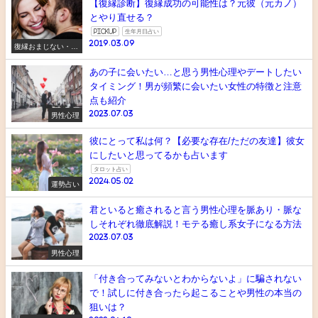
【復縁診断】復縁成功の可能性は？元彼（元カノ）
とやり直せる？
pickup
生年月日占い
2019.03.09
復縁おまじない・ス
ピリチュアル
あの子に会いたい…と思う男性心理やデートしたい
タイミング！男が頻繁に会いたい女性の特徴と注意
点も紹介
2023.07.03
男性心理
彼にとって私は何？【必要な存在/ただの友達】彼女
にしたいと思ってるかも占います
タロット占い
2024.05.02
運勢占い
君といると癒されると言う男性心理を脈あり・脈な
しそれぞれ徹底解説！モテる癒し系女子になる方法
2023.07.03
男性心理
「付き合ってみないとわからないよ」に騙されない
で！試しに付き合ったら起こることや男性の本当の
狙いは？