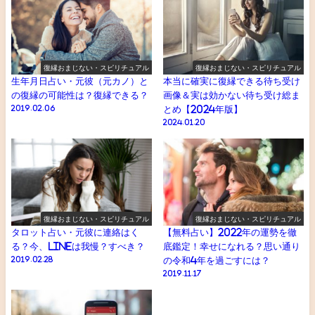
復縁おまじない・スピリチュアル
復縁おまじない・スピリチュアル
生年月日占い・元彼（元カノ）と
本当に確実に復縁できる待ち受け
の復縁の可能性は？復縁できる？
画像＆実は効かない待ち受け総ま
2019.02.06
とめ【2024年版】
2024.01.20
復縁おまじない・スピリチュアル
復縁おまじない・スピリチュアル
タロット占い・元彼に連絡はく
【無料占い】2022年の運勢を徹
る？今、LINEは我慢？すべき？
底鑑定！幸せになれる？思い通り
2019.02.28
の令和4年を過ごすには？
2019.11.17