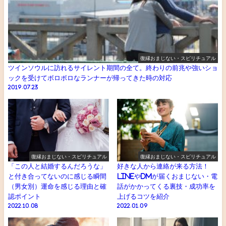
復縁おまじない・スピリチュアル
ツインソウルに訪れるサイレント期間の全て。終わりの前兆や強いショ
ックを受けてボロボロなランナーが帰ってきた時の対応
2019.07.23
復縁おまじない・スピリチュアル
復縁おまじない・スピリチュアル
「この人と結婚するんだろうな」
好きな人から連絡が来る方法！
と付き合ってないのに感じる瞬間
LINEやDMが届くおまじない・電
（男女別）運命を感じる理由と確
話がかかってくる裏技・成功率を
認ポイント
上げるコツを紹介
2022.10.08
2022.01.09