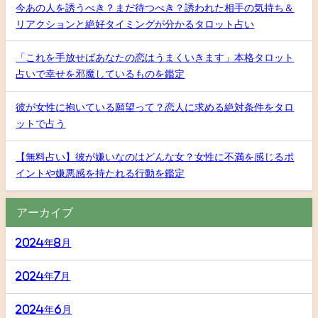
今あの人を誘うべき？まだ待つべき？誘われた相手の気持ち＆
リアクションと絶好タイミングが分かるタロット占い
「これを手放せばあなたの恋はうまくいきます」本格タロット
占いで幸せを邪魔しているものを鑑定
彼が女性に抱いている願望って？恋人に求める絶対条件をタロ
ットで占う
【無料占い】彼が嫌いなのはどんな女？女性に不満を感じるポ
イントや嫌悪感を持たれる行動を鑑定
アーカイブ
2024年8月
2024年7月
2024年6月