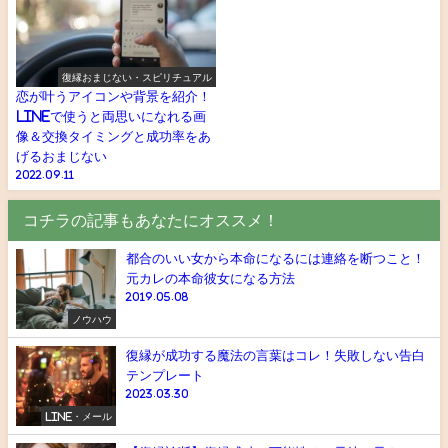
復縁おまじない・スピリチュアル
恋が叶うアイコンや背景を紹介！
LINEで使うと両思いになれる画
像＆交換タイミングと成功率をあ
げるおまじない
2022.09.11
コチラの記事もあなたにオススメ！
都合のいい女から本命になるには連絡を断つこと！
元カレの本命彼女になる方法
2019.05.08
ノウハウ
復縁が成功する魔法の言葉はコレ！失敗しない告白
テンプレート
2023.03.30
LINE・メール