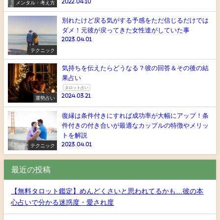
2022.04.10
メンタル・考え方
別れたけど戻る気がする予感をただ信じるだけでは
ダメ！元彼が戻ってきた女性達がしていた事
2023.04.01
テクニック
気持ちを伝えたらどうなる？彼の回答＆その後の結
果占い
タロット占い
2024.03.21
運勢占い
復縁は条件付きにすれば成功率が大幅にアップ！条
件付きの付き合いが最適なカップルの特徴やメリッ
トを解説
2023.04.01
テクニック
最近の投稿
【無料タロット鑑定】めんどくさいと思われてるかも…彼の本
心占いで分かる迷惑度・愛され度