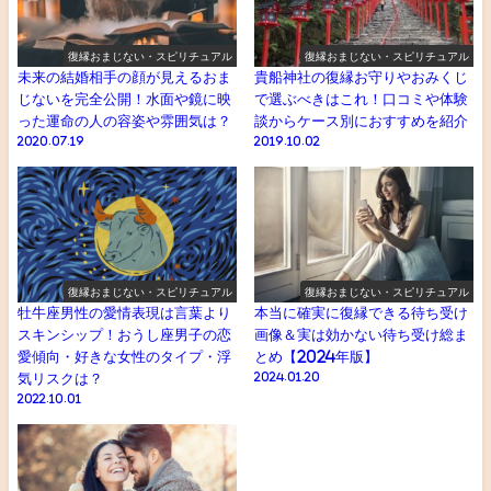
復縁おまじない・スピリチュアル
復縁おまじない・スピリチュアル
未来の結婚相手の顔が見えるおま
貴船神社の復縁お守りやおみくじ
じないを完全公開！水面や鏡に映
で選ぶべきはこれ！口コミや体験
った運命の人の容姿や雰囲気は？
談からケース別におすすめを紹介
2020.07.19
2019.10.02
復縁おまじない・スピリチュアル
復縁おまじない・スピリチュアル
牡牛座男性の愛情表現は言葉より
本当に確実に復縁できる待ち受け
スキンシップ！おうし座男子の恋
画像＆実は効かない待ち受け総ま
愛傾向・好きな女性のタイプ・浮
とめ【2024年版】
気リスクは？
2024.01.20
2022.10.01