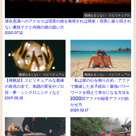
復縁おまじない・スピリチュアル
潜在意識へのアクセスは現実の彼を無視すれば簡単！現実に振り回され
ない裏技テクと内側の彼の扱い方
2020.07.12
復縁おまじない・スピリチュアル
復縁おまじない・スピリチュアル
【体験談】スピリチュアルな復縁
「私は彼の心を独り占め」アファ
の前兆の全て。体調の変化やゾロ
で復縁した女子続出！最強パワー
目・夢・シンクロニシティなど
ワードを唱えて幸せになる方法＆
2019.05.13
1000回アファや録音アファの効
かせ方
2020.02.17