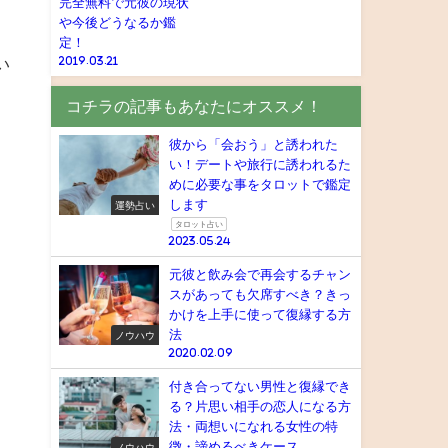
完全無料で元彼の現状
や今後どうなるか鑑
定！
い
2019.03.21
コチラの記事もあなたにオススメ！
彼から「会おう」と誘われた
い！デートや旅行に誘われるた
めに必要な事をタロットで鑑定
します
運勢占い
タロット占い
2023.05.24
元彼と飲み会で再会するチャン
スがあっても欠席すべき？きっ
かけを上手に使って復縁する方
法
ノウハウ
2020.02.09
付き合ってない男性と復縁でき
る？片思い相手の恋人になる方
法・両想いになれる女性の特
徴・諦めるべきケース
ノウハウ