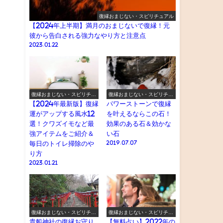
復縁おまじない・スピリチュアル
【2024年上半期】満月のおまじないで復縁！元
彼から告白される強力なやり方と注意点
2023.01.22
復縁おまじない・スピリチュ
復縁おまじない・スピリチュ
アル
アル
【2024年最新版】復縁
パワーストーンで復縁
運がアップする風水12
を叶えるならこの石！
選！クワズイモなど最
効果のある石＆効かな
強アイテムをご紹介＆
い石
毎日のトイレ掃除のや
2019.07.07
り方
2023.01.21
復縁おまじない・スピリチュ
復縁おまじない・スピリチュ
アル
アル
貴船神社の復縁お守り
【無料占い】2022年の