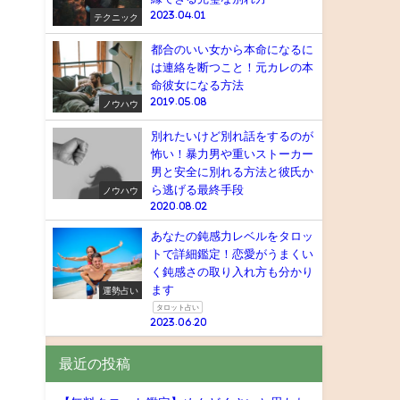
2023.04.01
テクニック
都合のいい女から本命になるに
は連絡を断つこと！元カレの本
命彼女になる方法
2019.05.08
ノウハウ
別れたいけど別れ話をするのが
怖い！暴力男や重いストーカー
男と安全に別れる方法と彼氏か
ら逃げる最終手段
ノウハウ
2020.08.02
あなたの鈍感力レベルをタロッ
トで詳細鑑定！恋愛がうまくい
く鈍感さの取り入れ方も分かり
ます
運勢占い
、
タロット占い
2023.06.20
最近の投稿