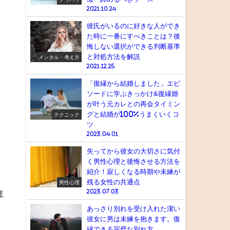
2021.10.24
彼氏がいるのに好きな人ができ
た時に一番にすべきことは？後
悔しない選択ができる判断基準
と対処方法を解説
メンタル・考え方
2021.12.25
「復縁から結婚しました」エピ
ソードに学ぶきっかけ&復縁婚
が叶う元カレとの再会タイミン
グと結婚が100%うまくいくコ
テクニック
ツ
2023.04.01
失ってから彼女の大切さに気付
く男性心理と後悔させる方法を
紹介！寂しくなる時期や未練が
残る女性の共通点
男性心理
ま
2023.07.03
あっさり別れを受け入れた潔い
彼女に男は未練を抱きます。復
縁できる完璧な別れ方