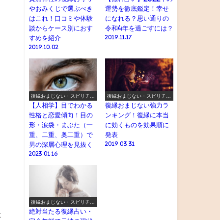
やおみくじで選ぶべき
運勢を徹底鑑定！幸せ
はこれ！口コミや体験
になれる？思い通りの
談からケース別におす
令和4年を過ごすには？
すめを紹介
2019.11.17
2019.10.02
復縁おまじない・スピリチュ
復縁おまじない・スピリチュ
アル
アル
【人相学】目でわかる
復縁おまじない強力ラ
性格と恋愛傾向！目の
ンキング！復縁に本当
形・涙袋・まぶた（一
に効くものを効果順に
重、二重、奥二重）で
発表
男の深層心理を見抜く
2019.03.31
2023.01.16
復縁おまじない・スピリチュ
アル
絶対当たる復縁占い・
た