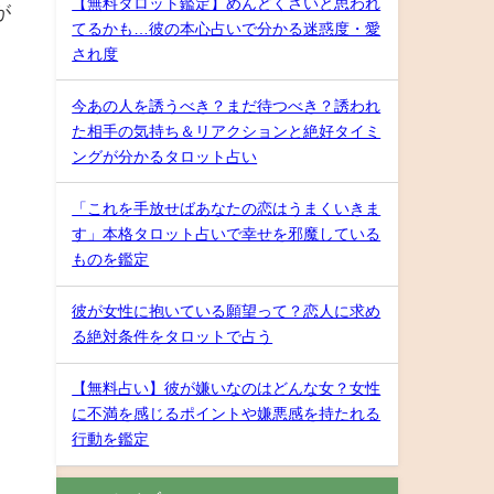
【無料タロット鑑定】めんどくさいと思われ
が
てるかも…彼の本心占いで分かる迷惑度・愛
され度
今あの人を誘うべき？まだ待つべき？誘われ
た相手の気持ち＆リアクションと絶好タイミ
ングが分かるタロット占い
「これを手放せばあなたの恋はうまくいきま
す」本格タロット占いで幸せを邪魔している
ものを鑑定
彼が女性に抱いている願望って？恋人に求め
る絶対条件をタロットで占う
【無料占い】彼が嫌いなのはどんな女？女性
に不満を感じるポイントや嫌悪感を持たれる
行動を鑑定