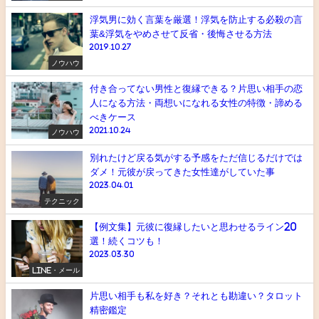
浮気男に効く言葉を厳選！浮気を防止する必殺の言
葉&浮気をやめさせて反省・後悔させる方法
2019.10.27
ノウハウ
付き合ってない男性と復縁できる？片思い相手の恋
人になる方法・両想いになれる女性の特徴・諦める
べきケース
2021.10.24
ノウハウ
別れたけど戻る気がする予感をただ信じるだけでは
ダメ！元彼が戻ってきた女性達がしていた事
2023.04.01
テクニック
【例文集】元彼に復縁したいと思わせるライン20
選！続くコツも！
2023.03.30
LINE・メール
片思い相手も私を好き？それとも勘違い？タロット
精密鑑定