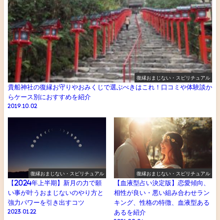
復縁おまじない・スピリチュアル
貴船神社の復縁お守りやおみくじで選ぶべきはこれ！口コミや体験談か
らケース別におすすめを紹介
2019.10.02
復縁おまじない・スピリチュアル
復縁おまじない・スピリチュアル
【2024年上半期】新月の力で願
【血液型占い決定版】恋愛傾向、
い事が叶うおまじないのやり方と
相性が良い・悪い組み合わせラン
強力パワーを引き出すコツ
キング、性格の特徴、血液型ある
2023.01.22
あるを紹介