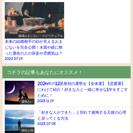
復縁おまじない・スピリチュアル
未来の結婚相手の顔が見えるおま
じないを完全公開！水面や鏡に映
った運命の人の容姿や雰囲気は？
2020.07.19
コチラの記事もあなたにオススメ！
2024年の12星座別の運勢を【全体運】【恋愛運】
にわけて紹介！好きな人と一緒に幸せな1年をすごす
ために！
2023.11.19
運勢占い
「好きな人ができた」と別れて後悔する元彼の心理
と戻ってくる方法
2023.07.03
男性心理