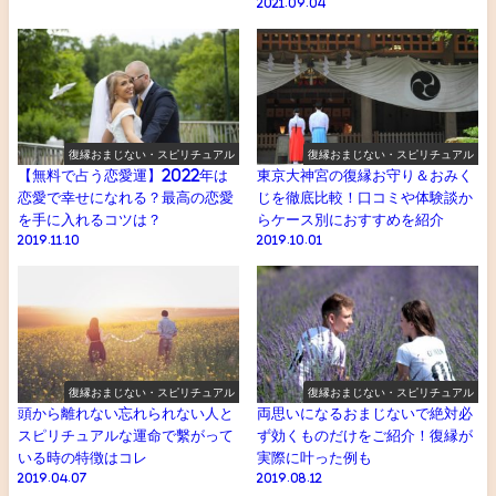
2021.09.04
復縁おまじない・スピリチュアル
復縁おまじない・スピリチュアル
【無料で占う恋愛運】2022年は
東京大神宮の復縁お守り＆おみく
恋愛で幸せになれる？最高の恋愛
じを徹底比較！口コミや体験談か
を手に入れるコツは？
らケース別におすすめを紹介
2019.11.10
2019.10.01
復縁おまじない・スピリチュアル
復縁おまじない・スピリチュアル
頭から離れない忘れられない人と
両思いになるおまじないで絶対必
スピリチュアルな運命で繫がって
ず効くものだけをご紹介！復縁が
いる時の特徴はコレ
実際に叶った例も
2019.04.07
2019.08.12