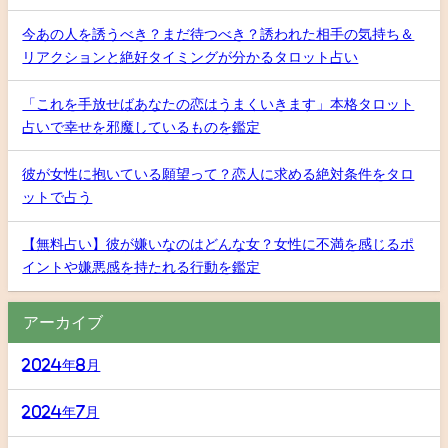
今あの人を誘うべき？まだ待つべき？誘われた相手の気持ち＆
リアクションと絶好タイミングが分かるタロット占い
「これを手放せばあなたの恋はうまくいきます」本格タロット
占いで幸せを邪魔しているものを鑑定
彼が女性に抱いている願望って？恋人に求める絶対条件をタロ
ットで占う
【無料占い】彼が嫌いなのはどんな女？女性に不満を感じるポ
イントや嫌悪感を持たれる行動を鑑定
アーカイブ
2024年8月
2024年7月