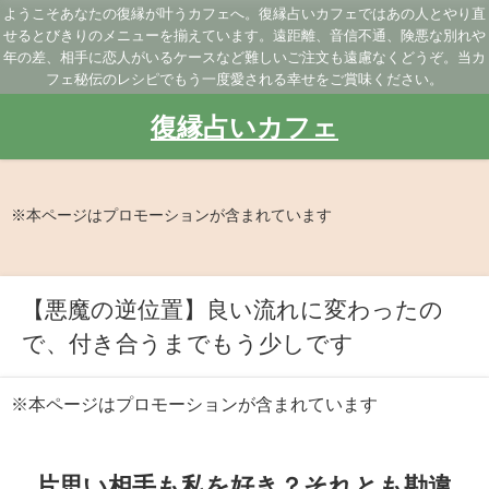
ようこそあなたの復縁が叶うカフェへ。復縁占いカフェではあの人とやり直
せるとびきりのメニューを揃えています。遠距離、音信不通、険悪な別れや
年の差、相手に恋人がいるケースなど難しいご注文も遠慮なくどうぞ。当カ
フェ秘伝のレシピでもう一度愛される幸せをご賞味ください。
復縁占いカフェ
※本ページはプロモーションが含まれています
【悪魔の逆位置】良い流れに変わったの
で、付き合うまでもう少しです
※本ページはプロモーションが含まれています
片思い相手も私を好き？それとも勘違