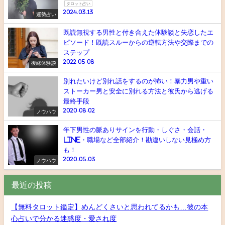
タロット占い
2024.03.13
運勢占い
既読無視する男性と付き合えた体験談と失恋したエ
ピソード！既読スルーからの逆転方法や交際までの
ステップ
2022.05.08
復縁体験談
別れたいけど別れ話をするのが怖い！暴力男や重い
ストーカー男と安全に別れる方法と彼氏から逃げる
最終手段
2020.08.02
ノウハウ
年下男性の脈ありサインを行動・しぐさ・会話・
line・職場など全部紹介！勘違いしない見極め方
も！
2020.05.03
ノウハウ
最近の投稿
【無料タロット鑑定】めんどくさいと思われてるかも…彼の本
心占いで分かる迷惑度・愛され度