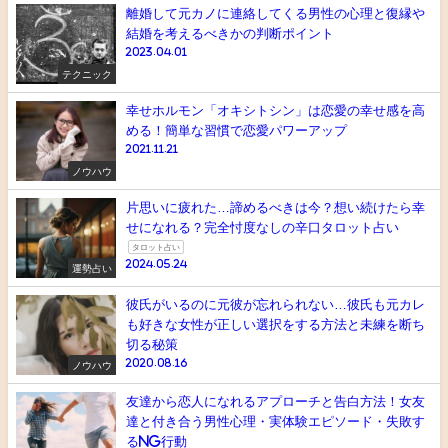
離婚して元カノに連絡してくる男性の心理と復縁や
結婚を考えるべきかの判断ポイント
2023.04.01
テクニック
幸せホルモン「オキシトシン」は恋愛の幸せ感を高
める！簡単な習慣で恋愛パワーアップ
2021.11.21
ノウハウ
片思いに疲れた…諦めるべきは今？想い続けたら幸
せになれる？完全忖度なしの辛口タロット占い
タロット占い
2024.05.24
運勢占い
彼氏がいるのに元彼が忘れられない…彼氏も元カレ
も好きな女性が正しい選択をする方法と未練を断ち
切る秘策
2020.08.16
ノウハウ
友達から恋人になれるアプローチと告白方法！女友
達と付き合う男性心理・実体験エピソード・失敗す
るNG行動