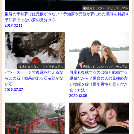
復縁おまじない・スピリチュアル
復縁の予知夢では元彼が冷たい？予知夢や元彼が夢に出た意味を解説＆
予知夢ではない夢の見分け方
2019.02.13
復縁おまじない・スピリチュアル
復縁おまじない・スピリチュアル
パワーストーンで復縁を叶えるな
何度も復縁するのは彼と結婚する
らこの石！効果のある石＆効かな
運命だから？運命の人の見極め方
い石
と復縁を繰り返す男性と長く付き
2019.07.07
合う方法！
2020.12.05