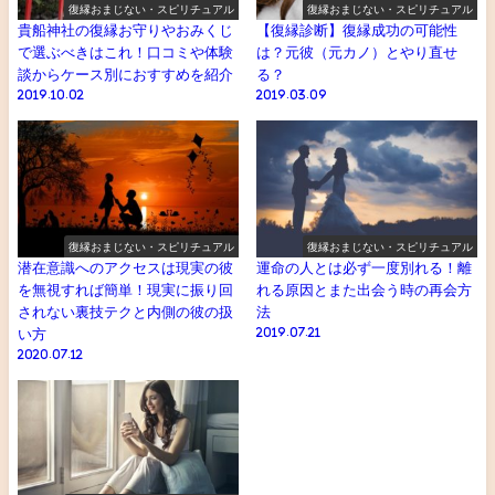
復縁おまじない・スピリチュアル
復縁おまじない・スピリチュアル
貴船神社の復縁お守りやおみくじ
【復縁診断】復縁成功の可能性
で選ぶべきはこれ！口コミや体験
は？元彼（元カノ）とやり直せ
談からケース別におすすめを紹介
る？
2019.10.02
2019.03.09
復縁おまじない・スピリチュアル
復縁おまじない・スピリチュアル
潜在意識へのアクセスは現実の彼
運命の人とは必ず一度別れる！離
を無視すれば簡単！現実に振り回
れる原因とまた出会う時の再会方
されない裏技テクと内側の彼の扱
法
い方
2019.07.21
2020.07.12