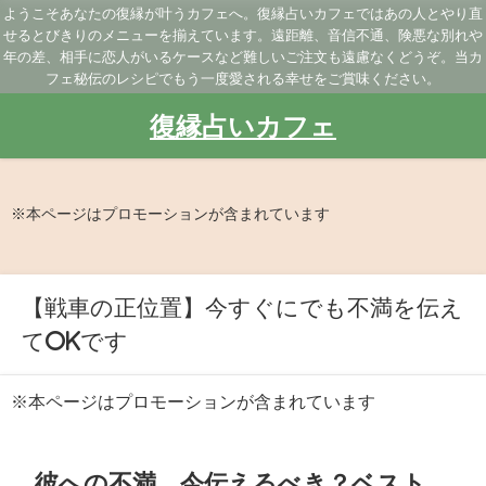
ようこそあなたの復縁が叶うカフェへ。復縁占いカフェではあの人とやり直
せるとびきりのメニューを揃えています。遠距離、音信不通、険悪な別れや
年の差、相手に恋人がいるケースなど難しいご注文も遠慮なくどうぞ。当カ
フェ秘伝のレシピでもう一度愛される幸せをご賞味ください。
復縁占いカフェ
※本ページはプロモーションが含まれています
【戦車の正位置】今すぐにでも不満を伝え
てOKです
※本ページはプロモーションが含まれています
彼への不満、今伝えるべき？ベスト