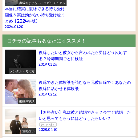
復縁おまじない・スピリチュアル
本当に確実に復縁できる待ち受け
画像＆実は効かない待ち受け総ま
とめ【2024年版】
2024.01.20
コチラの記事もあなたにオススメ！
復縁したいと彼女から言われたら男はどう反応す
る？冷却期間ごとに検証
2019.01.26
メンタル・考え方
復縁できた体験談を読むなら元彼目線で！あなたの
復縁に活かせる体験談
2019.02.12
復縁体験談
【無料占い】私は彼と結婚できる？今すぐ結婚した
いと思ってもらうにはどうしたらいい？
タロット占い
2023.04.10
運勢占い