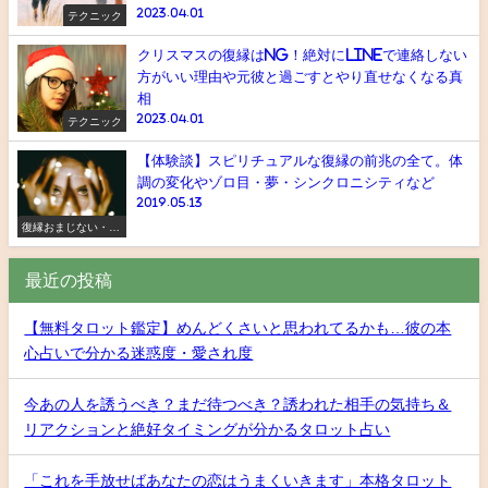
2023.04.01
テクニック
クリスマスの復縁はNG！絶対にlineで連絡しない
方がいい理由や元彼と過ごすとやり直せなくなる真
相
2023.04.01
テクニック
【体験談】スピリチュアルな復縁の前兆の全て。体
調の変化やゾロ目・夢・シンクロニシティなど
2019.05.13
復縁おまじない・ス
ピリチュアル
最近の投稿
【無料タロット鑑定】めんどくさいと思われてるかも…彼の本
心占いで分かる迷惑度・愛され度
今あの人を誘うべき？まだ待つべき？誘われた相手の気持ち＆
リアクションと絶好タイミングが分かるタロット占い
「これを手放せばあなたの恋はうまくいきます」本格タロット