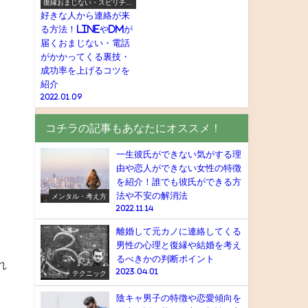
復縁おまじない・スピリチュ
アル
好きな人から連絡が来
る方法！LINEやDMが
届くおまじない・電話
がかかってくる裏技・
成功率を上げるコツを
紹介
2022.01.09
コチラの記事もあなたにオススメ！
一生彼氏ができない気がする理
由や恋人ができない女性の特徴
を紹介！誰でも彼氏ができる方
法や不安の解消法
メンタル・考え方
2022.11.14
離婚して元カノに連絡してくる
男性の心理と復縁や結婚を考え
るべきかの判断ポイント
れ
2023.04.01
テクニック
陰キャ男子の特徴や恋愛傾向を