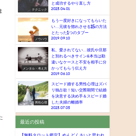
と成功するやり直し方
2023.04.01
テクニック
ま
もう一度好きになってもらいた
い…元彼を惚れさせる15の方法
とたった1つのタブー
、
2019.09.10
ノウハウ
私、愛されてない…彼氏や旦那
と別れるべきサイン&本当は勘
違いなケースと不安を相手に分
かってもらう伝え方
メンタル・考え方
2019.06.10
スピード婚する男性心理はズバ
リ独占欲！短い交際期間で結婚
を決意する決め手＆スピード婚
した夫婦の離婚率
男性心理
2023.07.03
た
最近の投稿
【無料タロット鑑定】めんどくさいと思われ