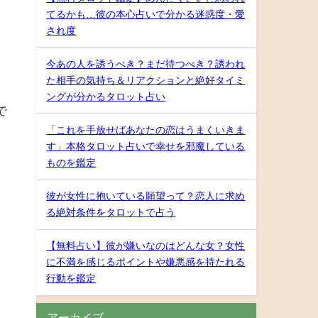
てるかも…彼の本心占いで分かる迷惑度・愛
され度
今あの人を誘うべき？まだ待つべき？誘われ
た相手の気持ち＆リアクションと絶好タイミ
ングが分かるタロット占い
で
「これを手放せばあなたの恋はうまくいきま
す」本格タロット占いで幸せを邪魔している
ものを鑑定
彼が女性に抱いている願望って？恋人に求め
る絶対条件をタロットで占う
【無料占い】彼が嫌いなのはどんな女？女性
に不満を感じるポイントや嫌悪感を持たれる
行動を鑑定
アーカイブ