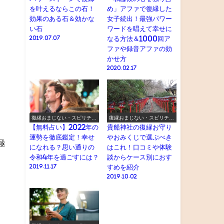
を叶えるならこの石！
め」アファで復縁した
効果のある石＆効かな
女子続出！最強パワー
い石
ワードを唱えて幸せに
2019.07.07
なる方法＆1000回ア
ファや録音アファの効
かせ方
2020.02.17
復縁おまじない・スピリチュ
復縁おまじない・スピリチュ
アル
アル
【無料占い】2022年の
貴船神社の復縁お守り
運勢を徹底鑑定！幸せ
やおみくじで選ぶべき
極
になれる？思い通りの
はこれ！口コミや体験
令和4年を過ごすには？
談からケース別におす
2019.11.17
すめを紹介
2019.10.02