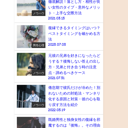
徹底解説！落とし方・相性が良
い女性のタイプ・意外なメリッ
ト・上手な交際方法
ノウハウ
2021.03.13
復縁できるタイミングはいつ？
ベストタイミングを確かめる方
法
2023.07.03
男性心理
元彼の兄弟を好きになったらど
うする？後悔しない答えの出し
方・兄弟と付き合う時の注意
点・諦めるべきケース
ノウハウ
2021.07.31
倦怠期で彼氏だけが冷めた！別
れないための対処法・マンネリ
化する原因と対策・彼の心を取
り戻す方法を紹介
ノウハウ
2022.03.19
既婚男性と独身女性の復縁を邪
魔するのは『後悔』。その理由