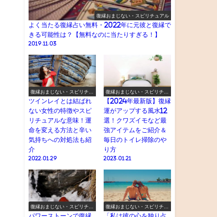
復縁おまじない・スピリチュアル
よく当たる復縁占い無料・2022年に元彼と復縁で
きる可能性は？【無料なのに当たりすぎる！】
2019.11.03
復縁おまじない・スピリチュ
復縁おまじない・スピリチュ
アル
アル
ツインレイとは結ばれ
【2024年最新版】復縁
ない女性の特徴やスピ
運がアップする風水12
リチュアルな意味！運
選！クワズイモなど最
命を変える方法と辛い
強アイテムをご紹介＆
気持ちへの対処法も紹
毎日のトイレ掃除のや
介
り方
2022.01.29
2023.01.21
復縁おまじない・スピリチュ
復縁おまじない・スピリチュ
アル
アル
パワーストーンで復縁
「私は彼の心を独り占