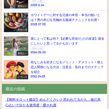
タロット占い
2023.11.14
運勢占い
ホワイトデーに対する元彼の本音・本当の狙いと
は？男の本心を見極める復縁テクニックを伝授！
2023.07.03
男性心理
彼にとって私は何？【必要な存在/ただの友達】彼女
にしたいと思ってるかも占います
タロット占い
2024.05.02
運勢占い
幼なじみを好きになるメリット・デメリット！彼と
恋人関係になる方法・注意点・告白までのステップ
を紹介
2022.04.23
ノウハウ
最近の投稿
【無料タロット鑑定】めんどくさいと思われてるかも…彼の本
心占いで分かる迷惑度・愛され度