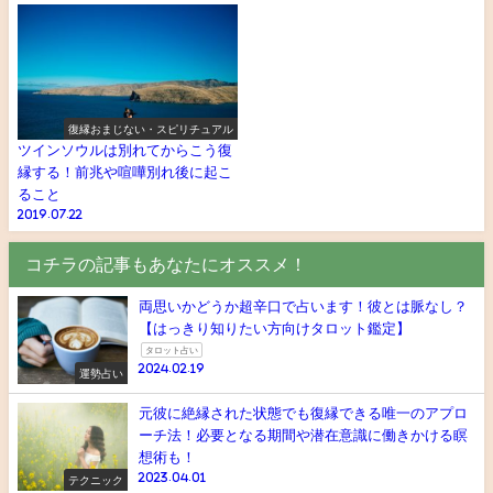
復縁おまじない・スピリチュアル
ツインソウルは別れてからこう復
縁する！前兆や喧嘩別れ後に起こ
ること
2019.07.22
コチラの記事もあなたにオススメ！
両思いかどうか超辛口で占います！彼とは脈なし？
【はっきり知りたい方向けタロット鑑定】
タロット占い
2024.02.19
運勢占い
元彼に絶縁された状態でも復縁できる唯一のアプロ
ーチ法！必要となる期間や潜在意識に働きかける瞑
想術も！
2023.04.01
テクニック