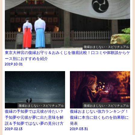
復縁おまじない・スピリチュアル
東京大神宮の復縁お守り＆おみくじを徹底比較！口コミや体験談からケ
ース別におすすめを紹介
2019.10.01
復縁おまじない・スピリチュアル
復縁おまじない・スピリチュアル
復縁の予知夢では元彼が冷たい？
復縁おまじない強力ランキング！
予知夢や元彼が夢に出た意味を解
復縁に本当に効くものを効果順に
説＆予知夢ではない夢の見分け方
発表
2019.02.13
2019.03.31