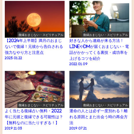
復縁おまじない・スピリチュアル
復縁おまじない・スピリチュアル
【2024年上半期】満月のおまじ
好きな人から連絡が来る方法！
ないで復縁！元彼から告白される
LINEやDMが届くおまじない・電
強力なやり方と注意点
話がかかってくる裏技・成功率を
2023.01.22
上げるコツを紹介
2022.01.09
復縁おまじない・スピリチュアル
復縁おまじない・スピリチュアル
よく当たる復縁占い無料・2022
運命の人とは必ず一度別れる！離
年に元彼と復縁できる可能性は？
れる原因とまた出会う時の再会方
【無料なのに当たりすぎる！】
法
2019.11.03
2019.07.21