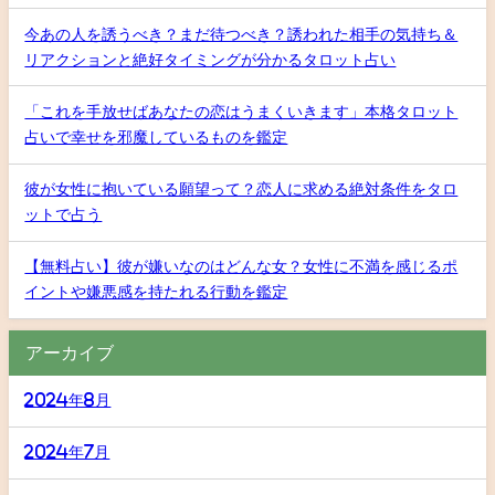
今あの人を誘うべき？まだ待つべき？誘われた相手の気持ち＆
リアクションと絶好タイミングが分かるタロット占い
「これを手放せばあなたの恋はうまくいきます」本格タロット
占いで幸せを邪魔しているものを鑑定
彼が女性に抱いている願望って？恋人に求める絶対条件をタロ
ットで占う
【無料占い】彼が嫌いなのはどんな女？女性に不満を感じるポ
イントや嫌悪感を持たれる行動を鑑定
アーカイブ
2024年8月
2024年7月