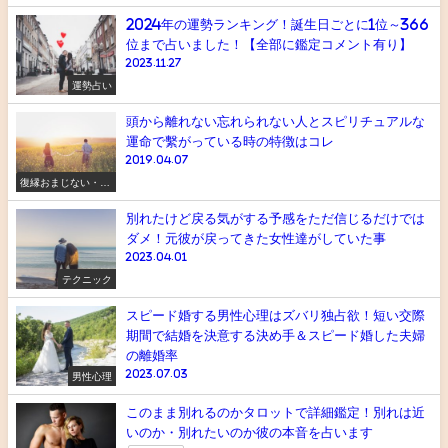
2024年の運勢ランキング！誕生日ごとに1位～366
位まで占いました！【全部に鑑定コメント有り】
2023.11.27
運勢占い
頭から離れない忘れられない人とスピリチュアルな
運命で繫がっている時の特徴はコレ
2019.04.07
復縁おまじない・ス
ピリチュアル
別れたけど戻る気がする予感をただ信じるだけでは
ダメ！元彼が戻ってきた女性達がしていた事
2023.04.01
テクニック
スピード婚する男性心理はズバリ独占欲！短い交際
期間で結婚を決意する決め手＆スピード婚した夫婦
の離婚率
2023.07.03
男性心理
このまま別れるのかタロットで詳細鑑定！別れは近
いのか・別れたいのか彼の本音を占います