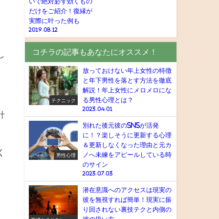
いで絶対必ず効くもの
だけをご紹介！復縁が
実際に叶った例も
2019.08.12
コチラの記事もあなたにオススメ！
し
放っておけない年上女性の特徴
と年下男性を落とす方法を徹底
解説！年上女性にメロメロにな
る男性心理とは？
テクニック
2023.04.01
計
別れた後元彼のSNSが活発
に！？楽しそうに更新する心理
＆更新しなくなった理由と元カ
く
ノへ未練をアピールしている時
男性心理
のサイン
2023.07.03
潜在意識へのアクセスは現実の
彼を無視すれば簡単！現実に振
り回されない裏技テクと内側の