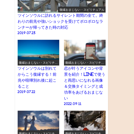
復縁おまじない・スピリチュアル
ツインソウルに訪れるサイレント期間の全て。終
わりの前兆や強いショックを受けてボロボロなラ
ンナーが帰ってきた時の対応
2019.07.23
復縁おまじない・スピリチュ
復縁おまじない・スピリチュ
アル
アル
ツインソウルは別れて
恋が叶うアイコンや背
からこう復縁する！前
景を紹介！LINEで使う
兆や喧嘩別れ後に起こ
と両思いになれる画像
ること
＆交換タイミングと成
2019.07.22
功率をあげるおまじな
い
2022.09.11
復縁おまじない・スピリチュ
復縁おまじない・スピリチュ