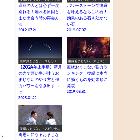
アル
アル
運命の人とは必ず一度
パワーストーンで復縁
別れる！離れる原因と
を叶えるならこの石！
また出会う時の再会方
効果のある石＆効かな
法
い石
2019.07.21
2019.07.07
復縁おまじない・スピリチュ
復縁おまじない・スピリチュ
アル
アル
【2024年上半期】新月
復縁おまじない強力ラ
の力で願い事が叶うお
ンキング！復縁に本当
まじないのやり方と強
に効くものを効果順に
力パワーを引き出すコ
発表
ツ
2019.03.31
2023.01.22
復縁おまじない・スピリチュ
アル
両思いになるおまじな
い