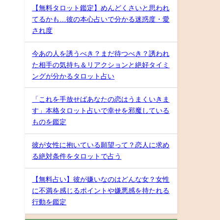
【無料タロット鑑定】めんどくさいと思われ
てるかも…彼の本心占いで分かる迷惑度・愛
され度
今あの人を誘うべき？まだ待つべき？誘われ
た相手の気持ち＆リアクションと絶好タイミ
ングが分かるタロット占い
「これを手放せばあなたの恋はうまくいきま
す」本格タロット占いで幸せを邪魔している
ものを鑑定
彼が女性に抱いている願望って？恋人に求め
る絶対条件をタロットで占う
【無料占い】彼が嫌いなのはどんな女？女性
に不満を感じるポイントや嫌悪感を持たれる
行動を鑑定