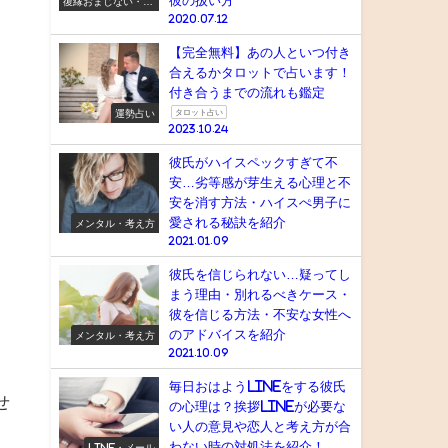
彼の扱い方
復縁おまじない・ス
ピリチュアル
2020.07.12
【完全無料】あの人といつ付き
合えるかタロットで占います！
付き合うまでの流れも鑑定
運勢占い
タロット占い
2023.10.24
彼氏がハイスペックすぎて不
安…劣等感が芽生える心理と不
安を消す方法・ハイスぺ男子に
。
愛される秘訣を紹介
メンタル・考え方
2021.01.09
彼氏を信じられない…疑ってし
まう理由・別れるべきケース・
彼を信じる方法・不安な女性へ
のアドバイスを紹介
メンタル・考え方
2021.10.09
毎日おはようlineをする彼氏
せ
の心理は？挨拶lineが必要な
い人の意見や恋人と考え方が合
わない時の対処法を紹介！
LINE・メール