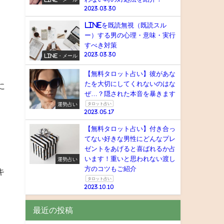
2023.03.30
lineを既読無視（既読スル
ー）する男の心理・意味・実行
すべき対策
2023.03.30
LINE・メール
【無料タロット占い】彼があな
たを大切にしてくれないのはな
に
ぜ…？隠された本音を暴きます
運勢占い
タロット占い
2023.05.17
【無料タロット占い】付き合っ
てない好きな男性にどんなプレ
ゼントをあげると喜ばれるか占
います！重いと思われない渡し
運勢占い
方のコツもご紹介
キ
タロット占い
2023.10.10
最近の投稿