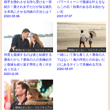
相手を惚れさせる待ち受けを一挙
パワーストーンで復縁を叶えるな
紹介！愛され女子だけが知る彼氏
らこの石！効果のある石＆効かな
を本気にさせる内緒の方法とは？
い石
2020.03.08
2019.07.07
復縁おまじない・スピリチュアル
復縁おまじない・スピリチュアル
何度も復縁するのは彼と結婚する
一緒にいて落ち着く人＝運命の人
運命だから？運命の人の見極め方
ではない！魂の伴侶との出会いだ
と復縁を繰り返す男性と長く付き
けにあるサインで見極める方法
合う方法！
2020.03.09
2020.12.05
復縁おまじない・スピリチュアル