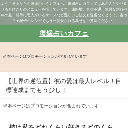
ようこそあなたの復縁が叶うカフェへ。復縁占いカフェではあの人とやり直
せるとびきりのメニューを揃えています。遠距離、音信不通、険悪な別れや
年の差、相手に恋人がいるケースなど難しいご注文も遠慮なくどうぞ。当カ
フェ秘伝のレシピでもう一度愛される幸せをご賞味ください。
復縁占いカフェ
※本ページはプロモーションが含まれています
【世界の逆位置】彼の愛は最大レベル！目
標達成までもう少し！
※本ページはプロモーションが含まれています
彼は私をどれくらい好き？どのくら