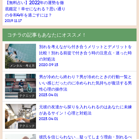
【無料占い】2022年の運勢を徹
底鑑定！幸せになれる？思い通り
の令和4年を過ごすには？
2019.11.17
コチラの記事もあなたにオススメ！
別れを考えながら付き合うメリットとデメリットを
比較！別れる前提で付き合う時の注意点・迷った時
の対処法
2020.09.13
メンタル・考え方
男が冷めたら終わり？男が冷めたときの行動一覧と
いい感じだったのに冷められた気持ちが復活する男
性心理の操作法
2023.04.01
テクニック
元彼の友達から探りを入れられるのはあなたに未練
があるサイン！心理と対処法
2023.04.01
テクニック
彼氏を信じられない…疑ってしまう理由・別れるべ