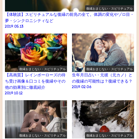
復縁おまじない・スピリチュアル
【体験談】スピリチュアルな復縁の前兆の全て。体調の変化やゾロ目・
夢・シンクロニシティなど
2019.05.13
復縁おまじない・スピリチュアル
復縁おまじない・スピリチュアル
【高画質】レインボーローズの待
生年月日占い・元彼（元カノ）と
ち受け画像＆口コミを復縁やその
の復縁の可能性は？復縁できる？
他の効果別に徹底紹介
2019.02.06
2019.10.12
復縁おまじない・スピリチュアル
復縁おまじない・スピリチュアル