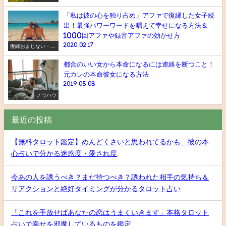
「私は彼の心を独り占め」アファで復縁した女子続
出！最強パワーワードを唱えて幸せになる方法＆
1000回アファや録音アファの効かせ方
2020.02.17
復縁おまじない・ス
ピリチュアル
都合のいい女から本命になるには連絡を断つこと！
元カレの本命彼女になる方法
2019.05.08
ノウハウ
最近の投稿
【無料タロット鑑定】めんどくさいと思われてるかも…彼の本
心占いで分かる迷惑度・愛され度
今あの人を誘うべき？まだ待つべき？誘われた相手の気持ち＆
リアクションと絶好タイミングが分かるタロット占い
「これを手放せばあなたの恋はうまくいきます」本格タロット
占いで幸せを邪魔しているものを鑑定