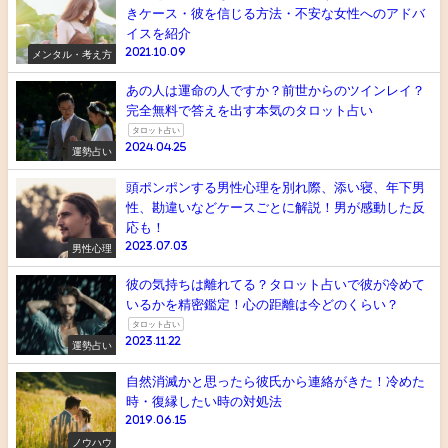
きケース・彼を信じる方法・不安な女性へのアドバ
イスを紹介
2021.10.09
メンタル・考え方
あの人は運命の人ですか？前世からのツインレイ？
完全無料で答えを出す本気のタロット占い
タロット占い
2024.04.25
運勢占い
頭ポンポンする男性心理を別れ際、添い寝、年下男
性、勘違いなどケースごとに解説！男が感動した反
応も！
2023.07.03
男性心理
彼の気持ちは離れてる？タロット占いで彼が冷めて
いるかを精密鑑定！心の距離は今どのくらい？
タロット占い
2023.11.22
運勢占い
自然消滅かと思ったら彼氏から連絡がきた！冷めた
時・復縁したい時の対処法
2019.06.15
ノウハウ