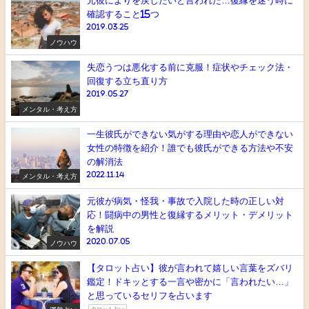
元彼によりを戻したいと言われた…復縁を迷う時に
確認すること15つ
2019.03.25
ノウハウ
失恋うつは悪化する前に克服！症状やチェック法・
回復する立ち直り方
2019.05.27
メンタル・考え方
一生彼氏ができない気がする理由や恋人ができない
女性の特徴を紹介！誰でも彼氏ができる方法や不安
の解消法
2022.11.14
メンタル・考え方
元彼が病気・怪我・事故で入院した時の正しい対
応！闘病中の男性と復縁するメリット・デメリット
を解説
2020.07.05
ノウハウ
【タロット占い】彼が言われて嬉しい言葉をズバリ
鑑定！ドキッとする一言や密かに「言われたい…」
と思っているセリフを占います