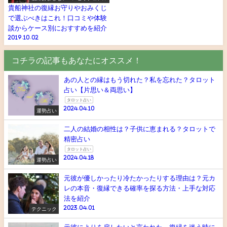
貴船神社の復縁お守りやおみくじ
で選ぶべきはこれ！口コミや体験
談からケース別におすすめを紹介
2019.10.02
コチラの記事もあなたにオススメ！
あの人との縁はもう切れた？私を忘れた？タロット
占い【片思い＆両思い】
タロット占い
2024.04.10
運勢占い
二人の結婚の相性は？子供に恵まれる？タロットで
精密占い
タロット占い
2024.04.18
運勢占い
元彼が優しかったり冷たかったりする理由は？元カ
レの本音・復縁できる確率を探る方法・上手な対応
法を紹介
2023.04.01
テクニック