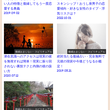
い人の特徴と復縁してもう一度恋
スキンシップ！おうし座男子の恋
愛する奥義
愛傾向・好きな女性のタイプ・浮
2019.09.02
気リスクは？
2022.10.01
復縁おまじない・スピリチュアル
復縁おまじない・スピリチュアル
潜在意識へのアクセスは現実の彼
絶対当たる復縁占い・完全無料で
を無視すれば簡単！現実に振り回
元彼の現状や今後どうなるか鑑
されない裏技テクと内側の彼の扱
定！
い方
2019.03.21
2020.07.12
復縁おまじない・スピリチュアル