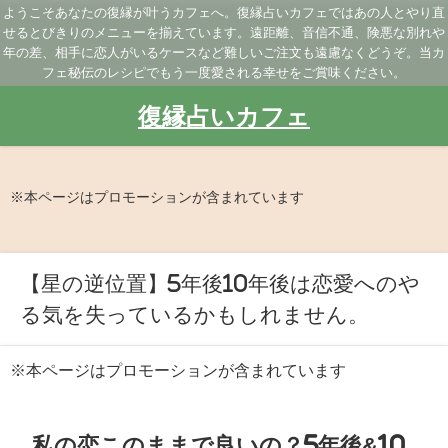
ようこそあなたの復縁が叶うカフェへ。復縁占いカフェではあの人とやり直
せるとびきりのメニューを揃えています。遠距離、音信不通、険悪な別れや
年の差、相手に恋人がいるケースなど難しいご注文も遠慮なくどうぞ。当カ
フェ秘伝のレシピでもう一度愛される幸せをご賞味ください。
復縁占いカフェ
※本ページはプロモーションが含まれています
【星の逆位置】5年後10年後は恋愛へのや
る気を失っているかもしれません。
※本ページはプロモーションが含まれています
私の恋このままで良いの？5年後&10