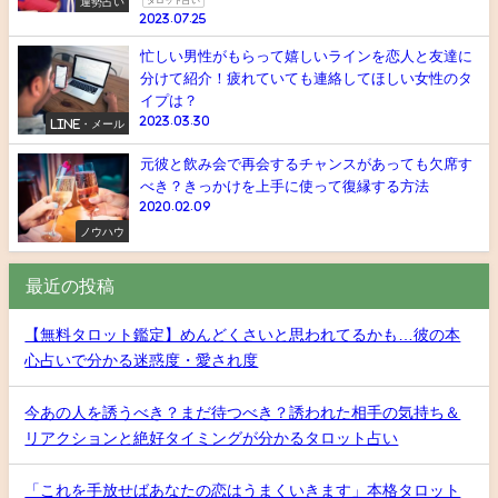
運勢占い
タロット占い
2023.07.25
忙しい男性がもらって嬉しいラインを恋人と友達に
分けて紹介！疲れていても連絡してほしい女性のタ
イプは？
2023.03.30
LINE・メール
元彼と飲み会で再会するチャンスがあっても欠席す
べき？きっかけを上手に使って復縁する方法
2020.02.09
ノウハウ
最近の投稿
【無料タロット鑑定】めんどくさいと思われてるかも…彼の本
心占いで分かる迷惑度・愛され度
今あの人を誘うべき？まだ待つべき？誘われた相手の気持ち＆
リアクションと絶好タイミングが分かるタロット占い
「これを手放せばあなたの恋はうまくいきます」本格タロット