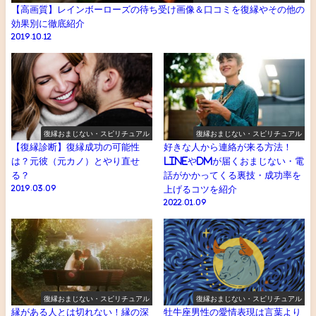
【高画質】レインボーローズの待ち受け画像＆口コミを復縁やその他の
効果別に徹底紹介
2019.10.12
復縁おまじない・スピリチュアル
復縁おまじない・スピリチュアル
【復縁診断】復縁成功の可能性
好きな人から連絡が来る方法！
は？元彼（元カノ）とやり直せ
LINEやDMが届くおまじない・電
る？
話がかかってくる裏技・成功率を
2019.03.09
上げるコツを紹介
2022.01.09
復縁おまじない・スピリチュアル
復縁おまじない・スピリチュアル
縁がある人とは切れない！縁の深
牡牛座男性の愛情表現は言葉より