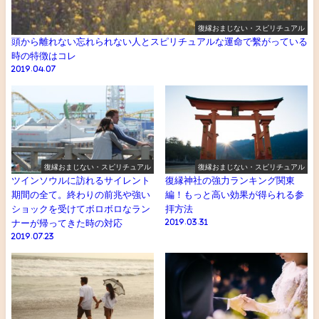
復縁おまじない・スピリチュアル
頭から離れない忘れられない人とスピリチュアルな運命で繫がっている
時の特徴はコレ
2019.04.07
復縁おまじない・スピリチュアル
復縁おまじない・スピリチュアル
ツインソウルに訪れるサイレント
復縁神社の強力ランキング関東
期間の全て。終わりの前兆や強い
編！もっと高い効果が得られる参
ショックを受けてボロボロなラン
拝方法
ナーが帰ってきた時の対応
2019.03.31
2019.07.23