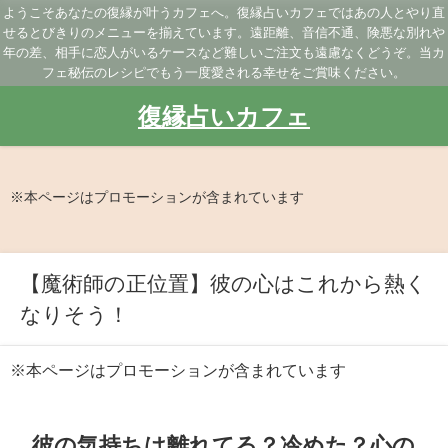
ようこそあなたの復縁が叶うカフェへ。復縁占いカフェではあの人とやり直
せるとびきりのメニューを揃えています。遠距離、音信不通、険悪な別れや
年の差、相手に恋人がいるケースなど難しいご注文も遠慮なくどうぞ。当カ
フェ秘伝のレシピでもう一度愛される幸せをご賞味ください。
復縁占いカフェ
※本ページはプロモーションが含まれています
【魔術師の正位置】彼の心はこれから熱く
なりそう！
※本ページはプロモーションが含まれています
彼の気持ちは離れてる？冷めた？心の