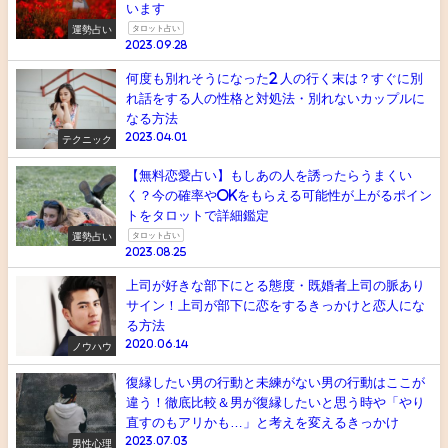
います
運勢占い
タロット占い
2023.09.28
何度も別れそうになった2 人の行く末は？すぐに別
れ話をする人の性格と対処法・別れないカップルに
なる方法
2023.04.01
テクニック
【無料恋愛占い】もしあの人を誘ったらうまくい
く？今の確率やOKをもらえる可能性が上がるポイン
トをタロットで詳細鑑定
運勢占い
タロット占い
2023.08.25
上司が好きな部下にとる態度・既婚者上司の脈あり
サイン！上司が部下に恋をするきっかけと恋人にな
る方法
2020.06.14
ノウハウ
復縁したい男の行動と未練がない男の行動はここが
違う！徹底比較＆男が復縁したいと思う時や「やり
直すのもアリかも…」と考えを変えるきっかけ
2023.07.03
男性心理