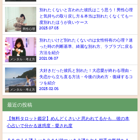
別れたくないと言われた彼氏はこう思う！男性心理
と気持ちの取り戻し方＆本当は別れたくなくても一
度別れたほうが良いケース
2023.07.03
男性心理
別れたいけど別れたくないのは女性特有の心理？迷
った時の判断基準、綺麗な別れ方、ラブラブに戻る
方法を紹介
2021.08.07
メンタル・考え方
大好きだった彼氏と別れた！大恋愛が終わる理由・
失恋から立ち直る方法・今後の決め方・復縁するコ
ツを紹介
2023.02.05
メンタル・考え方
最近の投稿
【無料タロット鑑定】めんどくさいと思われてるかも…彼の本
心占いで分かる迷惑度・愛され度