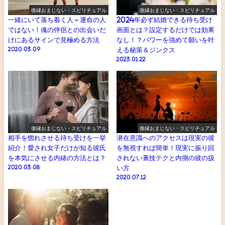
復縁おまじない・スピリチュアル
復縁おまじない・スピリチュアル
一緒にいて落ち着く人＝運命の人
2024年必ず結婚できる待ち受け
ではない！魂の伴侶との出会いだ
画面とは？設定するだけでは効果
けにあるサインで見極める方法
なし！？パワーを強めて願いを叶
2020.03.09
える秘策＆ジンクス
2023.01.22
復縁おまじない・スピリチュアル
復縁おまじない・スピリチュアル
相手を惚れさせる待ち受けを一挙
潜在意識へのアクセスは現実の彼
紹介！愛され女子だけが知る彼氏
を無視すれば簡単！現実に振り回
を本気にさせる内緒の方法とは？
されない裏技テクと内側の彼の扱
2020.03.08
い方
2020.07.12