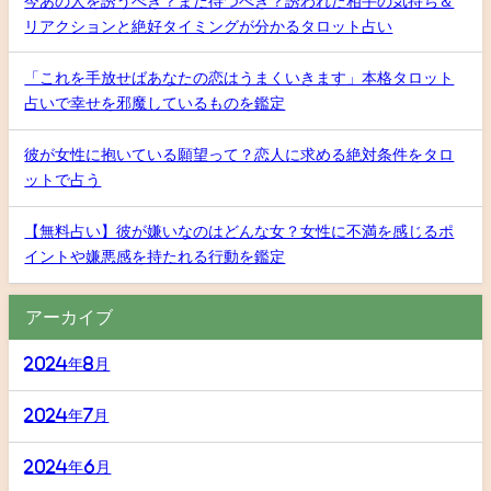
今あの人を誘うべき？まだ待つべき？誘われた相手の気持ち＆
リアクションと絶好タイミングが分かるタロット占い
「これを手放せばあなたの恋はうまくいきます」本格タロット
占いで幸せを邪魔しているものを鑑定
彼が女性に抱いている願望って？恋人に求める絶対条件をタロ
ットで占う
【無料占い】彼が嫌いなのはどんな女？女性に不満を感じるポ
イントや嫌悪感を持たれる行動を鑑定
アーカイブ
2024年8月
2024年7月
2024年6月