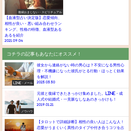
復縁おまじない・スピリチュアル
【血液型占い決定版】恋愛傾向、
相性が良い・悪い組み合わせラン
キング、性格の特徴、血液型ある
あるを紹介
2021.09.04
コチラの記事もあなたにオススメ！
彼女から連絡がない時の男心は？不安になる男性心
理・不機嫌になった彼氏がとる行動・ほっとく効果
を解説！
2023.03.30
LINE・メール
元彼と復縁できたきっかけ集めました。LINE・成
人式や結婚式・一見脈なしなあのきっかけも！
2019.01.21
ノウハウ
【タロットで詳細診断】相性の良い人はこんな人！
恋愛がうまくいく異性のタイプや付き合うコツを占