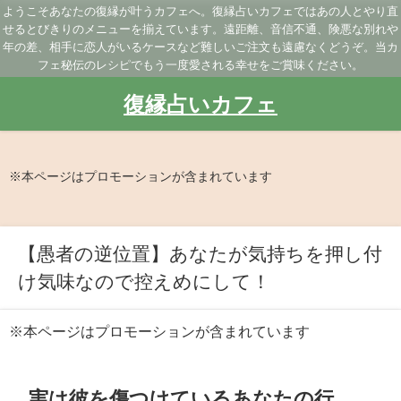
ようこそあなたの復縁が叶うカフェへ。復縁占いカフェではあの人とやり直
せるとびきりのメニューを揃えています。遠距離、音信不通、険悪な別れや
年の差、相手に恋人がいるケースなど難しいご注文も遠慮なくどうぞ。当カ
フェ秘伝のレシピでもう一度愛される幸せをご賞味ください。
復縁占いカフェ
※本ページはプロモーションが含まれています
【愚者の逆位置】あなたが気持ちを押し付
け気味なので控えめにして！
※本ページはプロモーションが含まれています
実は彼を傷つけているあなたの行