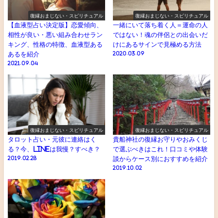
復縁おまじない・スピリチュアル
復縁おまじない・スピリチュアル
【血液型占い決定版】恋愛傾向、
一緒にいて落ち着く人＝運命の人
相性が良い・悪い組み合わせラン
ではない！魂の伴侶との出会いだ
キング、性格の特徴、血液型ある
けにあるサインで見極める方法
あるを紹介
2020.03.09
2021.09.04
復縁おまじない・スピリチュアル
復縁おまじない・スピリチュアル
タロット占い・元彼に連絡はく
貴船神社の復縁お守りやおみくじ
る？今、LINEは我慢？すべき？
で選ぶべきはこれ！口コミや体験
2019.02.28
談からケース別におすすめを紹介
2019.10.02