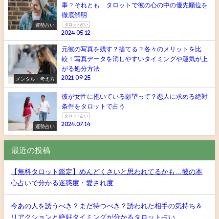
事？それとも…タロットで彼の心の中の優先順位を
徹底解明
運勢占い
タロット占い
2024.05.12
元彼の写真を残す？捨てる？各々のメリットを比
較！写真データを消しやすいタイミングや運気が上
がる処分方法
2021.09.25
メンタル・考え方
彼が女性に抱いている願望って？恋人に求める絶対
条件をタロットで占う
タロット占い
2024.07.14
運勢占い
最近の投稿
【無料タロット鑑定】めんどくさいと思われてるかも…彼の本
心占いで分かる迷惑度・愛され度
今あの人を誘うべき？まだ待つべき？誘われた相手の気持ち＆
リアクションと絶好タイミングが分かるタロット占い