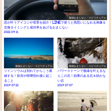
復縁おまじない・スピリチュアル
恋が叶うアイコンや背景を紹介！LINEで使うと両思いになれる画像＆
交換タイミングと成功率をあげるおまじない
2022.09.11
復縁おまじない・スピリチュアル
復縁おまじない・スピリチュアル
ツインソウルは別れてからこう復
パワーストーンで復縁を叶えるな
縁する！前兆や喧嘩別れ後に起こ
らこの石！効果のある石＆効かな
ること
い石
2019.07.22
2019.07.07