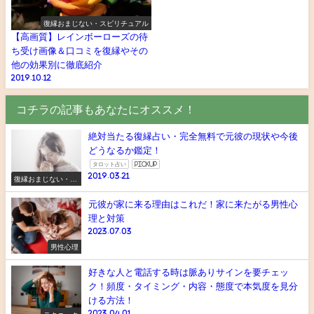
復縁おまじない・スピリチュアル
【高画質】レインボーローズの待
ち受け画像＆口コミを復縁やその
他の効果別に徹底紹介
2019.10.12
コチラの記事もあなたにオススメ！
絶対当たる復縁占い・完全無料で元彼の現状や今後
どうなるか鑑定！
タロット占い
pickup
2019.03.21
復縁おまじない・ス
ピリチュアル
元彼が家に来る理由はこれだ！家に来たがる男性心
理と対策
2023.07.03
男性心理
好きな人と電話する時は脈ありサインを要チェッ
ク！頻度・タイミング・内容・態度で本気度を見分
ける方法！
2023.04.01