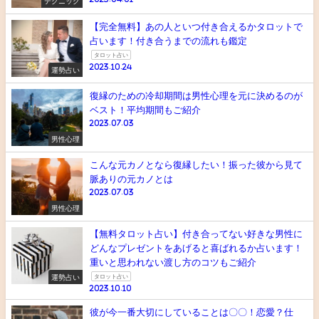
テクニック
【完全無料】あの人といつ付き合えるかタロットで
占います！付き合うまでの流れも鑑定
タロット占い
2023.10.24
運勢占い
復縁のための冷却期間は男性心理を元に決めるのが
ベスト！平均期間もご紹介
2023.07.03
男性心理
こんな元カノとなら復縁したい！振った彼から見て
脈ありの元カノとは
2023.07.03
男性心理
【無料タロット占い】付き合ってない好きな男性に
どんなプレゼントをあげると喜ばれるか占います！
重いと思われない渡し方のコツもご紹介
運勢占い
タロット占い
2023.10.10
彼が今一番大切にしていることは〇〇！恋愛？仕