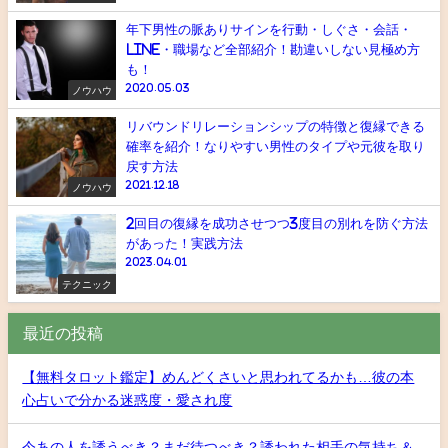
年下男性の脈ありサインを行動・しぐさ・会話・
line・職場など全部紹介！勘違いしない見極め方
も！
2020.05.03
ノウハウ
リバウンドリレーションシップの特徴と復縁できる
確率を紹介！なりやすい男性のタイプや元彼を取り
戻す方法
2021.12.18
ノウハウ
2回目の復縁を成功させつつ3度目の別れを防ぐ方法
があった！実践方法
2023.04.01
テクニック
最近の投稿
【無料タロット鑑定】めんどくさいと思われてるかも…彼の本
心占いで分かる迷惑度・愛され度
今あの人を誘うべき？まだ待つべき？誘われた相手の気持ち＆