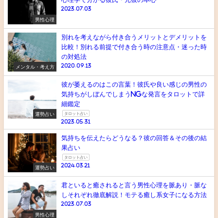
2023.07.03
男性心理
別れを考えながら付き合うメリットとデメリットを
比較！別れる前提で付き合う時の注意点・迷った時
の対処法
2020.09.13
メンタル・考え方
彼が萎えるのはこの言葉！彼氏や良い感じの男性の
気持ちがしぼんでしまうNGな発言をタロットで詳
細鑑定
運勢占い
タロット占い
2023.05.31
気持ちを伝えたらどうなる？彼の回答＆その後の結
果占い
タロット占い
2024.03.21
運勢占い
君といると癒されると言う男性心理を脈あり・脈な
しそれぞれ徹底解説！モテる癒し系女子になる方法
2023.07.03
男性心理