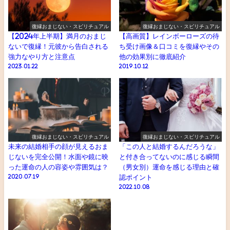
復縁おまじない・スピリチュアル
復縁おまじない・スピリチュアル
【2024年上半期】満月のおまじ
【高画質】レインボーローズの待
ないで復縁！元彼から告白される
ち受け画像＆口コミを復縁やその
強力なやり方と注意点
他の効果別に徹底紹介
2023.01.22
2019.10.12
復縁おまじない・スピリチュアル
復縁おまじない・スピリチュアル
未来の結婚相手の顔が見えるおま
「この人と結婚するんだろうな」
じないを完全公開！水面や鏡に映
と付き合ってないのに感じる瞬間
った運命の人の容姿や雰囲気は？
（男女別）運命を感じる理由と確
2020.07.19
認ポイント
2022.10.08