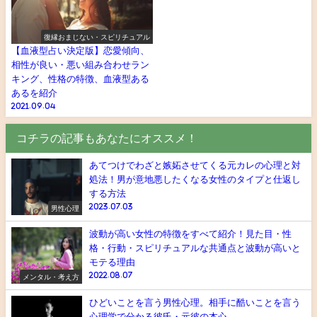
復縁おまじない・スピリチュアル
【血液型占い決定版】恋愛傾向、
相性が良い・悪い組み合わせラン
キング、性格の特徴、血液型ある
あるを紹介
2021.09.04
コチラの記事もあなたにオススメ！
あてつけでわざと嫉妬させてくる元カレの心理と対
処法！男が意地悪したくなる女性のタイプと仕返し
する方法
2023.07.03
男性心理
波動が高い女性の特徴をすべて紹介！見た目・性
格・行動・スピリチュアルな共通点と波動が高いと
モテる理由
2022.08.07
メンタル・考え方
ひどいことを言う男性心理。相手に酷いことを言う
心理学で分かる彼氏・元彼の本心