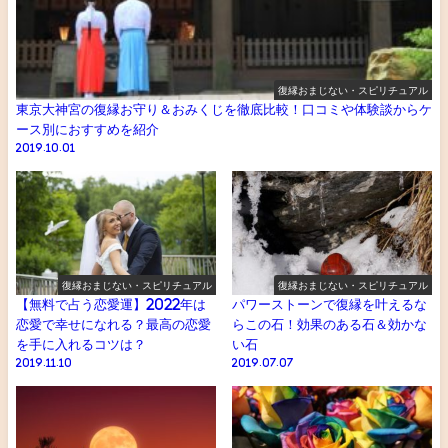
復縁おまじない・スピリチュアル
東京大神宮の復縁お守り＆おみくじを徹底比較！口コミや体験談からケ
ース別におすすめを紹介
2019.10.01
復縁おまじない・スピリチュアル
復縁おまじない・スピリチュアル
【無料で占う恋愛運】2022年は
パワーストーンで復縁を叶えるな
恋愛で幸せになれる？最高の恋愛
らこの石！効果のある石＆効かな
を手に入れるコツは？
い石
2019.11.10
2019.07.07