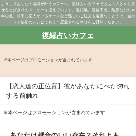
ようこそあなたの復縁が叶うカフェへ。復縁占いカフェではあの人とやり直
せるとびきりのメニューを揃えています。遠距離、音信不通、険悪な別れや
年の差、相手に恋人がいるケースなど難しいご注文も遠慮なくどうぞ。当カ
フェ秘伝のレシピでもう一度愛される幸せをご賞味ください。
復縁占いカフェ
※本ページはプロモーションが含まれています
【恋人達の正位置】彼があなたにべた惚れ
する前触れ
※本ページはプロモーションが含まれています
あなたは都合のいい存在？それとも