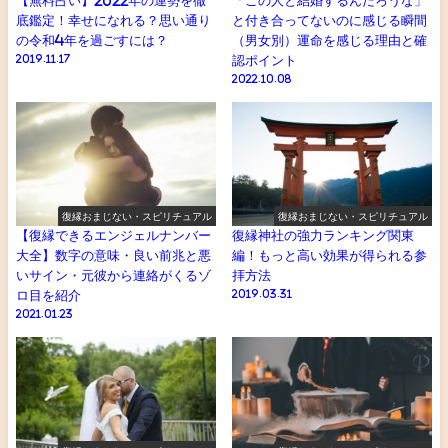
【無料占い】2022年の運勢を徹
「この人と結婚するんだろうな」
底鑑定！幸せになれる？思い通り
と付き合ってないのに感じる瞬間
の令和4年を過ごすには？
（男女別）運命を感じる理由と確
2019.11.17
認ポイント
2022.10.08
復縁おまじない・スピリチュアル
復縁おまじない・スピリチュアル
【復縁できるエンジェルナンバー
復縁神社の強力ランキング関東
大全】数字の意味・良い前兆と悪
編！もっと高い効果が得られる参
いサイン・元彼から連絡がくるゾ
拝方法
ロ目を紹介
2019.03.31
2021.01.23