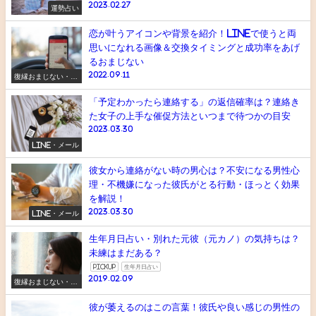
2023.02.27
運勢占い
恋が叶うアイコンや背景を紹介！LINEで使うと両
思いになれる画像＆交換タイミングと成功率をあげ
るおまじない
2022.09.11
復縁おまじない・ス
ピリチュアル
「予定わかったら連絡する」の返信確率は？連絡き
た女子の上手な催促方法といつまで待つかの目安
2023.03.30
LINE・メール
彼女から連絡がない時の男心は？不安になる男性心
理・不機嫌になった彼氏がとる行動・ほっとく効果
を解説！
2023.03.30
LINE・メール
生年月日占い・別れた元彼（元カノ）の気持ちは？
未練はまだある？
pickup
生年月日占い
2019.02.09
復縁おまじない・ス
ピリチュアル
彼が萎えるのはこの言葉！彼氏や良い感じの男性の