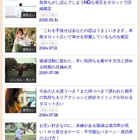
気持ちがしぼんでしまうNGな発言をタロットで詳
細鑑定
運勢占い
タロット占い
2023.05.31
「これを手放せばあなたの恋はうまくいきます」本
格タロット占いで幸せを邪魔しているものを鑑定
タロット占い
2024.07.21
運勢占い
復縁活動に疲れた…辛い気持ちを癒やす方法と諦め
る時期の見極め方
2019.07.08
メンタル・考え方
今あの人を誘うべき？まだ待つべき？誘われた相手
の気持ち＆リアクションと絶好タイミングが分かる
タロット占い
運勢占い
タロット占い
2024.07.28
お互い好きなのに…未練がある復縁は成功率が高
い！やり直せるケース・不可能なパターン・成功率
の上げ方！