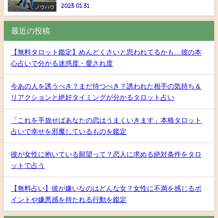
2023.01.31
ノウハウ
最近の投稿
【無料タロット鑑定】めんどくさいと思われてるかも…彼の本
心占いで分かる迷惑度・愛され度
今あの人を誘うべき？まだ待つべき？誘われた相手の気持ち＆
リアクションと絶好タイミングが分かるタロット占い
「これを手放せばあなたの恋はうまくいきます」本格タロット
占いで幸せを邪魔しているものを鑑定
彼が女性に抱いている願望って？恋人に求める絶対条件をタロ
ットで占う
【無料占い】彼が嫌いなのはどんな女？女性に不満を感じるポ
イントや嫌悪感を持たれる行動を鑑定