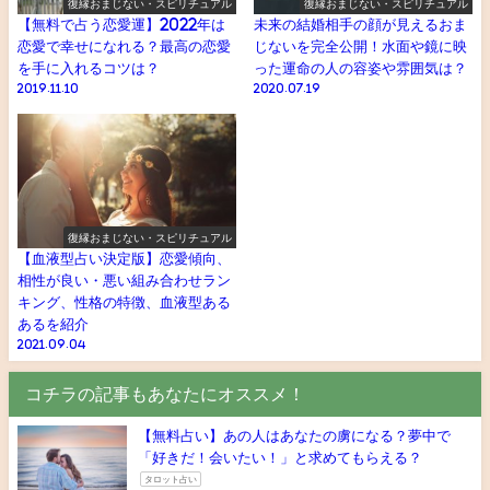
復縁おまじない・スピリチュアル
復縁おまじない・スピリチュアル
【無料で占う恋愛運】2022年は
未来の結婚相手の顔が見えるおま
恋愛で幸せになれる？最高の恋愛
じないを完全公開！水面や鏡に映
を手に入れるコツは？
った運命の人の容姿や雰囲気は？
2019.11.10
2020.07.19
復縁おまじない・スピリチュアル
【血液型占い決定版】恋愛傾向、
相性が良い・悪い組み合わせラン
キング、性格の特徴、血液型ある
あるを紹介
2021.09.04
コチラの記事もあなたにオススメ！
【無料占い】あの人はあなたの虜になる？夢中で
「好きだ！会いたい！」と求めてもらえる？
タロット占い