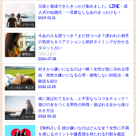
元彼と復縁できたきっかけ集めました。LINE・成
人式や結婚式・一見脈なしなあのきっかけも！
2019.01.21
ノウハウ
今あの人を誘うべき？まだ待つべき？誘われた相手
の気持ち＆リアクションと絶好タイミングが分かる
タロット占い
運勢占い
タロット占い
2024.07.28
好きから嫌いになるのは一瞬！女性が急に冷める理
由・突然大嫌いになる心理・後悔しない対処法・体
験談を紹介
2022.10.23
メンタル・考え方
彼に遊ばれてるかも…と不安ならココをチェック！
遊びの女をつくる男性の特徴・遊ばれる女から抜け
出す方法
2022.05.22
ノウハウ
【無料占い】彼が嫌いなのはどんな女？女性に不満
を感じるポイントや嫌悪感を持たれる行動を鑑定