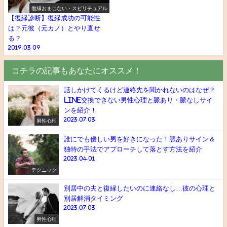
復縁おまじない・スピリチュアル
【復縁診断】復縁成功の可能性
は？元彼（元カノ）とやり直せ
る？
2019.03.09
コチラの記事もあなたにオススメ！
話しかけてくるけど連絡先を聞かれないのはなぜ？
LINE交換できない男性心理と脈あり・脈なしサイ
ンを紹介！
2023.07.03
男性心理
誰にでも優しい男を好きになった！脈ありサイン＆
独特の手法でアプローチして落とす方法を紹介
2023.04.01
テクニック
別居中の夫と復縁したいのに連絡なし…彼の心理と
別居解消タイミング
2023.07.03
男性心理