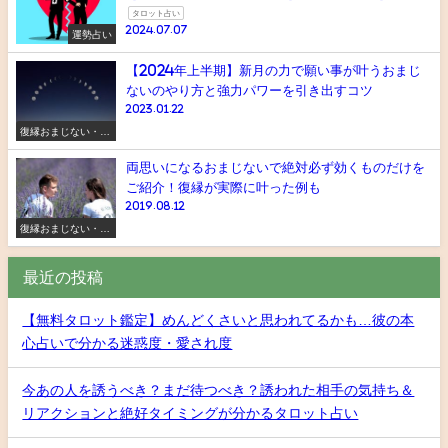
タロット占い
2024.07.07
運勢占い
【2024年上半期】新月の力で願い事が叶うおまじ
ないのやり方と強力パワーを引き出すコツ
2023.01.22
復縁おまじない・ス
ピリチュアル
両思いになるおまじないで絶対必ず効くものだけを
ご紹介！復縁が実際に叶った例も
2019.08.12
復縁おまじない・ス
ピリチュアル
最近の投稿
【無料タロット鑑定】めんどくさいと思われてるかも…彼の本
心占いで分かる迷惑度・愛され度
今あの人を誘うべき？まだ待つべき？誘われた相手の気持ち＆
リアクションと絶好タイミングが分かるタロット占い