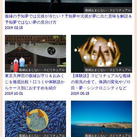
復縁おまじない・スピリチュアル
復縁の予知夢では元彼が冷たい？予知夢や元彼が夢に出た意味を解説＆
予知夢ではない夢の見分け方
2019.02.13
復縁おまじない・スピリチュアル
復縁おまじない・スピリチュアル
東京大神宮の復縁お守り＆おみく
【体験談】スピリチュアルな復縁
じを徹底比較！口コミや体験談か
の前兆の全て。体調の変化やゾロ
らケース別におすすめを紹介
目・夢・シンクロニシティなど
2019.10.01
2019.05.13
復縁おまじない・スピリチュアル
復縁おまじない・スピリチュアル