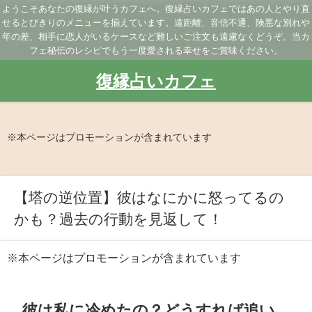
ようこそあなたの復縁が叶うカフェへ。復縁占いカフェではあの人とやり直
せるとびきりのメニューを揃えています。遠距離、音信不通、険悪な別れや
年の差、相手に恋人がいるケースなど難しいご注文も遠慮なくどうぞ。当カ
フェ秘伝のレシピでもう一度愛される幸せをご賞味ください。
復縁占いカフェ
※本ページはプロモーションが含まれています
【塔の逆位置】彼はなにかに怒ってるの
かも？過去の行動を見返して！
※本ページはプロモーションが含まれています
彼は私に冷めたの？どうすれば追い