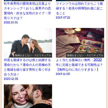
牡牛座男性の愛情表現は言葉より
ツインソウルは別れてからこう復
スキンシップ！おうし座男子の恋
縁する！前兆や喧嘩別れ後に起こ
愛傾向・好きな女性のタイプ・浮
ること
気リスクは？
2019.07.22
2022.10.01
復縁おまじない・スピリチュアル
復縁おまじない・スピリチュアル
何度も復縁するのは彼と結婚する
よく当たる復縁占い無料・2022
運命だから？運命の人の見極め方
年に元彼と復縁できる可能性は？
と復縁を繰り返す男性と長く付き
【無料なのに当たりすぎる！】
合う方法！
2019.11.03
2020.12.05