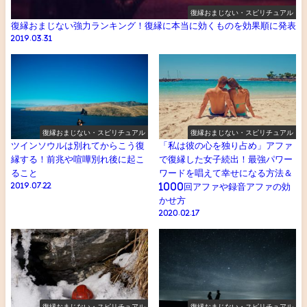
復縁おまじない・スピリチュアル
復縁おまじない強力ランキング！復縁に本当に効くものを効果順に発表
2019.03.31
復縁おまじない・スピリチュアル
復縁おまじない・スピリチュアル
ツインソウルは別れてからこう復
「私は彼の心を独り占め」アファ
縁する！前兆や喧嘩別れ後に起こ
で復縁した女子続出！最強パワー
ること
ワードを唱えて幸せになる方法＆
2019.07.22
1000回アファや録音アファの効
かせ方
2020.02.17
復縁おまじない・スピリチュアル
復縁おまじない・スピリチュアル