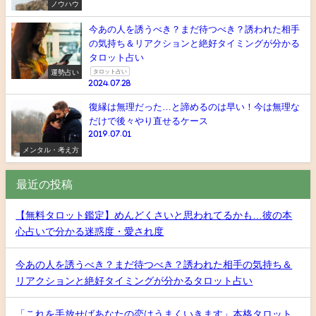
ノウハウ
今あの人を誘うべき？まだ待つべき？誘われた相手
の気持ち＆リアクションと絶好タイミングが分かる
タロット占い
運勢占い
タロット占い
2024.07.28
復縁は無理だった…と諦めるのは早い！今は無理な
だけで後々やり直せるケース
2019.07.01
メンタル・考え方
最近の投稿
【無料タロット鑑定】めんどくさいと思われてるかも…彼の本
心占いで分かる迷惑度・愛され度
今あの人を誘うべき？まだ待つべき？誘われた相手の気持ち＆
リアクションと絶好タイミングが分かるタロット占い
「これを手放せばあなたの恋はうまくいきます」本格タロット