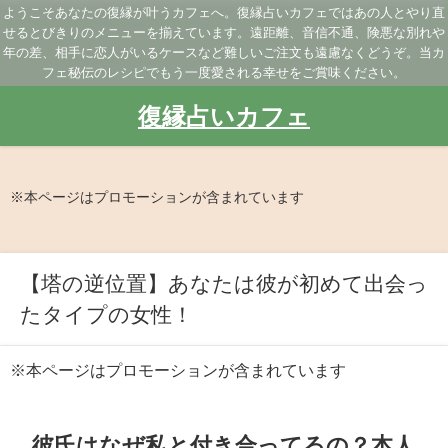
ようこそあなたの復縁が叶うカフェへ。復縁占いカフェではあの人とやり直
せるとびきりのメニューを揃えています。遠距離、音信不通、険悪な別れや
年の差、相手に恋人がいるケースなど難しいご注文も遠慮なくどうぞ。当カ
フェ秘伝のレシピでもう一度愛される幸せをご賞味ください。
復縁占いカフェ
※本ページはプロモーションが含まれています
【塔の逆位置】あなたは彼が初めて出会っ
たタイプの女性！
※本ページはプロモーションが含まれています
彼氏はなぜ私と付き合ってるの？本人