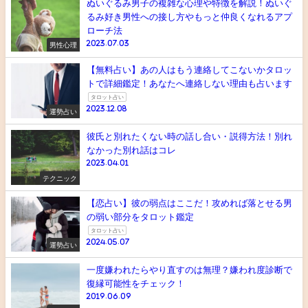
ぬいぐるみ男子の複雑な心理や特徴を解説！ぬいぐ
るみ好き男性への接し方やもっと仲良くなれるアプ
ローチ法
2023.07.03
男性心理
【無料占い】あの人はもう連絡してこないかタロッ
トで詳細鑑定！あなたへ連絡しない理由も占います
タロット占い
2023.12.08
運勢占い
彼氏と別れたくない時の話し合い・説得方法！別れ
なかった別れ話はコレ
2023.04.01
テクニック
【恋占い】彼の弱点はここだ！攻めれば落とせる男
の弱い部分をタロット鑑定
タロット占い
2024.05.07
運勢占い
一度嫌われたらやり直すのは無理？嫌われ度診断で
復縁可能性をチェック！
2019.06.09