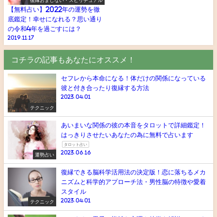
復縁おまじない・スピリチュアル
【無料占い】2022年の運勢を徹
底鑑定！幸せになれる？思い通り
の令和4年を過ごすには？
2019.11.17
コチラの記事もあなたにオススメ！
セフレから本命になる！体だけの関係になっている
彼と付き合ったり復縁する方法
2023.04.01
テクニック
あいまいな関係の彼の本音をタロットで詳細鑑定！
はっきりさせたいあなたの為に無料で占います
タロット占い
2023.06.16
運勢占い
復縁できる脳科学活用法の決定版！恋に落ちるメカ
ニズムと科学的アプローチ法・男性脳の特徴や愛着
スタイル
2023.04.01
テクニック