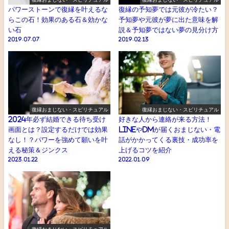
パワーストーンで復縁を叶えるな
復縁の予知夢では元彼が冷たい？
らこの石！効果のある石＆効かな
予知夢や元彼が夢に出た意味を解
い石
説＆予知夢ではない夢の見分け方
2019.07.07
2019.02.13
復縁おまじない・スピリチュアル
復縁おまじない・スピリチュアル
2024年必ず結婚できる待ち受け
好きな人から連絡が来る方法！
画面とは？設定するだけでは効果
LINEやDMが届くおまじない・電
なし！？パワーを強めて願いを叶
話がかかってくる裏技・成功率を
える秘策＆ジンクス
上げるコツを紹介
2023.01.22
2022.01.09