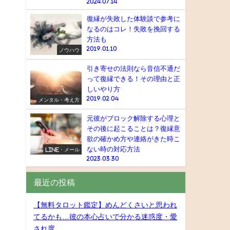
2024.07.14
復縁が失敗した体験談で参考に
なるのはコレ！失敗を挽回する
方法も
2019.01.10
ノウハウ
引き寄せの法則なら音信不通だ
って復縁できる！その理由と正
しいやり方
2019.02.04
メンタル・考え方
元彼がブロック解除する心理と
その後に起こることは？復縁意
欲の確かめ方や連絡がきた時こ
ない時の対応方法
LINE・メール
2023.03.30
最近の投稿
【無料タロット鑑定】めんどくさいと思われ
てるかも…彼の本心占いで分かる迷惑度・愛
され度