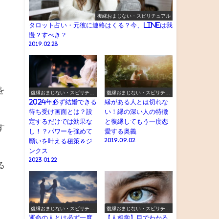
復縁おまじない・スピリチュアル
タロット占い・元彼に連絡はくる？今、LINEは我
慢？すべき？
2019.02.28
を
復縁おまじない・スピリチュ
復縁おまじない・スピリチュ
アル
アル
2024年必ず結婚できる
縁がある人とは切れな
待ち受け画面とは？設
い！縁の深い人の特徴
定するだけでは効果な
と復縁してもう一度恋
す
し！？パワーを強めて
愛する奥義
願いを叶える秘策＆ジ
2019.09.02
ンクス
2023.01.22
る
復縁おまじない・スピリチュ
復縁おまじない・スピリチュ
アル
アル
運命の人とは必ず一度
【人相学】目でわかる