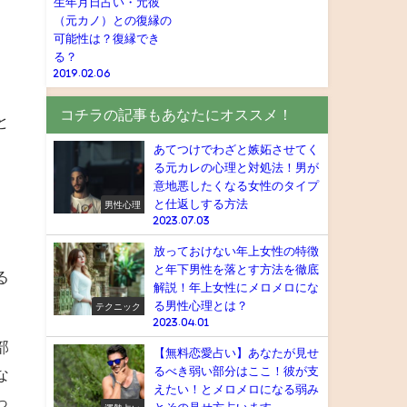
生年月日占い・元彼
（元カノ）との復縁の
可能性は？復縁でき
る？
2019.02.06
コチラの記事もあなたにオススメ！
と
あてつけでわざと嫉妬させてく
る元カレの心理と対処法！男が
意地悪したくなる女性のタイプ
と仕返しする方法
男性心理
2023.07.03
放っておけない年上女性の特徴
と年下男性を落とす方法を徹底
る
解説！年上女性にメロメロにな
る男性心理とは？
テクニック
2023.04.01
部
【無料恋愛占い】あなたが見せ
るべき弱い部分はここ！彼が支
な
えたい！とメロメロになる弱み
っ