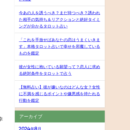
今あの人を誘うべき？まだ待つべき？誘われ
た相手の気持ち＆リアクションと絶好タイミ
ングが分かるタロット占い
「これを手放せばあなたの恋はうまくいきま
す」本格タロット占いで幸せを邪魔している
ものを鑑定
彼が女性に抱いている願望って？恋人に求め
る絶対条件をタロットで占う
【無料占い】彼が嫌いなのはどんな女？女性
に不満を感じるポイントや嫌悪感を持たれる
行動を鑑定
アーカイブ
幸
2024年8月