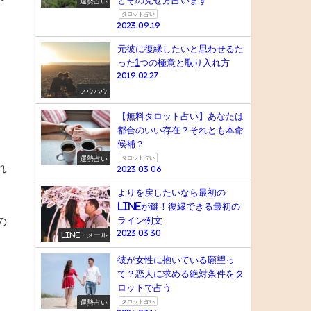
とその見せ方占います
運勢占い
タロット占い
2023.09.19
元彼に復縁したいと思わせるた
った1つの極意と取り入れ方
2019.02.27
ノウハウ
【無料タロット占い】あなたは
都合のいい存在？それとも本命
候補？
運勢占い
タロット占い
れ
2023.03.06
よりを戻したいなら最初の
lineが鍵！復縁できる最初の
の
ライン例文
2023.03.30
LINE・メール
彼が女性に抱いている願望っ
て？恋人に求める絶対条件をタ
ロットで占う
運勢占い
タロット占い