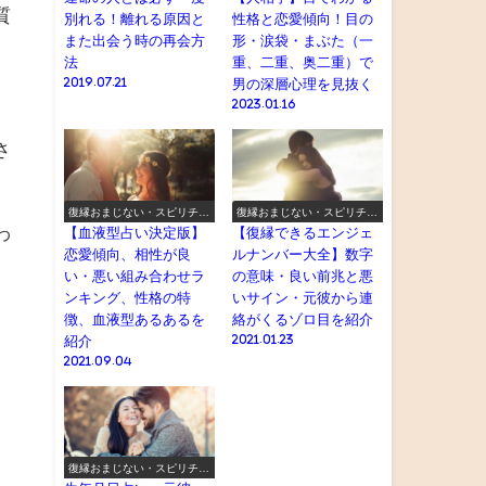
質
別れる！離れる原因と
性格と恋愛傾向！目の
また出会う時の再会方
形・涙袋・まぶた（一
法
重、二重、奥二重）で
2019.07.21
男の深層心理を見抜く
2023.01.16
さ
復縁おまじない・スピリチュ
復縁おまじない・スピリチュ
アル
アル
わ
【血液型占い決定版】
【復縁できるエンジェ
恋愛傾向、相性が良
ルナンバー大全】数字
い・悪い組み合わせラ
の意味・良い前兆と悪
ンキング、性格の特
いサイン・元彼から連
徴、血液型あるあるを
絡がくるゾロ目を紹介
紹介
2021.01.23
2021.09.04
復縁おまじない・スピリチュ
アル